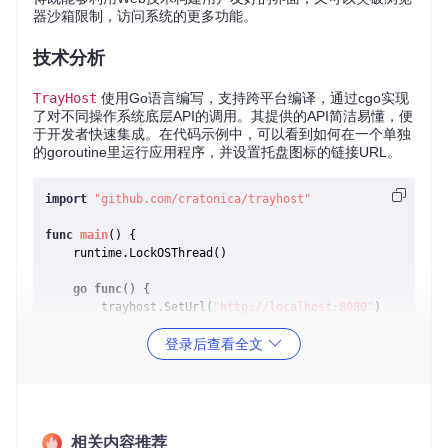
器沙箱限制，访问系统的更多功能。
技术分析
TrayHost
使用Go语言编写，支持跨平台编译，通过cgo实现
了对不同操作系统底层API的调用。其提供的API简洁易懂，便
于开发者快速集成。在代码示例中，可以看到如何在一个单独
的goroutine里运行应用程序，并设置托盘图标的链接URL。
import
"github.com/cratonica/trayhost"
func
main
()
 {

    runtime.LockOSThread()

go
func
()
 {

        trayhost.SetUrl(
"http://localhost:8080"
)

    }()

登录后查看全文
    trayhost.EnterLoop(
"My Go App"
, iconData)

以上代码展示了如何启动一个任务栏图标并关联到指定的UR
L。
相关内容推荐