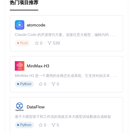
热门项目推荐
总之，
TrayHost
是一个强大且灵活的库，可以帮助开发者轻
松创建具有系统级集成的Web应用程序。无论你是经验丰富的
Go开发者还是初次尝试，都能从它的便利性和易用性中获
益。立即加入，开始利用
TrayHost
打造属于你的跨平台托盘
atomcode
应用吧！
Claude Code 的开源替代方案。连接任意大模型，编辑代码，运行命令，自动验证 — 全自动执行。用 Rust 构建，极致性能。 ｜ An open-source alternative to Claude Code. Connect any LLM, edit code, run commands, and verify changes — autonomously. Built in Rust for speed. Get Started
API文档
|
源码获取
0
539
Rust
MiniMax-H3
MiniMax H3 是一个通用的全模态生成系统。它支持对由文本、图像、视频和音频组成的多模态上下文进行统一理解，并能生成分辨率高达 2K、时长可达 15 秒的带原生立体声音频的视频。得益于面向任务泛化的系统设计，H3 在预训练阶段就已具备广泛的多模态上下文理解与生成能力，能够出色地执行复杂的多模态指令。
0
0
Python
DataFlow
基于大模型算子和工作流的高效文本大模型训练数据合成框架
0
5
Python