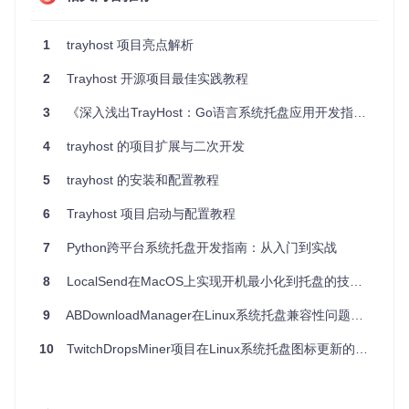
应用场景
1
trayhost 项目亮点解析
文件管理器：可以提供本地文件系统的浏览和管理，而无需
2
Trayhost 开源项目最佳实践教程
借助浏览器。
服务器监控工具：实时显示服务器状态并在Web界面上进行
3
《深入浅出TrayHost：Go语言系统托盘应用开发指南》
控制。
音乐播放器：展示当前播放的歌曲，提供暂停、播放、跳过
4
trayhost 的项目扩展与二次开发
等功能。
5
trayhost 的安装和配置教程
通信软件：为用户提供离线消息查看和发送新消息的入口。
6
Trayhost 项目启动与配置教程
项目特点
7
Python跨平台系统托盘开发指南：从入门到实战
跨平台兼容
：支持Windows、Mac OSX和多种Linux发行
版。
8
LocalSend在MacOS上实现开机最小化到托盘的技术方案
简单集成
：简洁的API设计，让添加托盘图标变得容易。
自动资源嵌入
：内置工具能将图标转换为Go数组，方便地
9
ABDownloadManager在Linux系统托盘兼容性问题分析与解决方案
嵌入程序中。
10
易于部署
TwitchDropsMiner项目在Linux系统托盘图标更新的技术分析
：不需要额外分发图标文件，所有资源都在可执
行文件内。
线程安全
：确保托盘图标操作在正确线程中进行，特别是
在Mac OSX中。