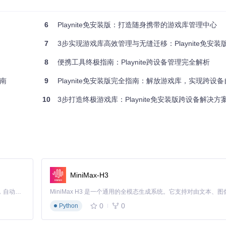
术实现跨设备兼容：
6
Playnite免安装版：打造随身携带的游戏库管理中心
件夹
盘符变化
7
3步实现游戏库高效管理与无缝迁移：Playnite免安装
8
便携工具终极指南：Playnite跨设备管理完全解析
指南
9
Playnite免安装版完全指南：解放游戏库，实现跨设
10
3步打造终极游戏库：Playnite免安装版跨设备解决方
要么覆盖了新进度，要么丢失了新添加的游戏，最终陷入"同步-冲突-修
集中存储在单一数据库文件中，实现"一个文件，全库同步"的极简体验。
MiniMax-H3
3.0以上接口提升读写速度。
Claude Code 的开源替代方案。连接任意大模型，编辑代码，运行命令，自动验证 — 全自动执行。用 Rust 构建，极致性能。 ｜ An open-source alternative to Claude Code. Connect any LLM, edit code, run commands, and verify changes — autonomously. Built in Rust for speed. Get Started
0
0
Python