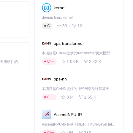
kernel
deepin linux kernel
33
16
C
ops-transformer
本项目是CANN提供的transformer类大模型算子库，实现网络在NPU上加速计算。
1.03 K
2.42 K
C++
基于Python的Xiaozhi AI，适用于想要完整Xiaozhi体验而无需拥有专用硬件的用户。
ops-nn
本项目是CANN提供的神经网络类计算算子库，实现网络在NPU上加速计算。
834
1.65 K
C++
AscendNPU-IR
AscendNPU-IR是基于MLIR（Multi-Level Intermediate Representation）构建的，面向昇腾亲和算子编译时使用的中间表示，提供昇腾完备表达能力，通过编译优化提升昇腾AI处理器计算效率，支持通过生态框架使能昇腾AI处理器与深度调优
496
336
C++