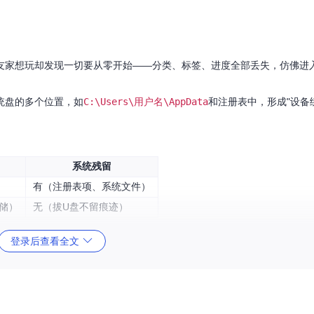
友家想玩却发现一切要从零开始——分类、标签、进度全部丢失，仿佛进
统盘的多个位置，如
C:\Users\用户名\AppData
和注册表中，形成"设备
系统残留
有（注册表项、系统文件）
储）
无（拔U盘不留痕迹）
能用"，实际上真正的便携化需要确保
所有配置和数据
都保存在程序目录，而非
登录后查看全文
管理员权限而无法安装软件，只能对着网页版游戏平台望梅止渴。
对路径引用资源，不修改系统注册表，不写入Program Files目录，完美