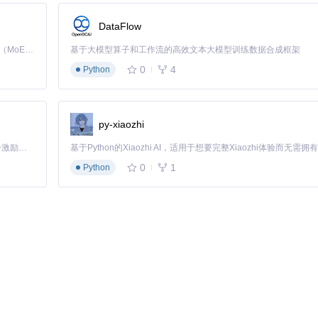
DataFlow
Kimi K3 是Kimi能力最强的模型：这是一个拥有 2.8 万亿参数的混合专家（MoE）模型，具备原生视觉理解能力，并支持 100 万 token 的上下文窗口。
基于大模型算子和工作流的高效文本大模型训练数据合成框架
0
4
Python
py-xiaozhi
「源启盛夏」暑期校园开发者成长计划旨在激活校园开源力量，通过积分激励、认证扶持、资源倾斜等形式，引导高校组织和开发者完成「入驻 — 建项目 — 做贡献 — 获认证 — 得资源」的完整闭环。无论你是想带领社团入驻平台的组织者，还是希望用代码贡献证明自己的开发者，都能在这里找到属于你的成长路径。
0
1
Python