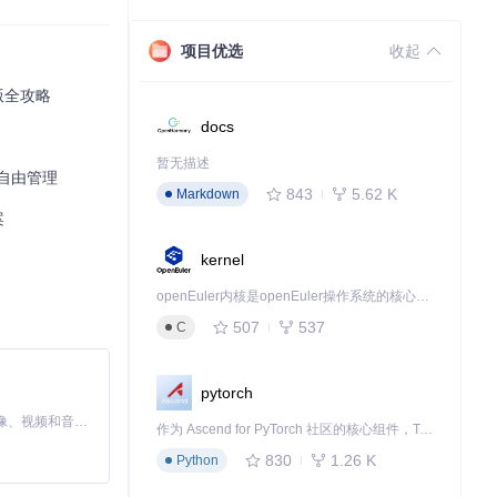
项目优选
收起
版全攻略
docs
暂无描述
备自由管理
843
5.62 K
Markdown
案
复"的恶性循环。
kernel
openEuler内核是openEuler操作系统的核心，既是系统性能与稳定性的基石，也是连接处理器、设备与服务的桥梁。
507
537
C
pytorch
MiniMax H3 是一个通用的全模态生成系统。它支持对由文本、图像、视频和音频组成的多模态上下文进行统一理解，并能生成分辨率高达 2K、时长可达 15 秒的带原生立体声音频的视频。得益于面向任务泛化的系统设计，H3 在预训练阶段就已具备广泛的多模态上下文理解与生成能力，能够出色地执行复杂的多模态指令。
作为 Ascend for PyTorch 社区的核心组件，TorchNPU 是昇腾专为 PyTorch 打造的深度学习适配插件，使 PyTorch 框架能够直接调用昇腾 NPU，为开发者提供昇腾 AI 处理器的超强算力。
830
1.26 K
Python