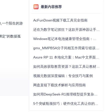
最新内容推荐
AcFunDown视频下载工具完全指南
入一个陌生的游
还在为数字笔记抓狂？这款开源神器让手写批注效率提升300%
绑定"的数据孤
Windows笔记本电池健康管理全指南：从根源解决电池损耗问题
gmx_MMPBSA分子间相互作用索引错误的深度诊断与解决
Axure RP 11 本地化方案：Mac中文界面优化与原型设计工具汉化全指南
如何高效获取教育资源？这款工具让教材下载效率提升80%
视频元数据深度编辑：专业技巧与案例
系统目录。
网盘直链下载技术解析与应用指南
如何用DeepSeek-R1推理模型提升复杂任务解决能力：完整指南
5个突破瓶颈技巧：硬件优化工具让你的电脑性能提升30%
规避权限限制。