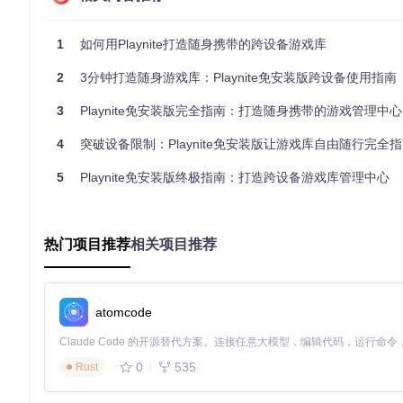
底层原理专栏
：便携化实现机制 Playnite免安装版通过以下技
1
如何用Playnite打造随身携带的跨设备游戏库
数据自包含
：所有用户数据存储在程序目录下的
database
文
配置相对化
：使用相对路径替代绝对路径，适应不同设备的
2
3分钟打造随身游戏库：Playnite免安装版跨设备使用指南
依赖内置化
：关键运行库如
SDL2.dll
等直接打包在程序目录
3
Playnite免安装版完全指南：打造随身携带的游戏管理中心
Playnite免安装版启动界面，无需安装即可使用的第一步
4
突破设备限制：Playnite免安装版让游戏库自由随行完全
1.3 同步混乱的数据迷宫
5
Playnite免安装版终极指南：打造跨设备游戏库管理中心
问题场景
：在多台设备间手动复制游戏数据，经常出现版本冲突，
技术原理
：Playnite将所有游戏元数据、分类信息和用户配置
热门项目推荐
相关项目推荐
二、方案落地：三步实现跨设备游戏库自由
2.1 三步完成基础部署
atomcode
准备工作
：需要一个至少8GB容量的U盘或移动硬盘，建议USB 
①
获取程序文件
0
535
Rust
git 
clone