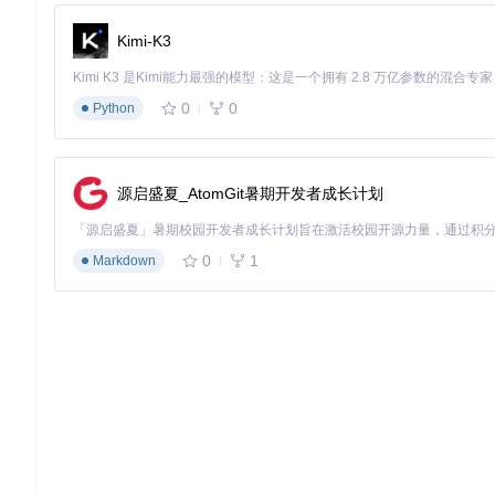
Kimi-K3
或直接下载压缩包并解压到移动存储根目录
②
启用便携模式
0
0
Python
首次启动程序，进入设置界面
找到"系统"选项卡，勾选"以便携模式运行"
确认数据存储路径为移动设备上的
Playnite\database
源启盛夏_AtomGit暑期开发者成长计划
③
基础配置优化
设置游戏库自动备份（推荐每日一次）
0
1
Markdown
配置缓存清理策略（建议保留最近3个月缓存）
启用云同步选项（可选，需配合云盘使用）
graph TD

    A[获取免安装包] --> B[解压到移动存储]

    B --> C[首次启动程序]

    C --> D[启用便携模式]

    D --> E[配置数据存储路径]

2.2 进阶配置方案
基础模式
（适合普通用户）：