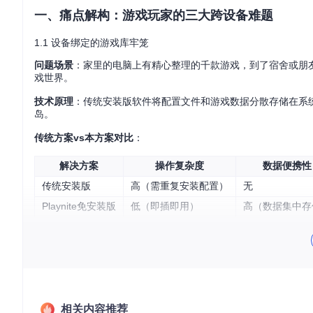
一、痛点解构：游戏玩家的三大跨设备难题
1.1 设备绑定的游戏库牢笼
问题场景
：家里的电脑上有精心整理的千款游戏，到了宿舍或朋
戏世界。
技术原理
：传统安装版软件将配置文件和游戏数据分散存储在系
岛。
传统方案vs本方案对比
：
解决方案
操作复杂度
数据便携性
传统安装版
高（需重复安装配置）
无
Playnite免安装版
低（即插即用）
高（数据集中存
[!WARNING] 误区提醒：很多玩家认为"免安装就是解压就
1.2 权限高墙下的游戏自由
问题场景
：在学校机房或公司电脑上，想临时管理游戏却因没有
技术原理
：Playnite免安装版采用"绿色软件"设计理念，通过相
相关内容推荐