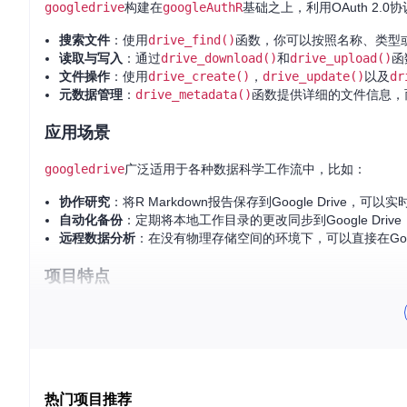
googledrive
构建在
googleAuthR
基础之上，利用OAuth 2
搜索文件
：使用
drive_find()
函数，你可以按照名称、类型或者
读取与写入
：通过
drive_download()
和
drive_upload()
函
文件操作
：使用
drive_create()
，
drive_update()
以及
dr
元数据管理
：
drive_metadata()
函数提供详细的文件信息，
应用场景
googledrive
广泛适用于各种数据科学工作流中，比如：
协作研究
：将R Markdown报告保存到Google Drive
自动化备份
：定期将本地工作目录的更改同步到Google Dri
远程数据分析
：在没有物理存储空间的环境下，可以直接在Goog
项目特点
直观易用
：
googledrive
遵循tidyverse的设计哲学，使
全面覆盖
：几乎涵盖了Google Drive的所有重要功能，满
安全可靠
：基于OAuth 2.0的身份验证机制，确保数据传输过
社区支持
：有活跃的开发者社区不断维护和更新，问题解答及
热门项目推荐
要开始使用
googledrive
，只需在R中安装并载入包，然后按照