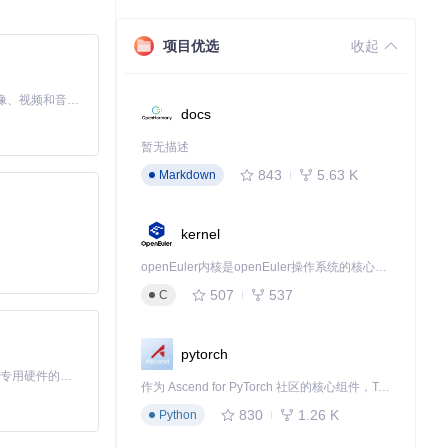
项目优选
收起
MiniMax H3 是一个通用的全模态生成系统。它支持对由文本、图像、视频和音频组成的多模态上下文进行统一理解，并能生成分辨率高达 2K、时长可达 15 秒的带原生立体声音频的视频。得益于面向任务泛化的系统设计，H3 在预训练阶段就已具备广泛的多模态上下文理解与生成能力，能够出色地执行复杂的多模态指令。
docs
暂无描述
843
5.63 K
Markdown
kernel
openEuler内核是openEuler操作系统的核心，既是系统性能与稳定性的基石，也是连接处理器、设备与服务的桥梁。
507
537
C
pytorch
基于Python的Xiaozhi AI，适用于想要完整Xiaozhi体验而无需拥有专用硬件的用户。
作为 Ascend for PyTorch 社区的核心组件，TorchNPU 是昇腾专为 PyTorch 打造的深度学习适配插件，使 PyTorch 框架能够直接调用昇腾 NPU，为开发者提供昇腾 AI 处理器的超强算力。
830
1.26 K
Python