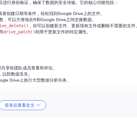
.0协议进行身份验证，确保了数据的安全传输。它的核心功能包括：
创建日期等条件，轻松找到Google Drive上的文件。
数，可以方便地在R和Google Drive之间交换数据。
ive_delete()
，你可以创建新文件、更新现有文件或删除不需要的文件
而
drive_patch()
则用于更新文件的特定属性。
，可以实时共享给团队成员查看和评论。
ve，以防数据丢失。
le Drive上执行大型数据分析任务。
登录后查看全文
得操作逻辑清晰且符合R用户的习惯。
足从基本到复杂的各种需求。
程的安全。
时，文档完善。
官方文档进行设置。无论是数据科学家、程序员还是研究人员，一旦尝试