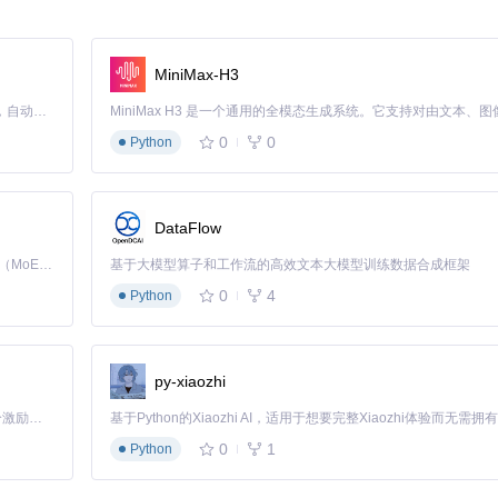
能性！
MiniMax-H3
Claude Code 的开源替代方案。连接任意大模型，编辑代码，运行命令，自动验证 — 全自动执行。用 Rust 构建，极致性能。 ｜ An open-source alternative to Claude Code. Connect any LLM, edit code, run commands, and verify changes — autonomously. Built in Rust for speed. Get Started
0
0
Python
DataFlow
Kimi K3 是Kimi能力最强的模型：这是一个拥有 2.8 万亿参数的混合专家（MoE）模型，具备原生视觉理解能力，并支持 100 万 token 的上下文窗口。
基于大模型算子和工作流的高效文本大模型训练数据合成框架
0
4
Python
py-xiaozhi
「源启盛夏」暑期校园开发者成长计划旨在激活校园开源力量，通过积分激励、认证扶持、资源倾斜等形式，引导高校组织和开发者完成「入驻 — 建项目 — 做贡献 — 获认证 — 得资源」的完整闭环。无论你是想带领社团入驻平台的组织者，还是希望用代码贡献证明自己的开发者，都能在这里找到属于你的成长路径。
0
1
Python