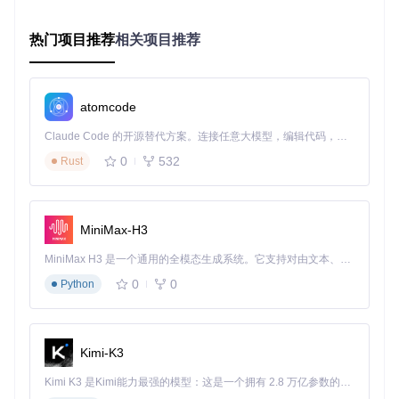
这个方案的关键在于将自然语言理解与界面状态管理深度整
热门项目推荐
相关项目推荐
合，通过Dify的事件机制实现对话状态的无缝切换。实际应用
中，我们发现用户问题解决率提升了40%，人工转接率下降了
65%。
开发自动化数据处理界面
atomcode
业务痛点
：数据分析师需要在多个工具间切换，重复操作降低
Claude Code 的开源替代方案。连接任意大模型，编辑代码，运行命令，自动验证 — 全自动执行。用 Rust 构建，极致性能。 ｜ An open-source alternative to Claude Code. Connect any LLM, edit code, run commands, and verify changes — autonomously. Built in Rust for speed. Get Started
工作效率
0
532
Rust
技术方案
：结合Vue组件化思想与Dify代码执行节点，打造一
站式数据处理工作台
实现步骤
：
MiniMax-H3
设计可复用的数据处理组件
MiniMax H3 是一个通用的全模态生成系统。它支持对由文本、图像、视频和音频组成的多模态上下文进行统一理解，并能生成分辨率高达 2K、时长可达 15 秒的带原生立体声音频的视频。得益于面向任务泛化的系统设计，H3 在预训练阶段就已具备广泛的多模态上下文理解与生成能力，能够出色地执行复杂的多模态指令。
0
0
Python
<template>

  <data-processor :source="dataSource" @complete="handleCo
配置HTTP请求节点获取数据源
Kimi-K3
通过代码执行节点实现数据转换逻辑
Kimi K3 是Kimi能力最强的模型：这是一个拥有 2.8 万亿参数的混合专家（MoE）模型，具备原生视觉理解能力，并支持 100 万 token 的上下文窗口。