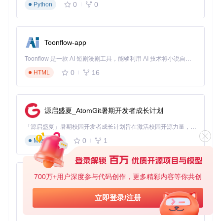
0
0
Python
该方案将数据获取、处理、可视化等功能整合到单一界面，通
过组件化设计确保了扩展性。某金融客户采用后，数据分析效
率提升了3倍，错误率降低了75%。
Toonflow-app
设计多模态内容生成工具
Toonflow 是一款 AI 短剧漫剧工具，能够利用 AI 技术将小说自动转化为剧本，并结合 AI 生成的图片和视频，实现高效的短剧创作。借助 Toonflow，可以轻松完成从文字到影像的全流程，让短剧制作变得更加智能与便捷。
业务痛点
：内容创作者需要在不同AI模型间切换，内容风格难
0
16
以保持一致
HTML
技术方案
：利用Svelte响应式设计与Dify模型路由节点，构建
统一的创作工作台
源启盛夏_AtomGit暑期开发者成长计划
实现步骤
：
「源启盛夏」暑期校园开发者成长计划旨在激活校园开源力量，通过积分激励、认证扶持、资源倾斜等形式，引导高校组织和开发者完成「入驻 — 建项目 — 做贡献 — 获认证 — 得资源」的完整闭环。无论你是想带领社团入驻平台的组织者，还是希望用代码贡献证明自己的开发者，都能在这里找到属于你的成长路径。
创建响应式界面组件
0
1
Markdown
<script>

  let content = '';

  $: preview = generatePreview(content);

700万+用户深度参与代码创作，更多精彩内容等你共创
AionUi
配置Dify模型路由逻辑
免费、本地、开源的 24/7 全天候 Cowork 应用，以及适用于 Gemini CLI、Claude Code、Codex、OpenCode、Qwen Code、Goose CLI、Auggie 等的 OpenClaw | 🌟 喜欢就点star吧
立即登录/注册
实现内容风格一致性检查机制
0
6
TypeScript