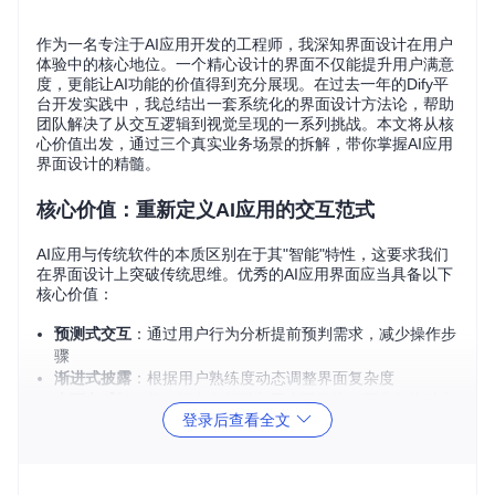
作为一名专注于AI应用开发的工程师，我深知界面设计在用户
体验中的核心地位。一个精心设计的界面不仅能提升用户满意
度，更能让AI功能的价值得到充分展现。在过去一年的Dify平
台开发实践中，我总结出一套系统化的界面设计方法论，帮助
团队解决了从交互逻辑到视觉呈现的一系列挑战。本文将从核
心价值出发，通过三个真实业务场景的拆解，带你掌握AI应用
界面设计的精髓。
核心价值：重新定义AI应用的交互范式
AI应用与传统软件的本质区别在于其"智能"特性，这要求我们
在界面设计上突破传统思维。优秀的AI应用界面应当具备以下
核心价值：
预测式交互
：通过用户行为分析提前预判需求，减少操作步
骤
渐进式披露
：根据用户熟练度动态调整界面复杂度
上下文感知
：将AI能力自然融入用户工作流，而非作为独立
登录后查看全文
功能存在
透明化决策
：适当展示AI推理过程，增强用户信任感
这些价值导向决定了我们的设计策略必须围绕"智能增强"而非