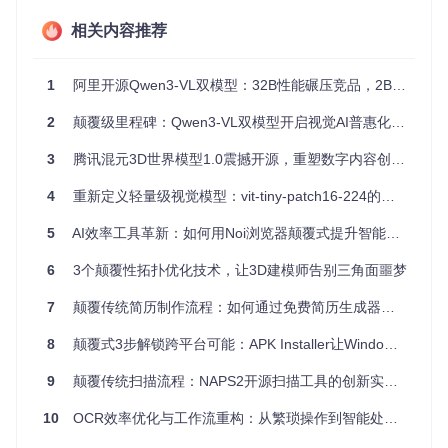
简单的功能堆砌。在Dify平台上，我们通过工作流可视化编辑
器实现了这些价值，让开发者能够直观地构建AI驱动的交互逻
相关内容推荐
辑。
1
阿里开源Qwen3-VL双模型：32B性能碾压竞品，2B版本手机直装
场景拆解：三大业务难题的界面解决方案
2
颠覆级里程碑：Qwen3-VL双模型开启视觉AI普惠化新纪元
构建智能客服对话系统
3
腾讯混元3D世界模型1.0震撼开源，重塑数字内容创作生态
业务痛点
：传统客服系统无法处理复杂用户问题，转接人工频
4
重新定义轻量级视觉模型：vit-tiny-patch16-224的技术突围与商业价值
繁导致体验割裂
5
AI效率工具革新：如何用Noi浏览器颠覆式提升智能助手使用体验
技术方案
：融合React状态管理与Dify事件驱动架构，实现上
下文感知的对话流程
6
3个颠覆性拓扑优化技术，让3D建模师告别三角面噩梦
实现步骤
：
7
颠覆传统简历制作流程：如何通过免费简历生成器高效打造专业求职名片
使用React Context API维护对话状态
8
颠覆式3步解锁跨平台可能：APK Installer让Windows直装安卓应用
const
ChatContext
 = 
createContext
9
颠覆传统扫描流程：NAPS2开源扫描工具的创新实践指南
配置Dify工作流节点处理意图识别
设计多轮对话状态流转逻辑
10
OCR效率优化与工作流重构：从繁琐操作到智能处理的全面革新