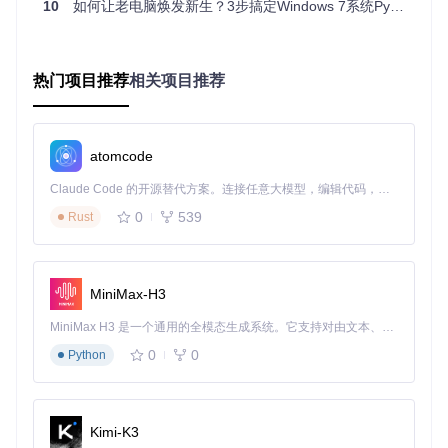
10
如何让老电脑焕发新生？3步搞定Windows 7系统Python升级
对于大多数Windows 7用户，推荐选择Python 3.10版本，它
在兼容性、性能和资源占用之间取得了最佳平衡。
热门项目推荐
相关项目推荐
获取资源：下载适合的安装文件
完成环境检查和版本决策后，我们需要获取正确的安装文件。
PythonVista项目提供多种安装包类型，选择合适的文件是确
atomcode
保安装成功的关键一步。
Claude Code 的开源替代方案。连接任意大模型，编辑代码，运行命令，自动验证 — 全自动执行。用 Rust 构建，极致性能。 ｜ An open-source alternative to Claude Code. Connect any LLM, edit code, run commands, and verify changes — autonomously. Built in Rust for speed. Get Started
安装包类型解析
0
539
Rust
项目为每个Python版本提供四种安装选项：
完整安装程序
（.exe）：包含所有标准库和工具，适合大多
MiniMax-H3
数用户
嵌入式压缩包
（.zip）：轻量级部署，适合高级用户和特定
MiniMax H3 是一个通用的全模态生成系统。它支持对由文本、图像、视频和音频组成的多模态上下文进行统一理解，并能生成分辨率高达 2K、时长可达 15 秒的带原生立体声音频的视频。得益于面向任务泛化的系统设计，H3 在预训练阶段就已具备广泛的多模态上下文理解与生成能力，能够出色地执行复杂的多模态指令。
场景
NuGet包
（.nupkg）：用于开发者集成到项目中
0
0
Python
文档文件
（.chm）：离线帮助文档
对于零基础用户，建议选择"full.exe"后缀的完整安装程序，
如"python-3.10.0-full.exe"，它包含了所有必要组件，无需额
Kimi-K3
外配置。