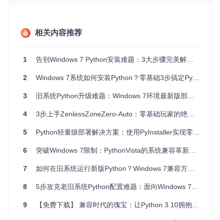
右键点击"计算机"图标，选择"属性"
在"系统"页面查看Windows版本信息
确认"Service Pack 1"字样出现在版本描述中
相关内容推荐
📌 要点提示：如果未安装SP1或KB2533623更新，需先通过
Windows Update完成安装。这些更新不仅是Python运行的必
要条件，也能提升系统安全性。
1
告别Windows 7 Python安装难题：3大步骤完美解决老旧系统编程困境
版本选择策略
2
Windows 7系统如何安装Python？零基础3步搞定Python 3.10完整版
PythonVista项目提供了3.8到3.14的全系列版本，不同版本各
3
旧系统Python升级难题：Windows 7环境最新版部署指南
有特点：
4
3步上手ZenlessZoneZero-Auto：零基础玩家的绝区零自动化工具配置指南
版本系
适用场
系统资源占
主要优势
列
景
用
5
Python轻量级部署解决方案：使用PyInstaller实现零依赖应用封装
老旧硬
低（约80M
兼容性最佳
3.8.x
件
B）
6
突破Windows 7限制：PythonVista的系统兼容革新方案
平衡选
中（约120M
稳定性与新特性均衡
3.10.x
7
如何在旧系统运行新版Python？Windows 7兼容方案完全指南
择
B）
8
5步攻克老旧系统Python配置难题：面向Windows 7用户的兼容性处理与性能调优指南
开发环
中（约140M
性能优化显著
3.11.x
境
B）
9
【免费下载】 兼容时代的瑰宝：让Python 3.10拥抱Windows 7
技术尝
高（约180M
包含自由线程等前沿
3.13.x
鲜
B）
功能