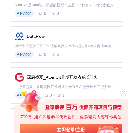
Kimi K3 是Kimi能力最强的模型：这是一个拥有 2.8 万亿参数的混合专家（MoE）模型，具备原生视觉理解能力，并支持 100 万 token 的上下文窗口。
下载操作指引
0
0
Python
访问项目仓库获取所需版本安装包
进入对应版本目录（如3.10.0）
下载名称包含"full.exe"的文件
📌 要点提示：下载过程中建议暂时关闭防火墙和杀毒软件，部
DataFlow
分安全软件可能会误报Python安装程序。安装完成后记得重新
基于大模型算子和工作流的高效文本大模型训练数据合成框架
开启保护。
0
5
Python
执行部署：三步完成安装配置
获取安装文件后，我们就可以开始实际安装过程。这个阶段只
需三个简单步骤，即使是电脑新手也能轻松完成。
源启盛夏_AtomGit暑期开发者成长计划
启动安装程序
「源启盛夏」暑期校园开发者成长计划旨在激活校园开源力量，通过积分激励、认证扶持、资源倾斜等形式，引导高校组织和开发者完成「入驻 — 建项目 — 做贡献 — 获认证 — 得资源」的完整闭环。无论你是想带领社团入驻平台的组织者，还是希望用代码贡献证明自己的开发者，都能在这里找到属于你的成长路径。
0
1
找到下载的安装文件，双击运行。Windows 7系统可能会弹
Markdown
出"用户账户控制"提示，点击"是"继续。启动后会看到Python
安装向导界面，这是整个安装过程的控制中心。
关键选项配置
700万+用户深度参与代码创作，更多精彩内容等你共创
py-xiaozhi
在安装界面中，需要特别注意以下设置：
基于Python的Xiaozhi AI，适用于想要完整Xiaozhi体验而无需拥有专用硬件的用户。
立即登录/注册