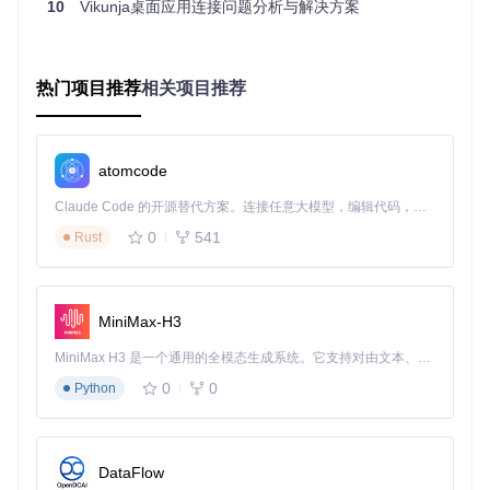
10
Vikunja桌面应用连接问题分析与解决方案
团队成员可以在任务下评论交流，分享代码链接和进度报告。
通过Vikunja的统计功能，负责人能实时了解项目整体进度，及
时发现并解决问题，确保项目按时交付。
热门项目推荐
相关项目推荐
💡 专家建议：善用Vikunja的筛选和搜索功能，快速找到需要
的任务；定期回顾任务完成情况，总结经验，优化任务管理流
程。
atomcode
二、部署指南：5分钟快速上手Vikunja
Claude Code 的开源替代方案。连接任意大模型，编辑代码，运行命令，自动验证 — 全自动执行。用 Rust 构建，极致性能。 ｜ An open-source alternative to Claude Code. Connect any LLM, edit code, run commands, and verify changes — autonomously. Built in Rust for speed. Get Started
1. 准备工作：部署前的环境检查
0
541
Rust
在部署Vikunja之前，需要确保你的服务器满足基本要求。Viku
nja对硬件配置要求不高，一般的云服务器或本地服务器都能
胜任。你需要安装Docker和Docker Compose，它们就像搭建
积木的工具，能快速构建Vikunja的运行环境。此外，确保服务
MiniMax-H3
器开放相应的端口，如80端口或443端口，以便外部访问。
MiniMax H3 是一个通用的全模态生成系统。它支持对由文本、图像、视频和音频组成的多模态上下文进行统一理解，并能生成分辨率高达 2K、时长可达 15 秒的带原生立体声音频的视频。得益于面向任务泛化的系统设计，H3 在预训练阶段就已具备广泛的多模态上下文理解与生成能力，能够出色地执行复杂的多模态指令。
💡 实用提示：如果是新手，建议使用Linux系统部署，操作相
对简单，且社区支持丰富。
0
0
Python
2. 一键部署：使用Docker Compose快速启动
首先，克隆Vikunja仓库：
DataFlow