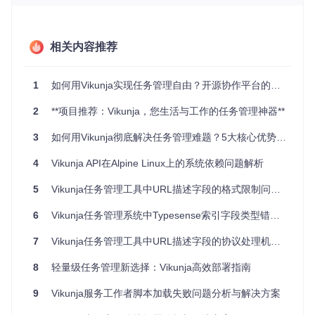
Vikunja包含多个核心功能模块，共同构成了完整的任务管理生
态。任务管理模块允许你创建、编辑、标记完成任务，设置优
先级和截止日期，就像你的私人助理，帮你梳理待办事项。项
相关内容推荐
目管理功能让你将任务按项目分类，清晰规划每个项目的进度
和目标。团队协作模块支持添加团队成员，分配任务，实时查
看任务状态，让团队工作有条不紊。此外，还有标签管理、提
1
如何用Vikunja实现任务管理自由？开源协作平台的全方位解决方案
醒通知等功能，全方位满足任务管理需求。
❓ 常见疑问：Vikunja适合个人使用还是团队使用？ 答：Vikunj
2
**项目推荐：Vikunja，您生活与工作的任务管理神器**
a两者皆可。个人用户可以用它管理日常琐事、学习计划；团
3
如何用Vikunja彻底解决任务管理难题？5大核心优势解析
队用户则能通过它进行项目协作，提升团队效率。
3. 真实用户场景案例：Vikunja如何改变学习与工作
4
Vikunja API在Alpine Linux上的系统依赖问题解析
案例一：学生的学习计划管理
大学生小李每天课程繁多，还有
5
Vikunja任务管理工具中URL描述字段的格式限制问题解析
各种作业、考试需要准备。使用Vikunja后，他创建了“学期学
习计划”项目，将每门课程的作业、复习任务添加为子任务，
6
Vikunja任务管理系统中Typesense索引字段类型错误问题分析
并设置截止日期和优先级。通过看板视图，他能直观地看到各
项任务的进度，再也不用担心遗漏重要事项。考试前，他还利
7
Vikunja任务管理工具中URL描述字段的协议处理机制分析
用标签功能将同类知识点的任务归类，集中复习，学习效率大
幅提升。
8
轻量级任务管理新选择：Vikunja高效部署指南
案例二：小型团队的项目协作
某初创公司的开发团队使用Viku
9
Vikunja服务工作者脚本加载失败问题分析与解决方案
nja管理产品开发项目。团队负责人创建项目后，将任务分配
给不同的开发人员，每个任务都有明确的负责人和完成时间。