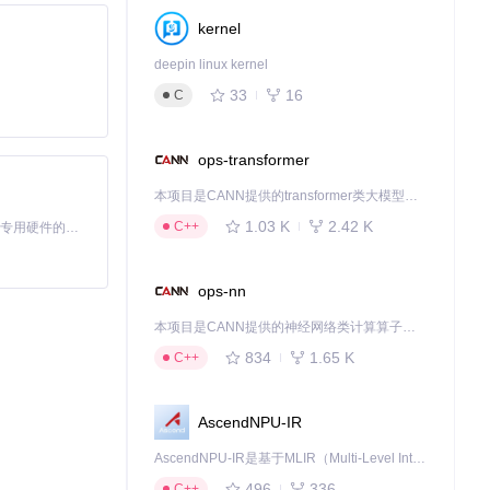
kernel
保兼容性。
deepin linux kernel
33
16
C
ops-transformer
本项目是CANN提供的transformer类大模型算子库，实现网络在NPU上加速计算。
1.03 K
2.42 K
C++
基于Python的Xiaozhi AI，适用于想要完整Xiaozhi体验而无需拥有专用硬件的用户。
确保跨域字体正确加
ops-nn
能和视觉体验。
本项目是CANN提供的神经网络类计算算子库，实现网络在NPU上加速计算。
834
1.65 K
C++
AscendNPU-IR
thing属性进行
AscendNPU-IR是基于MLIR（Multi-Level Intermediate Representation）构建的，面向昇腾亲和算子编译时使用的中间表示，提供昇腾完备表达能力，通过编译优化提升昇腾AI处理器计算效率，支持通过生态框架使能昇腾AI处理器与深度调优
496
336
C++