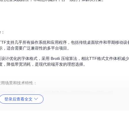
势：
TTF支持几乎所有操作系统和应用程序，包括传统桌面软件和早期移动设
示，适合需要广泛兼容性的多平台项目。
计优化的字体格式，采用 Brotli 压缩算法，相比TTF格式文件体积减少约3
度，降低带宽消耗，是现代前端开发的理想选择。
的应用场景和技术特性：
要优雅气质的标题设计，在高分辨率屏幕上能呈现精致的视觉效果。
登录后查看全文
性，适合需要突出层次感的UI元素和特殊强调文本。
距和行高经过精心调校，可有效减轻阅读疲劳。
大多数通用场景，是界面文本和正文内容的理想选择。