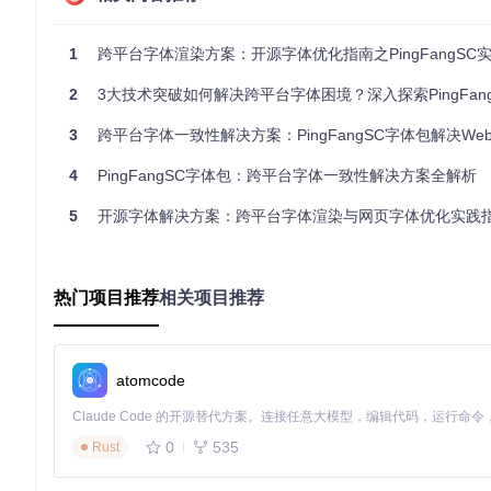
Medium（中黑体）
：字重500，比常规体略粗，适合需要适
1
跨平台字体渲染方案：开源字体优化指南之PingFangSC
Semibold（中粗体）
：字重600，具有较强的视觉冲击力，
2
3大技术突破如何解决跨平台字体困境？深入探索PingFangSC字
应用：PingFangSC字体的集成实践
3
跨平台字体一致性解决方案：PingFangSC字体包解决Web排版
本地开发环境配置
4
PingFangSC字体包：跨平台字体一致性解决方案全解析
在开发环境中集成PingFangSC字体需要完成以下步骤：
5
开源字体解决方案：跨平台字体渲染与网页字体优化实践
获取字体资源：访问项目仓库获取完整字体包，通过版本控
选择合适格式：根据项目类型选择字体格式，传统桌面应用优
热门项目推荐
相关项目推荐
配置项目路径：将字体文件放置在项目的静态资源目录中，建立清
f2子文件夹。
前端项目集成方法
atomcode
在网页项目中应用PingFangSC字体需要正确配置CSS样式：
声明字体族：使用@font-face规则定义字体族，指定字
0
535
Rust
@font-face { font-family: 'PingFangSC'; src: url('../fonts/woff2/P