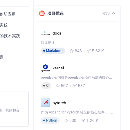
项目优选
收起
与创新应用
台实践
docs
案的技术实践
暂无描述
843
5.62 K
Markdown
案
kernel
openEuler内核是openEuler操作系统的核心，既是系统性能与稳定性的基石，也是连接处理器、设备与服务的桥梁。
设ttf和wof
507
537
C
pytorch
MiniMax H3 是一个通用的全模态生成系统。它支持对由文本、图像、视频和音频组成的多模态上下文进行统一理解，并能生成分辨率高达 2K、时长可达 15 秒的带原生立体声音频的视频。得益于面向任务泛化的系统设计，H3 在预训练阶段就已具备广泛的多模态上下文理解与生成能力，能够出色地执行复杂的多模态指令。
作为 Ascend for PyTorch 社区的核心组件，TorchNPU 是昇腾专为 PyTorch 打造的深度学习适配插件，使 PyTorch 框架能够直接调用昇腾 NPU，为开发者提供昇腾 AI 处理器的超强算力。
830
1.26 K
Python
gular.ttf') for