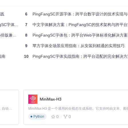
度强调的内容，如小标题、按钮文本和重要信息提示。
实践
6
PingFangSC开源字体：跨平台数字设计的技术实现
适用于需要突出显示的关键信息，如价格标签、警示文本和行动号召按钮。
体工程方案
7
中文字体解决方案：PingFangSC的技术架构与跨平
兼容难题
8
PingFangSC字体包：跨平台Web字体标准化解决方
9
苹方字体全场景应用指南：从安装到精通的实用技巧
指南
10
PingFangSC字体实战指南：跨平台适配的完全解决方
制工具管理字体文件，确保团队成员使用统一版本的字体资源。
先考虑TTF格式，现代网页项目建议使用WOFF2格式以获得更佳性能。
晰的文件组织结构，通常建议在资源目录下创建fonts子目录，并按格式分
MiniMax-H3
Claude Code 的开源替代方案。连接任意大模型，编辑代码，运行命令，自动验证 — 全自动执行。用 Rust 构建，极致性能。 ｜ An open-source alternative to Claude Code. Connect any LLM, edit code, run commands, and verify changes — autonomously. Built in Rust for speed. Get Started
体名称、文件路径、字重和格式，示例代码如下：
0
0
Python
ingFangSC-Regular.woff2') format('woff2'), url('../fonts/ttf/PingFangSC-Re