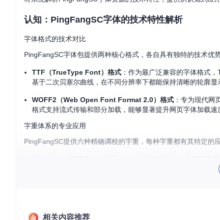
认知：PingFangSC字体的技术特性解析
字体格式的技术对比
PingFangSC字体包提供两种核心格式，各自具有独特的技术优
TTF（TrueType Font）格式
：作为最广泛兼容的字体格式，
基于二次贝塞尔曲线，在不同分辨率下都能保持清晰的轮廓显
WOFF2（Web Open Font Format 2.0）格式
：专为现代网页设
格式支持流式传输和部分加载，能够显著提升网页字体加载速
字重体系的专业应用
PingFangSC提供六种精确调校的字重，每种字重都有其特定
Ultralight（极细体）
：字重100，线条极致纤细，适用于需
Thin（纤细体）
：字重200，在保持轻盈感的同时增强了识别
Light（细体）
：字重300，专为长篇文本阅读优化，字符间
Regular（常规体）
：字重400，设计均衡的标准字重，适合
相关内容推荐