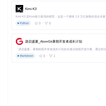
mat('truetype'); font-weight: 400; font-style: normal; font-displa
应用字体样式：在CSS中为目标元素指定font-family属性
Kimi-K3
实现响应式调整：结合媒体查询，针对不同屏幕尺寸和分辨
0
0
Python
优化：字体性能与体验提升策略
字体加载性能优化
源启盛夏_AtomGit暑期开发者成长计划
优化字体加载是提升网页性能的关键环节，可采取以下技术措施
实施字体预加载：通过link标签的preload属性提前加载关键字体资源，设
0
1
Markdown
载。
采用字体显示策略：设置font-display: swap属性，
实施字体子集化：根据项目需求提取常用字符集，生成精简版字体
跨平台兼容性处理
确保PingFangSC字体在不同环境下的一致显示需要注意以下要
处理操作系统差异：Windows系统默认对中文字体应用ClearTy
适当调整。