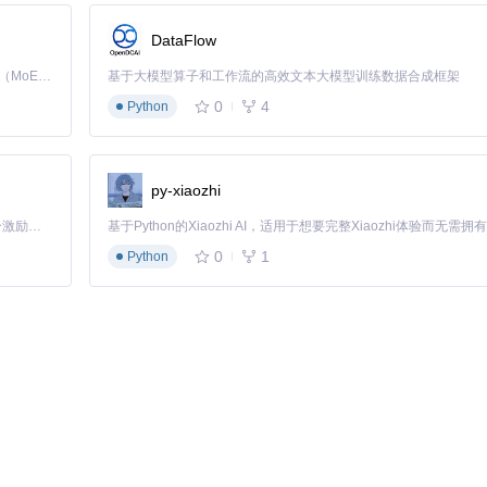
y: swap; }
，设置适当的font-weight值以调用不同字重，建议同时指定备选字体栈以确
DataFlow
率优化字体大小和行高，确保在各种设备上都能提供良好的阅读体验。
Kimi K3 是Kimi能力最强的模型：这是一个拥有 2.8 万亿参数的混合专家（MoE）模型，具备原生视觉理解能力，并支持 100 万 token 的上下文窗口。
基于大模型算子和工作流的高效文本大模型训练数据合成框架
0
4
Python
py-xiaozhi
：
「源启盛夏」暑期校园开发者成长计划旨在激活校园开源力量，通过积分激励、认证扶持、资源倾斜等形式，引导高校组织和开发者完成「入驻 — 建项目 — 做贡献 — 获认证 — 得资源」的完整闭环。无论你是想带领社团入驻平台的组织者，还是希望用代码贡献证明自己的开发者，都能在这里找到属于你的成长路径。
置as="font"和type="font/woff2"属性，指定crossorigin以
0
1
Python
在字体加载期间使用系统默认字体替代，避免出现"无文本闪烁"现象，平衡加载性
文件，减少文件体积，可使用fonttools等工具进行字体子集化处理。
点：
pe渲染技术，而macOS使用自己的渲染引擎，需要通过CSS的font-smoo