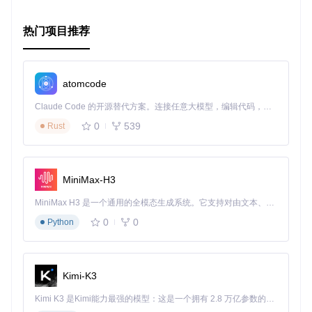
热门项目推荐
atomcode
Claude Code 的开源替代方案。连接任意大模型，编辑代码，运行命令，自动验证 — 全自动执行。用 Rust 构建，极致性能。 ｜ An open-source alternative to Claude Code. Connect any LLM, edit code, run commands, and verify changes — autonomously. Built in Rust for speed. Get Started
0
539
Rust
MiniMax-H3
MiniMax H3 是一个通用的全模态生成系统。它支持对由文本、图像、视频和音频组成的多模态上下文进行统一理解，并能生成分辨率高达 2K、时长可达 15 秒的带原生立体声音频的视频。得益于面向任务泛化的系统设计，H3 在预训练阶段就已具备广泛的多模态上下文理解与生成能力，能够出色地执行复杂的多模态指令。
0
0
Python
Kimi-K3
Kimi K3 是Kimi能力最强的模型：这是一个拥有 2.8 万亿参数的混合专家（MoE）模型，具备原生视觉理解能力，并支持 100 万 token 的上下文窗口。