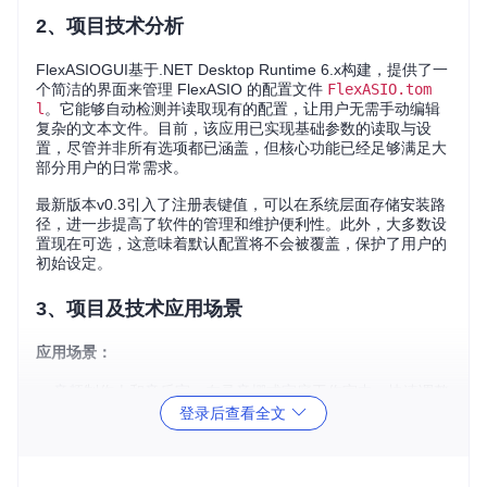
2、项目技术分析
FlexASIOGUI基于.NET Desktop Runtime 6.x构建，提供了一
个简洁的界面来管理 FlexASIO 的配置文件
FlexASIO.tom
l
。它能够自动检测并读取现有的配置，让用户无需手动编辑
复杂的文本文件。目前，该应用已实现基础参数的读取与设
置，尽管并非所有选项都已涵盖，但核心功能已经足够满足大
部分用户的日常需求。
最新版本v0.3引入了注册表键值，可以在系统层面存储安装路
径，进一步提高了软件的管理和维护便利性。此外，大多数设
置现在可选，这意味着默认配置将不会被覆盖，保护了用户的
初始设定。
3、项目及技术应用场景
应用场景：
音频制作人和音乐家：在录音棚或家庭工作室中，快速调整
登录后查看全文
音频设备设置以获得最佳音质。
开发者和调试者：测试不同的音频驱动和硬件组合时，灵活
地切换配置。
教育场景：教学和学习音频处理技术时，提供一个易于理解