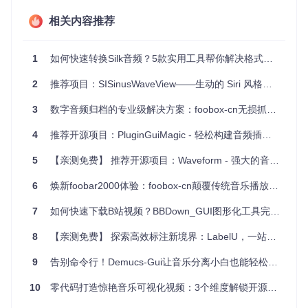
和操作的配置工具。
相关内容推荐
技术应用场景：
.NET生态系统的示例应用：对于学习和实践.NET桌面开发
1
如何快速转换Silk音频？5款实用工具帮你解决格式兼容问题
的开发者来说，FlexASIOGUI是一个很好的参考项目。
2
GUI设计：展示如何创建简单易用的配置界面，用于管理底
推荐项目：SISinusWaveView——生动的 Siri 风格声音波纹视图
层复杂设置。
3
数字音频归档的专业级解决方案：foobox-cn无损抓轨全攻略
4、项目特点
4
推荐开源项目：PluginGuiMagic - 轻松构建音频插件GUI的魔法工具
简洁易用
：界面直观，使复杂的音频配置变得轻松。
5
【亲测免费】 推荐开源项目：Waveform - 强大的音频波形可视化工具
自动化处理
：自动检测和读取现有配置文件，减少手动操
作。
6
焕新foobar2000体验：foobox-cn颠覆传统音乐播放界面的3大革新
兼容性
：依赖于最新的.NET Desktop Runtime 6.x，确保高
效稳定运行。
7
如何快速下载B站视频？BBDown_GUI图形化工具完整使用指南
安全保存
：v0.3版本开始支持注册表键值存储，避免覆盖默
8
【亲测免费】 探索高效标注新境界：LabelU，一站式多模态数据标注神器
认设置。
持续更新
：项目仍在积极开发中，未来将提供更多功能。
9
告别命令行！Demucs-Gui让音乐分离小白也能轻松上手
如果您是音频爱好者、开发者或者是寻求更便捷音频配置的用
户，那么FlexASIOGUI无疑是一个值得尝试的开源项目。立即
10
零代码打造惊艳音乐可视化视频：3个维度解锁开源工具的动态视觉魅力
下载体验，让音频设置工作从此变得更加简单。