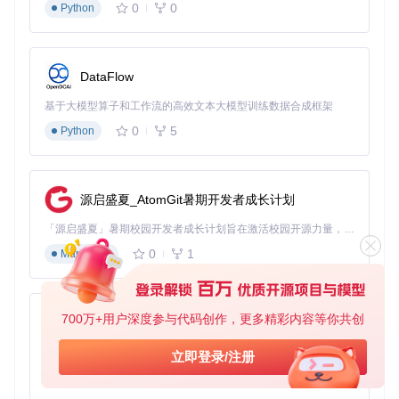
0
0
Python
DataFlow
基于大模型算子和工作流的高效文本大模型训练数据合成框架
0
5
Python
源启盛夏_AtomGit暑期开发者成长计划
「源启盛夏」暑期校园开发者成长计划旨在激活校园开源力量，通过积分激励、认证扶持、资源倾斜等形式，引导高校组织和开发者完成「入驻 — 建项目 — 做贡献 — 获认证 — 得资源」的完整闭环。无论你是想带领社团入驻平台的组织者，还是希望用代码贡献证明自己的开发者，都能在这里找到属于你的成长路径。
0
1
Markdown
700万+用户深度参与代码创作，更多精彩内容等你共创
py-xiaozhi
基于Python的Xiaozhi AI，适用于想要完整Xiaozhi体验而无需拥有专用硬件的用户。
立即登录/注册
0
1
Python