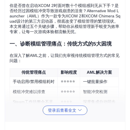
你是否曾在启动XCOM 2时面对数十个模组感到无从下手？是
否经历过因模组冲突导致游戏崩溃的沮丧？Alternative Mod L
auncher（AML）作为一款专为XCOM 2和XCOM Chimera Sq
uad设计的第三方启动器，彻底改变了模组管理的繁琐现状。
本文将通过五个关键步骤，帮助你从模组管理新手蜕变为效率
专家，让每一次游戏体验都流畅无忧。
一、诊断模组管理痛点：传统方式的5大困境
在深入了解AML之前，让我们先审视传统模组管理方式的常见
问题：
传统管理痛点
影响程度
AML解决方案
⭐⭐⭐⭐⭐
手动启用/禁用模组耗时
一键批量操作
⭐⭐⭐⭐⭐
模组冲突难以排查
智能冲突检测
⭐⭐⭐⭐
Steam工作坊整合不足
深度集成自动同步
登录后查看全文
⭐⭐⭐
配置方案无法保存
多配置文件管理
⭐⭐⭐
启动速度缓慢
优化加载机制