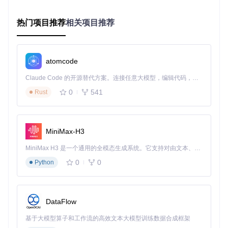
Steam工作坊连接授权
初始模组扫描与分类
热门项目推荐
相关项目推荐
💡 安装提示：建议将启动器安装在非系统盘（如D:\Games\A
ML），避免因UAC权限问题导致配置无法保存。
三、掌握核心功能：从基础操作到高级应用
atomcode
构建个性化模组分类系统
Claude Code 的开源替代方案。连接任意大模型，编辑代码，运行命令，自动验证 — 全自动执行。用 Rust 构建，极致性能。 ｜ An open-source alternative to Claude Code. Connect any LLM, edit code, run commands, and verify changes — autonomously. Built in Rust for speed. Get Started
0
541
Rust
高效管理模组的第一步是建立合理的分类体系：
创建自定义分类
MiniMax-H3
点击"分类管理"按钮
新增分类如"战术强化"、"视觉优化"、"新内容"
MiniMax H3 是一个通用的全模态生成系统。它支持对由文本、图像、视频和音频组成的多模态上下文进行统一理解，并能生成分辨率高达 2K、时长可达 15 秒的带原生立体声音频的视频。得益于面向任务泛化的系统设计，H3 在预训练阶段就已具备广泛的多模态上下文理解与生成能力，能够出色地执行复杂的多模态指令。
设置分类颜色标签便于识别
0
0
Python
智能筛选与搜索
使用顶部搜索框按名称快速定位
通过状态筛选（已启用/已禁用/更新可用）
DataFlow
按分类标签批量筛选模组
基于大模型算子和工作流的高效文本大模型训练数据合成框架
配置方案管理