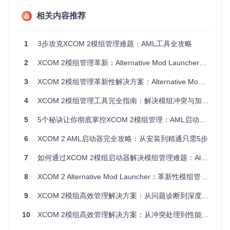
这些问题不仅影响游戏体验，更可能导致存档损坏或游戏无法
相关内容推荐
启动。AML启动器通过重新设计的管理架构，针对性解决了这
些核心痛点。
1
3步攻克XCOM 2模组管理难题：AML工具全攻略
二、部署AML启动器：3分钟快速上手
2
XCOM 2模组管理革新：Alternative Mod Launcher全攻略
获取与安装步骤
3
XCOM 2模组管理革新性解决方案：Alternative Mod Launcher效率提升指南
克隆项目仓库
4
XCOM 2模组管理工具完全指南：解决模组冲突与加载效率问题的创新方案
git 
clone
5
5个秘诀让你彻底掌控XCOM 2模组管理：AML启动器实战指南
环境验证
6
XCOM 2 AML启动器完全攻略：从安装到精通只需5步
确保已安装64位Windows 7或更高版本
7
如何通过XCOM 2模组启动器解决模组管理难题：Alternative Mod Launcher全攻略
检查Microsoft .NET Framework 4.7.2是否已安装
确认Steam客户端已登录并正常运行
8
XCOM 2 Alternative Mod Launcher：革新性模组管理的全方位解决方案
启动设置向导
双击运行
xcom2-launcher.exe
，按照向导
9
XCOM 2模组高效管理解决方案：从问题诊断到深度优化的全方位指南
完成：
10
XCOM 2模组高效管理解决方案：从冲突处理到性能优化的全流程指南
游戏路径自动检测（或手动指定）