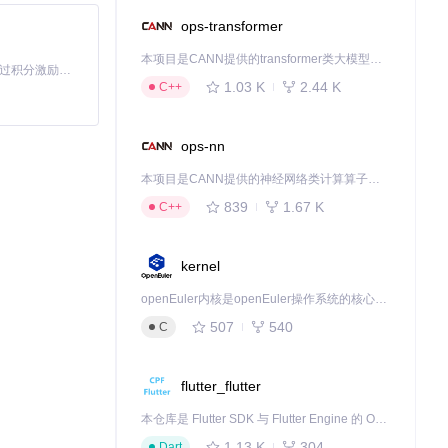
ops-transformer
本项目是CANN提供的transformer类大模型算子库，实现网络在NPU上加速计算。
「源启盛夏」暑期校园开发者成长计划旨在激活校园开源力量，通过积分激励、认证扶持、资源倾斜等形式，引导高校组织和开发者完成「入驻 — 建项目 — 做贡献 — 获认证 — 得资源」的完整闭环。无论你是想带领社团入驻平台的组织者，还是希望用代码贡献证明自己的开发者，都能在这里找到属于你的成长路径。
1.03 K
2.44 K
C++
ops-nn
本项目是CANN提供的神经网络类计算算子库，实现网络在NPU上加速计算。
839
1.67 K
C++
kernel
openEuler内核是openEuler操作系统的核心，既是系统性能与稳定性的基石，也是连接处理器、设备与服务的桥梁。
507
540
C
flutter_flutter
本仓库是 Flutter SDK 与 Flutter Engine 的 OpenHarmony 适配版本，由 CPF-Flutter 团队维护。开发者可使用熟悉的 Flutter 技术栈开发 OpenHarmony 应用，3.35.7 及以后的适配版本可基于本仓库源码构建支持 OpenHarmony 的 Flutter Engine。
1.13 K
304
Dart