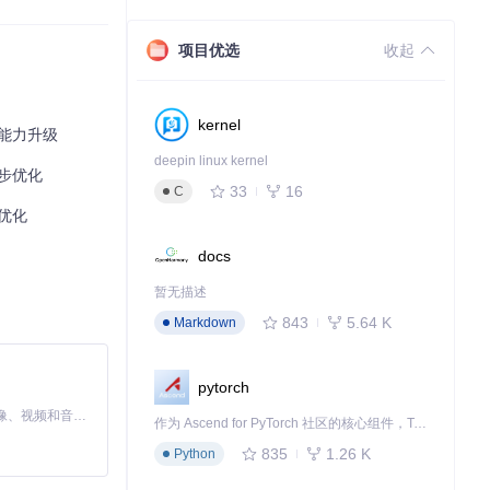
项目优选
收起
kernel
台能力升级
deepin linux kernel
同步优化
33
16
C
台优化
docs
暂无描述
843
5.64 K
Markdown
pytorch
MiniMax H3 是一个通用的全模态生成系统。它支持对由文本、图像、视频和音频组成的多模态上下文进行统一理解，并能生成分辨率高达 2K、时长可达 15 秒的带原生立体声音频的视频。得益于面向任务泛化的系统设计，H3 在预训练阶段就已具备广泛的多模态上下文理解与生成能力，能够出色地执行复杂的多模态指令。
作为 Ascend for PyTorch 社区的核心组件，TorchNPU 是昇腾专为 PyTorch 打造的深度学习适配插件，使 PyTorch 框架能够直接调用昇腾 NPU，为开发者提供昇腾 AI 处理器的超强算力。
835
1.26 K
Python