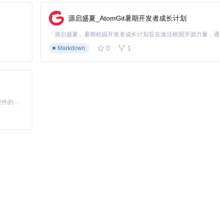
源启盛夏_AtomGit暑期开发者成长计划
0
1
Markdown
基于Python的Xiaozhi AI，适用于想要完整Xiaozhi体验而无需拥有专用硬件的用户。