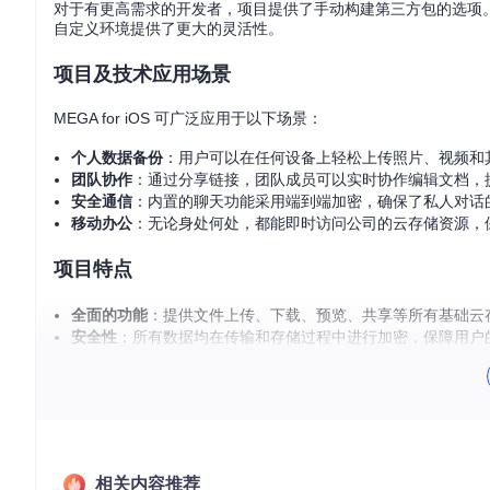
对于有更高需求的开发者，项目提供了手动构建第三方包的选项。这涉及到自动构建
自定义环境提供了更大的灵活性。
项目及技术应用场景
MEGA for iOS 可广泛应用于以下场景：
个人数据备份
：用户可以在任何设备上轻松上传照片、视频和
团队协作
：通过分享链接，团队成员可以实时协作编辑文档，
安全通信
：内置的聊天功能采用端到端加密，确保了私人对话
移动办公
：无论身处何处，都能即时访问公司的云存储资源，
项目特点
全面的功能
：提供文件上传、下载、预览、共享等所有基础云
安全性
：所有数据均在传输和存储过程中进行加密，保障用户
跨平台
：作为iOS版本，与其他Mega客户端兼容，实现多平
持续更新
：通过TestFlight参与测试计划，始终能获得最新
总的来说，无论你是寻求一个强大的个人云存储解决方案，还是需要一
它的强大功能吧！
相关内容推荐