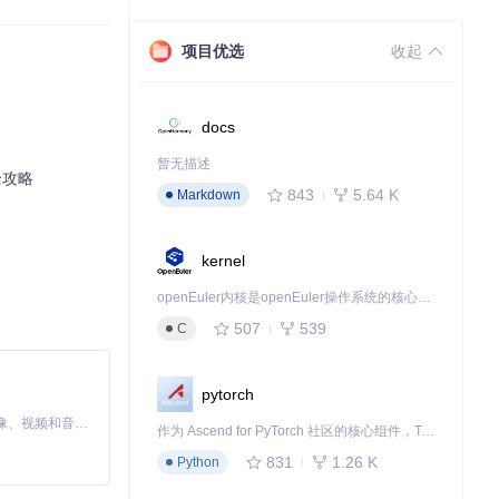
项目优选
收起
，为不同场景提供
docs
暂无描述
全攻略
843
5.64 K
Markdown
kernel
openEuler内核是openEuler操作系统的核心，既是系统性能与稳定性的基石，也是连接处理器、设备与服务的桥梁。
507
539
C
pytorch
MiniMax H3 是一个通用的全模态生成系统。它支持对由文本、图像、视频和音频组成的多模态上下文进行统一理解，并能生成分辨率高达 2K、时长可达 15 秒的带原生立体声音频的视频。得益于面向任务泛化的系统设计，H3 在预训练阶段就已具备广泛的多模态上下文理解与生成能力，能够出色地执行复杂的多模态指令。
作为 Ascend for PyTorch 社区的核心组件，TorchNPU 是昇腾专为 PyTorch 打造的深度学习适配插件，使 PyTorch 框架能够直接调用昇腾 NPU，为开发者提供昇腾 AI 处理器的超强算力。
831
1.26 K
Python