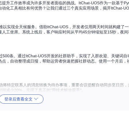
工作效率成为许多开发者面临的挑战。ItChat-UOS作为一款基于Pyt
化工具相比有何优势？让我们通过三个真实应用场景，揭开ItChat-U
以实现全天候服务。借助ItChat-UOS，开发者仅用两天时间就构建了
人工坐席。系统上线后，客户响应时间从平均45分钟缩短至15秒，夜间
00条。通过ItChat-UOS开发的社群助手，实现了入群欢迎、关键词
热点，自动整理成日报，帮助运营者快速把握社群动态。使用一个月后，
，能自动将特定联系人的消息转换为待办事项，重要会议提醒自动同步至日历
间减少20%，实现了真正的"用技术解放双手"。
登录后查看全文
的通信，采用模块化设计架构，将核心功能划分为登录模块、消息处理模块、联
器之间建立安全通道，实时监听并处理各类消息事件，同时提供简洁易用的