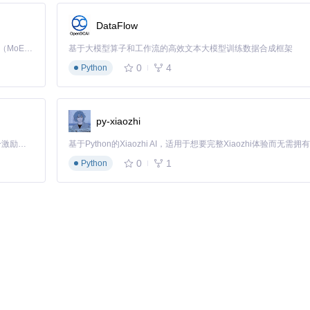
DataFlow
ng=
"utf-8"
) 
as
 f:

Kimi K3 是Kimi能力最强的模型：这是一个拥有 2.8 万亿参数的混合专家（MoE）模型，具备原生视觉理解能力，并支持 100 万 token 的上下文窗口。
基于大模型算子和工作流的高效文本大模型训练数据合成框架
返回前10个字符确认
0
4
Python
py-xiaozhi
「源启盛夏」暑期校园开发者成长计划旨在激活校园开源力量，通过积分激励、认证扶持、资源倾斜等形式，引导高校组织和开发者完成「入驻 — 建项目 — 做贡献 — 获认证 — 得资源」的完整闭环。无论你是想带领社团入驻平台的组织者，还是希望用代码贡献证明自己的开发者，都能在这里找到属于你的成长路径。
0
1
Python
告账号，并根据关键词收集优质内容。