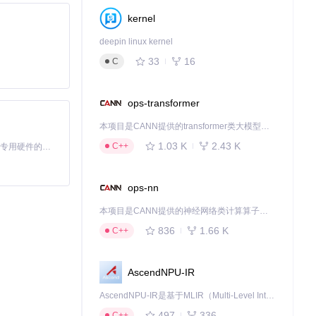
kernel
deepin linux kernel
33
16
C
ops-transformer
本项目是CANN提供的transformer类大模型算子库，实现网络在NPU上加速计算。
1.03 K
2.43 K
C++
基于Python的Xiaozhi AI，适用于想要完整Xiaozhi体验而无需拥有专用硬件的用户。
ops-nn
本项目是CANN提供的神经网络类计算算子库，实现网络在NPU上加速计算。
836
1.66 K
C++
AscendNPU-IR
AscendNPU-IR是基于MLIR（Multi-Level Intermediate Representation）构建的，面向昇腾亲和算子编译时使用的中间表示，提供昇腾完备表达能力，通过编译优化提升昇腾AI处理器计算效率，支持通过生态框架使能昇腾AI处理器与深度调优
497
336
C++