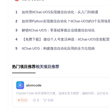
场景化应用：ItChat-UOS能解决哪些实际问题？
1
如何用ItChat-UOS实现微信自动化：从入门到精通
您是否遇到过需要同时处理多个微信账号消息的情况？是否希望将微
定制化解决方案。
2
如何用Python实现微信自动化？ItChat-UOS的3个实用场景
消息智能处理系统
3
解锁ItChat-UOS：零基础掌握企业级微信自动化
适用场景：客服应答、信息筛选、自动记录
4
【免费下载】 微信个人号复活神器：ItChat-UOS安装配
📝
任务描述
：构建一个能区分普通消息和重要消息，并对重要消
5
ItChat-UOS：构建微信自动化应用的全方位指南
import
from
 itchat.content 
import
 TEXT

热门项目推荐
相关项目推荐
# 定义重要联系人列表
IMPORTANT_CONTACTS = {
"老板"
, 
"项目经理"
, 
"客户A"
}

@itchat.msg_register(
TEXT
)
atomcode
def
smart_message_handler
(
msg
):

# 获取发信人信息
    sender = msg[
"User"
][
"NickName"
]

0
536
Rust
    content = msg[
"Text"
]

# 判断是否为重要联系人消息