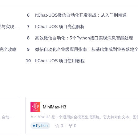
6
ItChat-UOS微信自动化开发实战：从入门到精通
信消息与企业内部系统无缝对接？ItChat-UOS通过灵活的接口设计
与实现指南
7
ItChat-UOS 项目亮点解析
8
高效微信自动化：5个Python接口实现消息智能处理
置完全攻略
9
微信自动化企业级应用指南：从基础集成到业务落地
息进行特殊处理的系统。
10
ItChat-UOS 项目使用教程
MiniMax-H3
Claude Code 的开源替代方案。连接任意大模型，编辑代码，运行命令，自动验证 — 全自动执行。用 Rust 构建，极致性能。 ｜ An open-source alternative to Claude Code. Connect any LLM, edit code, run commands, and verify changes — autonomously. Built in Rust for speed. Get Started
0
0
Python