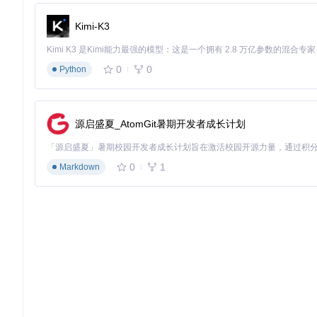
if
 sender 
in
 IMPORTANT_CONTACTS:

# 重要消息：保存到文件并发送提醒
Kimi-K3
with
open
(
"important_messages.txt"
, 
"a"
, encodi
            f.write(
f"[
{sender}
]: 
{content}
\n"
)

return
f"重要消息已记录：
{content[:
10
]}
..."
# 只
0
0
Python
else
:

# 普通消息：简单回复
return
"收到消息，稍后回复"
源启盛夏_AtomGit暑期开发者成长计划
if
 __name__ == 
"__main__"
:

# 启用热重载，避免重复扫码
    itchat.auto_login(hotReload=
True
, enableCmdQR=
2
)

0
1
Markdown
群聊管理机器人
适用场景：社群运营、自动答疑、内容筛选
📝
任务描述
：开发一个群聊机器人，能自动欢迎新成员、禁言广
import
from
 itchat.content 
import
 TEXT, NOTE

# 广告关键词列表
AD_KEYWORDS = {
"兼职"
, 
"赚钱"
, 
"广告"
, 
"推广"
}
