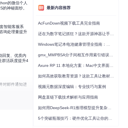
hon的微信个人
最新内容推荐
OS的神秘面纱。
AcFunDown视频下载工具完全指南
一套智能客服系
咨询处理量提升
还在为数字笔记抓狂？这款开源神器让手写批注效率提升300%
Windows笔记本电池健康管理全指南：从根源解决电池损耗问题
gmx_MMPBSA分子间相互作用索引错误的深度诊断与解决
自动回复、优质内
社群活跃度提升4
Axure RP 11 本地化方案：Mac中文界面优化与原型设计工具汉化全指南
如何高效获取教育资源？这款工具让教材下载效率提升80%
，并对邮件通知进
视频元数据深度编辑：专业技巧与案例
网盘直链下载技术解析与应用指南
如何用DeepSeek-R1推理模型提升复杂任务解决能力：完整指南
系人管理模块等独
API接口，让开
5个突破瓶颈技巧：硬件优化工具让你的电脑性能提升30%