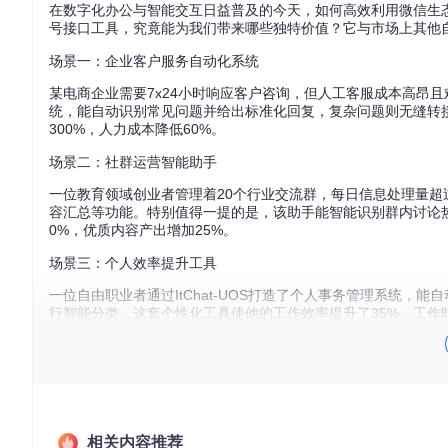
在数字化办公与智能交互日益普及的今天，如何高效利用微信生态提升
号接口工具，究竟能为我们带来哪些独特价值？它与市场上其他自动
场景一：企业客户服务自动化系统
某电商企业需要7x24小时响应客户咨询，但人工客服成本高昂且难
统，能自动识别常见问题并给出标准化回复，复杂问题则无缝转接
300%，人力成本降低60%。
场景二：社群运营智能助手
一位教育领域创业者管理着20个行业交流群，每日信息处理量超过5
容汇总等功能。特别值得一提的是，该助手能智能识别群内讨论
0%，优质内容产出增加25%。
场景三：个人效率提升工具
一位自由职业者通过ItChat-UOS打造了个人事务管理系统
行智能分类。这套个性化工具使他的工作效率提升了35%，工作时
技术原理简析
ItChat-UOS通过模拟微信Web端协议实现与微信服务器
立组件。其工作原理类似于一位"数字秘书"，在用户与微信服务
发者可以专注于业务逻辑实现而非底层通信细节。
相关内容推荐