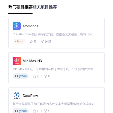
预览窗口，表明环境部署成功。
热门项目推荐
相关项目推荐
注意事项
：Linux系统可能需要额外安装libgl1-mesa-glx等
图形依赖库，Windows用户建议使用管理员权限运行命令
提示符。
atomcode
批量方块编辑：用技术手段实现创意构想
Claude Code 的开源替代方案。连接任意大模型，编辑代码，运行命令，自动验证 — 全自动执行。用 Rust 构建，极致性能。 ｜ An open-source alternative to Claude Code. Connect any LLM, edit code, run commands, and verify changes — autonomously. Built in Rust for speed. Get Started
如何快速将脑海中的建筑蓝图转化为游戏场景？MCEdit 2.0的
0
543
Rust
批量编辑功能让大面积修改不再是体力活。
一键填充复杂区域：从选择到替换的高效流程
MiniMax-H3
适用场景：快速创建地形、修改建筑外观或清除指定区域方
块。
MiniMax H3 是一个通用的全模态生成系统。它支持对由文本、图像、视频和音频组成的多模态上下文进行统一理解，并能生成分辨率高达 2K、时长可达 15 秒的带原生立体声音频的视频。得益于面向任务泛化的系统设计，H3 在预训练阶段就已具备广泛的多模态上下文理解与生成能力，能够出色地执行复杂的多模态指令。
操作步骤：
0
0
Python
在工具栏选择"区域选择"工具，框选目标区域
打开"填充"面板，选择目标方块类型和填充模式
点击"应用"按钮完成批量替换
DataFlow
技术原理
：该功能通过
src/mcedit2/editorcommands/fill.py
基于大模型算子和工作流的高效文本大模型训练数据合成框架
实现高效方块数据处理，支持跨区块批量操作。
0
5
Python