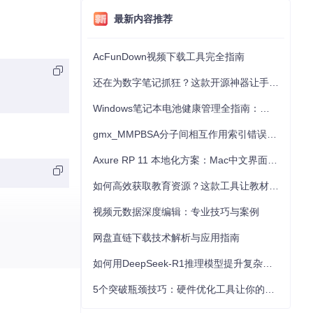
最新内容推荐
AcFunDown视频下载工具完全指南
还在为数字笔记抓狂？这款开源神器让手写批注效率提升300%
Windows笔记本电池健康管理全指南：从根源解决电池损耗问题
gmx_MMPBSA分子间相互作用索引错误的深度诊断与解决
Axure RP 11 本地化方案：Mac中文界面优化与原型设计工具汉化全指南
如何高效获取教育资源？这款工具让教材下载效率提升80%
视频元数据深度编辑：专业技巧与案例
网盘直链下载技术解析与应用指南
如何用DeepSeek-R1推理模型提升复杂任务解决能力：完整指南
5个突破瓶颈技巧：硬件优化工具让你的电脑性能提升30%