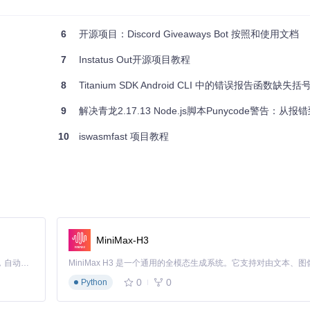
置的情况下验证前端库或API的简单用法。
6
开源项目：Discord Giveaways Bot 按照和使用文档
7
Instatus Out开源项目教程
8
Titanium SDK Android CLI 中的错误报告函数缺
9
解决青龙2.17.13 Node.js脚本Punycode警告：从
10
iswasmfast 项目教程
线代码编辑器形成了一个小型生态系统，比如CodePen、JSFiddle和Re
而言。Run.js的独特之处在于它专注于JavaScript和TypeScr
解和使用该项目有所帮助。
MiniMax-H3
Claude Code 的开源替代方案。连接任意大模型，编辑代码，运行命令，自动验证 — 全自动执行。用 Rust 构建，极致性能。 ｜ An open-source alternative to Claude Code. Connect any LLM, edit code, run commands, and verify changes — autonomously. Built in Rust for speed. Get Started
0
0
Python