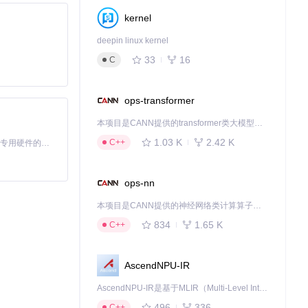
kernel
deepin linux kernel
33
16
C
ops-transformer
本项目是CANN提供的transformer类大模型算子库，实现网络在NPU上加速计算。
1.03 K
2.42 K
C++
基于Python的Xiaozhi AI，适用于想要完整Xiaozhi体验而无需拥有专用硬件的用户。
ops-nn
本项目是CANN提供的神经网络类计算算子库，实现网络在NPU上加速计算。
834
1.65 K
C++
AscendNPU-IR
AscendNPU-IR是基于MLIR（Multi-Level Intermediate Representation）构建的，面向昇腾亲和算子编译时使用的中间表示，提供昇腾完备表达能力，通过编译优化提升昇腾AI处理器计算效率，支持通过生态框架使能昇腾AI处理器与深度调优
496
336
C++