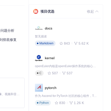
项目优选
收起
docs
失括号问题分析
暂无描述
报错到彻底修复
843
5.62 K
Markdown
pl.it等。这
ipt的轻量级在线
kernel
openEuler内核是openEuler操作系统的核心，既是系统性能与稳定性的基石，也是连接处理器、设备与服务的桥梁。
507
537
C
pytorch
MiniMax H3 是一个通用的全模态生成系统。它支持对由文本、图像、视频和音频组成的多模态上下文进行统一理解，并能生成分辨率高达 2K、时长可达 15 秒的带原生立体声音频的视频。得益于面向任务泛化的系统设计，H3 在预训练阶段就已具备广泛的多模态上下文理解与生成能力，能够出色地执行复杂的多模态指令。
作为 Ascend for PyTorch 社区的核心组件，TorchNPU 是昇腾专为 PyTorch 打造的深度学习适配插件，使 PyTorch 框架能够直接调用昇腾 NPU，为开发者提供昇腾 AI 处理器的超强算力。
830
1.26 K
Python