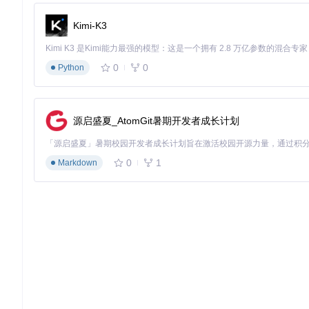
Kimi-K3
0
0
Python
源启盛夏_AtomGit暑期开发者成长计划
0
1
Markdown