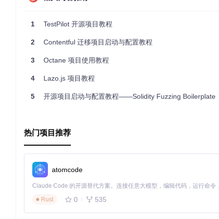
在线教育
：作为教学工具，在线课程中嵌入实时编码练习。
JavaScript/TypeScript 快速原型设计
：在不需要完整项目设
1
TestPilot 开源项目教程
最佳实践
：
2
Contentful 迁移项目启动与配置教程
使用注释清晰说明代码目的。
利用控制台输出来验证代码逻辑。
3
Octane 项目使用教程
对于复杂的逻辑，分解成小函数以提高可读性。
4
Lazo.js 项目教程
典型生态项目
5
开源项目启动与配置教程——Solidity Fuzzing Boilerplate
虽然Run.js本身就是一个独立的工具，但在教育和技术社区，类似的在
些工具共同促进了编码知识的分享与协作，特别是对于前端开发和编程初学者
运行环境，适合快速检验代码片段。
热门项目推荐
以上就是关于Run.js开源项目的简要教程和概述，希望对你了
atomcode
0
535
Rust