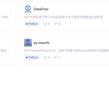
DataFlow
Kimi K3 是Kimi能力最强的模型：这是一个拥有 2.8 万亿参数的混合专家（MoE）模型，具备原生视觉理解能力，并支持 100 万 token 的上下文窗口。
基于大模型算子和工作流的高效文本大模型训练数据合成框架
0
4
Python
py-xiaozhi
「源启盛夏」暑期校园开发者成长计划旨在激活校园开源力量，通过积分激励、认证扶持、资源倾斜等形式，引导高校组织和开发者完成「入驻 — 建项目 — 做贡献 — 获认证 — 得资源」的完整闭环。无论你是想带领社团入驻平台的组织者，还是希望用代码贡献证明自己的开发者，都能在这里找到属于你的成长路径。
0
1
Python