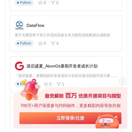
0
0
Python
deo_decrypter/
目录释放存储空间
网络配置
：在网络不稳定环境下，使用
--resume
参数支持
断点续传功能
DataFlow
拓展应用场景：解密技术的价值实现
基于大模型算子和工作流的高效文本大模型训练数据合成框架
教育资源保存：构建个人学习库
0
4
Python
在线教育平台的课程内容通常采用DRM保护，限制了离线学习
的可能性。使用Video Decrypter，教育工作者和学生可以合法
保存课程视频，建立个性化学习库，实现随时随地复习。特别
是对于编程教程、语言课程等需要反复观看的学习资料，解密
源启盛夏_AtomGit暑期开发者成长计划
保存能够显著提升学习效率。
「源启盛夏」暑期校园开发者成长计划旨在激活校园开源力量，通过积分激励、认证扶持、资源倾斜等形式，引导高校组织和开发者完成「入驻 — 建项目 — 做贡献 — 获认证 — 得资源」的完整闭环。无论你是想带领社团入驻平台的组织者，还是希望用代码贡献证明自己的开发者，都能在这里找到属于你的成长路径。
媒体档案管理：专业内容归档方案
0
1
Markdown
媒体工作者经常需要处理各种加密视频素材。Video Decrypter
提供的批处理功能和标准化输出格式，使其成为媒体档案管理
的理想工具。通过解密处理，可将不同平台的加密内容统一格
式，便于建立结构化媒体库，实现高效的内容检索与管理。
700万+用户深度参与代码创作，更多精彩内容等你共创
py-xiaozhi
研究分析用途：视频技术深度研究
基于Python的Xiaozhi AI，适用于想要完整Xiaozhi体验而无需拥有专用硬件的用户。
立即登录/注册
对于视频编码和DRM技术研究者，Video Decrypter提供了难
0
1
Python
得的实践平台。通过分析
widevine_decrypter/lib/
目录下