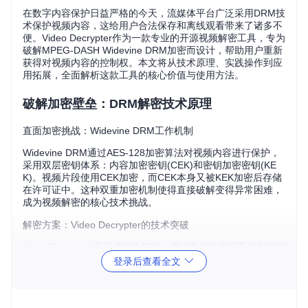
在数字内容保护日益严格的今天，流媒体平台广泛采用DRM技
术保护视频内容，这给用户合法保存和离线观看带来了诸多不
便。Video Decrypter作为一款专业的开源视频解密工具，专为
破解MPEG-DASH Widevine DRM加密而设计，帮助用户重新
获得对视频内容的控制权。本文将从技术原理、实践操作到应
用拓展，全面解析这款工具的核心价值与使用方法。
破解加密壁垒：DRM解密技术原理
直面加密挑战：Widevine DRM工作机制
Widevine DRM通过AES-128加密算法对视频内容进行保护，
采用双层密钥体系：内容加密密钥(CEK)和密钥加密密钥(KE
K)。视频片段使用CEK加密，而CEK本身又被KEK加密后存储
在许可证中。这种双重加密机制使得直接破解变得异常困难，
成为视频解密的核心技术挑战。
解密方案：Video Decrypter的技术突破
Video Decrypter采用模块化架构，通过多组件协同工作实现解
密：
登录后查看全文
核心解密模块：
widevine_decrypter/wvdecrypter/
实现
Widevine DRM解密核心逻辑，包括许可证解析和密钥获取