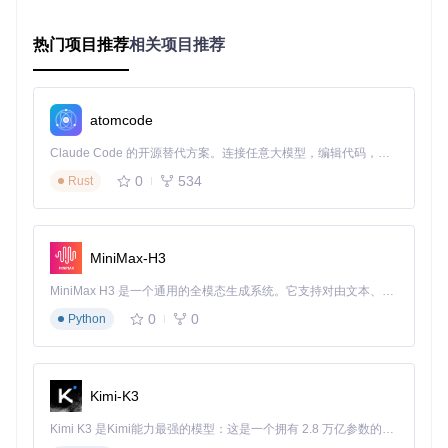
验证安装：
./widevine_decrypter/src/widevine_de
crypter --version
热门项目推荐
相关项目推荐
单视频解密任务：从流媒体到本地文件
准备视频链接：将目标视频的MPEG-DASH manifest地址
保存到文本文件
提取视频信息：
python3 python_scripts/1. script
atomcode
_liens.py --input manifest_url.txt --output
video_info.json
Claude Code 的开源替代方案。连接任意大模型，编辑代码，运行命令，自动验证 — 全自动执行。用 Rust 构建，极致性能。 ｜ An open-source alternative to Claude Code. Connect any LLM, edit code, run commands, and verify changes — autonomously. Built in Rust for speed. Get Started
下载加密内容：
python3 python_scripts/2. script
0
534
Rust
_download.py --info video_info.json --output
encrypted/
执行解密操作：
python3 python_scripts/3. script
_decrypt.py --input encrypted/ --output decr
MiniMax-H3
ypted/
生成播放文件：
python3 python_scripts/4. script
MiniMax H3 是一个通用的全模态生成系统。它支持对由文本、图像、视频和音频组成的多模态上下文进行统一理解，并能生成分辨率高达 2K、时长可达 15 秒的带原生立体声音频的视频。得益于面向任务泛化的系统设计，H3 在预训练阶段就已具备广泛的多模态上下文理解与生成能力，能够出色地执行复杂的多模态指令。
_video.py --input decrypted/ --output final_
0
0
Python
video.mp4
专业使用建议
性能优化
：对于4K等高分辨率视频，建议使用
--hardware
-acceleration
参数启用GPU加速解密
Kimi-K3
批量处理
：将多个视频链接按行写入
python_scripts/ur
ls_episodes.txt
，使用
--batch
参数实现批量解密
Kimi K3 是Kimi能力最强的模型：这是一个拥有 2.8 万亿参数的混合专家（MoE）模型，具备原生视觉理解能力，并支持 100 万 token 的上下文窗口。
存储管理
：解密过程中会产生临时文件，定期清理
/tmp/vi