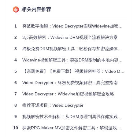
流媒体处理组件：
widevine_decrypter/lib/inputstrea
相关内容推荐
m.adaptive/
处理MPEG-DASH协议，解析流媒体结构并提
取加密片段
容器解析引擎：
1
突破数字枷锁：Video Decrypter实现Widevine加密视频解密全攻略
widevine_decrypter/lib/libbento4/
提供MP4文件格式完整支持，负责解密后视频的重组与封装
2
3步高效解密：Widevine DRM视频全流程解决方案
AES解密算法：解密过程的核心引擎
3
终极免费DRM视频解密工具：轻松保存加密流媒体内容
Video Decrypter采用AES-CTR模式进行解密操作。在该模式
下，解密器使用获取的CEK和初始向量(IV)生成密钥流，与加
4
Widevine视频解密工具：突破DRM限制的本地内容解决方案
密视频数据进行异或运算得到原始内容。这种流加密方式特别
适合处理大型视频文件，能够实现边解密边播放的高效处理。
5
【亲测免费】【免费下载】 视频解密神器：Video Decrypter 项目推荐
算法实现位于
widevine_decrypter/wvdecrypter/wvdecr
ypter.cpp
中，通过硬件加速优化确保解密效率。
6
Video Decrypter：终极免费视频解密工具完整指南
掌握解密工具：Video Decrypter实战指南
7
Video Decrypter：Widevine加密视频解密全攻略
环境部署任务：从零搭建解密工作站
8
推荐开源项目：Video Decrypter
获取项目源码：
git clone https://gitcode.com/gh
_mirrors/vi/video_decrypter
9
视频解密技术全解析：从DRM原理到离线存储实践指南
创建构建目录：
mkdir -p build && cd build
配置项目：
cmake ..
10
探索RPG Maker MV加密文件解密工具：解锁游戏资源提取与破解的技术奥秘
执行编译：
make -j4