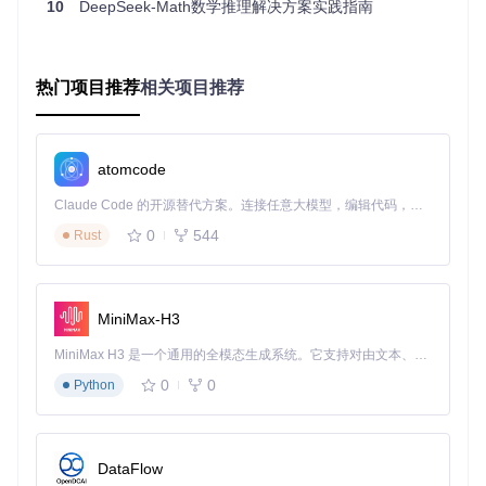
10
DeepSeek-Math数学推理解决方案实践指南
并行数据处
30 Gi
多线程无SIMD
-
B/s
理
35 Gi
多线程带SIMD
高性能计算
-
B/s
热门项目推荐
相关项目推荐
2 GiB/
同区域网络
分布式训练
250μs
s
25-180
25 Mi
跨区域网络
多区域部署
atomcode
ms
B/s
顺序SSD读取（8 Ki
批量数据加
Claude Code 的开源替代方案。连接任意大模型，编辑代码，运行命令，自动验证 — 全自动执行。用 Rust 构建，极致性能。 ｜ An open-source alternative to Claude Code. Connect any LLM, edit code, run commands, and verify changes — autonomously. Built in Rust for speed. Get Started
4 GiB/
1μs
B）
s
载
0
544
Rust
随机SSD读取（8 Ki
随机数据访
70 Mi
100μs
B）
B/s
问
MiniMax-H3
📊
数据解读
：内存访问速度比网络传输快约500倍，这意味着
在设计分布式AI系统时，应尽量减少跨节点数据传输，优先考
MiniMax H3 是一个通用的全模态生成系统。它支持对由文本、图像、视频和音频组成的多模态上下文进行统一理解，并能生成分辨率高达 2K、时长可达 15 秒的带原生立体声音频的视频。得益于面向任务泛化的系统设计，H3 在预训练阶段就已具备广泛的多模态上下文理解与生成能力，能够出色地执行复杂的多模态指令。
虑数据本地化处理。
0
0
Python
图1：不同批次大小下的校验和性能对比，展示了Napkin-mat
h性能估算的实际应用效果
DataFlow