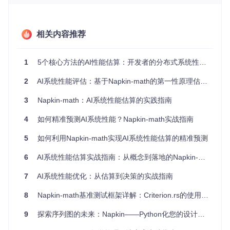
为最基础的操作单元进行分析。
1.2 为什么AI应用特别需要性能估算？
相关内容推荐
AI应用往往涉及大规模数据处理、复杂计算和分布式架构，性
能瓶颈可能出现在内存访问、网络传输或存储系统等多个环
节。通过Napkin-math性能估算，开发者可以在项目早期识别
潜在瓶颈，避免投入大量资源后才发现性能问题。
1
5个核心方法的AI性能估算：开发者的分布式系统性能预测指南
✅
实操标记
：在AI项目启动阶段，使用Napkin-math进行快速
2
AI系统性能评估：基于Napkin-math的第一性原理估算指南
性能估算，可将后期性能优化成本降低40%以上。
3
Napkin-math：AI系统性能估算的实践指南
1.3 性能估算的关键指标对比
4
如何精准预测AI系统性能？Napkin-math实战指南
以下是Napkin-math提供的关键性能指标数据对比，帮助开发
者快速了解不同系统组件的性能特征：
5
如何利用Napkin-math实现AI系统性能估算的精准预测
操作类型
延迟
吞吐量
应用场景
6
AI系统性能估算实战指南：从概念到落地的Napkin-math应用
顺序内存读写（64字
模型参数访
0.5纳秒
-
节）
7
AI系统性能优化：从估算到决策的实战指南
问
简单数据处
10 Gi
8
Napkin-math基准测试框架详解：Criterion.rs的使用与扩展
单线程无SIMD
-
B/s
理
9
探索序列图的未来：Napkin——Python化您的设计思路
20 Gi
单线程带SIMD
向量运算
-
B/s