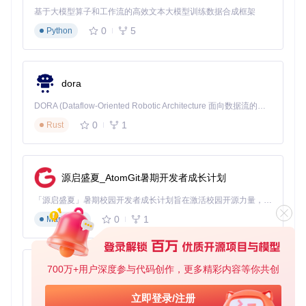
二、实践路径：如何通过Napkin-math实现系统
基于大模型算子和工作流的高效文本大模型训练数据合成框架
性能优化
0
5
Python
2.1 如何安装和配置Napkin-math工具？
要开始使用Napkin-math进行性能估算，首先需要克隆项目并
dora
运行基准测试：
DORA (Dataflow-Oriented Robotic Architecture 面向数据流的机器人架构) 是为 AI 与具身智能机器人打造的高性能开发框架，以数据流范式重构开发逻辑，原生支持分布式部署与端边云协同 —— 无需复杂适配，即可实现一体端到端具身大小脑、VLA等模型部署，无缝衔接感知、推理、控制全链路，让 AI 能力与机器人动作深度融合。 依托 Rust 内核与零拷贝通信技术，它将具身大小脑、VLA等模型推理、多模态数据融合延迟压缩至微秒级，同时兼容 ROS2 生态与国产 AI 芯片，彻底降低具身智能机器人的开发门槛，让分布式部署下的 AI 赋能创新更高效、更灵活。
git 
clone
0
1
Rust
cd
 napkin-math

✅
实操标记
：运行基准测试后，系统会自动生成性能指标报
源启盛夏_AtomGit暑期开发者成长计划
告，包含内存、网络和存储系统的基础性能数据，为后续估算
提供参考基准。
「源启盛夏」暑期校园开发者成长计划旨在激活校园开源力量，通过积分激励、认证扶持、资源倾斜等形式，引导高校组织和开发者完成「入驻 — 建项目 — 做贡献 — 获认证 — 得资源」的完整闭环。无论你是想带领社团入驻平台的组织者，还是希望用代码贡献证明自己的开发者，都能在这里找到属于你的成长路径。
2.2 如何进行批次大小优化分析？
0
1
Markdown
批次大小直接影响AI训练性能，通过Napkin-math可以分析不
同批次大小对处理时间的影响：
700万+用户深度参与代码创作，更多精彩内容等你共创
py-xiaozhi
确定模型的内存需求和计算复杂度
使用Napkin-math估算不同批次大小下的内存占用和计算
基于Python的Xiaozhi AI，适用于想要完整Xiaozhi体验而无需拥有专用硬件的用户。
立即登录/注册
时间