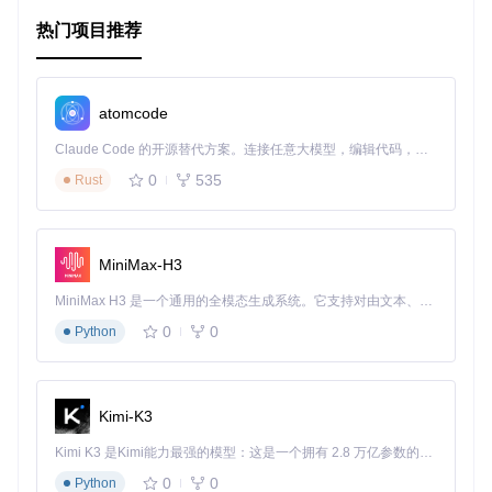
项目特点🔑
热门项目推荐
便捷性
: 直接从任务栏或菜单栏发推，节省时间。
专注力
: 不需打开浏览器，减少分心。
跨平台
: 支持 MacOS、Windows 和 Linux。
atomcode
自定义
: 可配置代理设置，适应各种网络环境。
易用性
: 界面简洁，易于上手。
Claude Code 的开源替代方案。连接任意大模型，编辑代码，运行命令，自动验证 — 全自动执行。用 Rust 构建，极致性能。 ｜ An open-source alternative to Claude Code. Connect any LLM, edit code, run commands, and verify changes — autonomously. Built in Rust for speed. Get Started
0
535
Rust
下载与支持🛠️
立即下载适用于 MacOS、Windows 或 Linux 的最新版本，并
通过 Homebrew Cask 在 MacOS 上安装。如果你遇到问题，
MiniMax-H3
别忘了查看 Github 上的文档和提交问题报告。
MiniMax H3 是一个通用的全模态生成系统。它支持对由文本、图像、视频和音频组成的多模态上下文进行统一理解，并能生成分辨率高达 2K、时长可达 15 秒的带原生立体声音频的视频。得益于面向任务泛化的系统设计，H3 在预训练阶段就已具备广泛的多模态上下文理解与生成能力，能够出色地执行复杂的多模态指令。
让我们一起体验 Tweet Tray 带来的高效且愉快的推特之旅
吧！
0
0
Python
立即下载
如果你是开发爱好者，欢迎参与到项目的开发中来，一起贡献
Kimi-K3
代码，推动其不断进步！
Kimi K3 是Kimi能力最强的模型：这是一个拥有 2.8 万亿参数的混合专家（MoE）模型，具备原生视觉理解能力，并支持 100 万 token 的上下文窗口。
0
0
Python