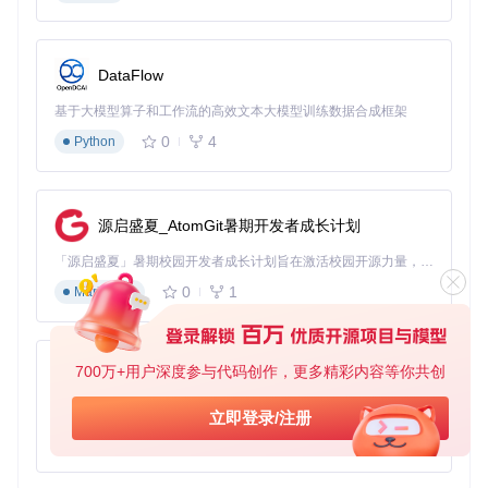
DataFlow
基于大模型算子和工作流的高效文本大模型训练数据合成框架
0
4
Python
源启盛夏_AtomGit暑期开发者成长计划
「源启盛夏」暑期校园开发者成长计划旨在激活校园开源力量，通过积分激励、认证扶持、资源倾斜等形式，引导高校组织和开发者完成「入驻 — 建项目 — 做贡献 — 获认证 — 得资源」的完整闭环。无论你是想带领社团入驻平台的组织者，还是希望用代码贡献证明自己的开发者，都能在这里找到属于你的成长路径。
0
1
Markdown
700万+用户深度参与代码创作，更多精彩内容等你共创
py-xiaozhi
基于Python的Xiaozhi AI，适用于想要完整Xiaozhi体验而无需拥有专用硬件的用户。
立即登录/注册
0
1
Python