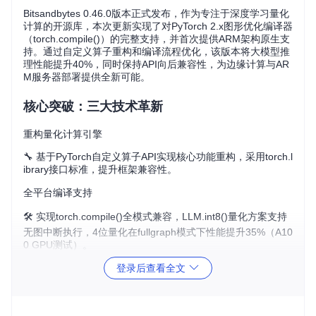
Bitsandbytes 0.46.0版本正式发布，作为专注于深度学习量化
计算的开源库，本次更新实现了对PyTorch 2.x图形优化编译器
（torch.compile()）的完整支持，并首次提供ARM架构原生支
持。通过自定义算子重构和编译流程优化，该版本将大模型推
理性能提升40%，同时保持API向后兼容性，为边缘计算与AR
M服务器部署提供全新可能。
核心突破：三大技术革新
重构量化计算引擎
🔧 基于PyTorch自定义算子API实现核心功能重构，采用torch.l
ibrary接口标准，提升框架兼容性。
全平台编译支持
🛠️ 实现torch.compile()全模式兼容，LLM.int8()量化方案支持
无图中断执行，4位量化在fullgraph模式下性能提升35%（A10
0 GPU测试）。
登录后查看全文
ARM架构原生适配
📊 提供Linux aarch64架构CUDA wheel包，支持Turing及更新
GPU架构（sm75-sm100），通过原生CI构建提升部署可靠