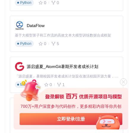
# 推理加速40%（A100测试）
0
0
Python
场景2：ARM服务器部署
# ARM架构安装
DataFlow
pip install bitsandbytes --no-cache-dir

基于大模型算子和工作流的高效文本大模型训练数据合成框架
# 验证安装
0
5
Python
废弃API迁移指南
废弃API
替代方案
源启盛夏_AtomGit暑期开发者成长计划
bnb.autograd.get_inverse_tran
bnb.functional.transfor
sform_indices()
m_indices()
「源启盛夏」暑期校园开发者成长计划旨在激活校园开源力量，通过积分激励、认证扶持、资源倾斜等形式，引导高校组织和开发者完成「入驻 — 建项目 — 做贡献 — 获认证 — 得资源」的完整闭环。无论你是想带领社团入驻平台的组织者，还是希望用代码贡献证明自己的开发者，都能在这里找到属于你的成长路径。
bnb.functional.create_quantile
bnb.quantile.Quantile
0
1
Markdown
_map()
Map()
bnb.functional.get_row_absma
bnb.optim.get_absma
x()
x()
700万+用户深度参与代码创作，更多精彩内容等你共创
py-xiaozhi
未来展望：边缘智能新范式
基于Python的Xiaozhi AI，适用于想要完整Xiaozhi体验而无需拥有专用硬件的用户。
立即登录/注册
Bitsandbytes 0.46.0版本通过架构重构与编译优化，为大模型
0
1
Python
在边缘设备与ARM服务器的部署铺平道路。下一阶段将重点推