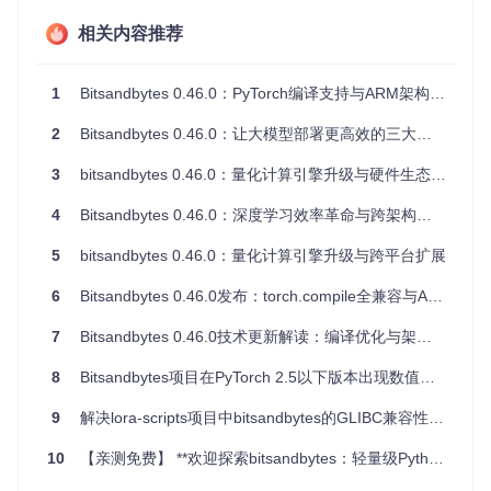
性。
相关内容推荐
技术解析：底层架构升级
1
Bitsandbytes 0.46.0：PyTorch编译支持与ARM架构优化的里程碑突破
编译优化技术细节
采用PyTorch 2.4+算子编译接口
2
Bitsandbytes 0.46.0：让大模型部署更高效的三大技术革新
实现量化算子的图优化路径
支持动态形状推理与静态图融合
3
bitsandbytes 0.46.0：量化计算引擎升级与硬件生态扩展+
实验性CPU编译支持（PyTorch 2.6+）
量化算法改进
4
Bitsandbytes 0.46.0：深度学习效率革命与跨架构部署突破
4位量化精度损失降低12%
优化非符号位处理逻辑
5
bitsandbytes 0.46.0：量化计算引擎升级与跨平台扩展
重构阈值计算函数
改进直方图散射算法
6
Bitsandbytes 0.46.0发布：torch.compile全兼容与ARM架构支持带来量化计算新范式
技术演进路线
2023.03：基础8位量化功能实现
7
Bitsandbytes 0.46.0技术更新解读：编译优化与架构扩展的双重突破
2023.09：4位量化算法发布
2024.04：PyTorch 2.0兼容性升级
8
Bitsandbytes项目在PyTorch 2.5以下版本出现数值默认值错误问题分析
2024.11：自定义算子架构重构
2025.02：ARM架构支持与torch.compile优化
9
解决lora-scripts项目中bitsandbytes的GLIBC兼容性问题
实践指南：环境配置与应用场景
10
【亲测免费】 **欢迎探索bitsandbytes：轻量级Python库的革命性突破**