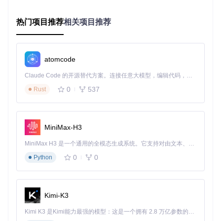
环境适配指南
环境配置
最低要求
推荐配置
热门项目推荐
相关项目推荐
Python
3.9
3.11
PyTorch
2.4.0
2.6.0+
CUDA
11.7
12.6+
atomcode
架构支持
x86-64
x86-64/aarch64
Claude Code 的开源替代方案。连接任意大模型，编辑代码，运行命令，自动验证 — 全自动执行。用 Rust 构建，极致性能。 ｜ An open-source alternative to Claude Code. Connect any LLM, edit code, run commands, and verify changes — autonomously. Built in Rust for speed. Get Started
快速上手场景
0
537
Rust
场景1：LLM推理性能优化
import
from
 bitsandbytes 
import
 quantization

MiniMax-H3
# 加载量化模型
model = quantization.quantize_model(

MiniMax H3 是一个通用的全模态生成系统。它支持对由文本、图像、视频和音频组成的多模态上下文进行统一理解，并能生成分辨率高达 2K、时长可达 15 秒的带原生立体声音频的视频。得益于面向任务泛化的系统设计，H3 在预训练阶段就已具备广泛的多模态上下文理解与生成能力，能够出色地执行复杂的多模态指令。
    model, 

0
0
Python
    load_in_4bit=
True
,

    device_map=
"auto"
)

Kimi-K3
# 编译优化
compiled_model = torch.
compile
(model)

Kimi K3 是Kimi能力最强的模型：这是一个拥有 2.8 万亿参数的混合专家（MoE）模型，具备原生视觉理解能力，并支持 100 万 token 的上下文窗口。