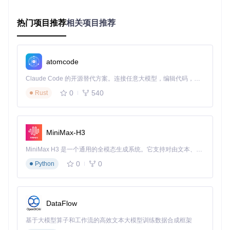
场景一：电商主图优化
目标
：保持商品细节清晰度的同时，将主图加载速度提升40%
热门项目推荐
相关项目推荐
操作
：
批量导入商品图库（支持JPEG/PNG格式）
启用"电商模式"（自动保留色彩准确性）
atomcode
设置目标压缩率（建议70-85%视觉无损区间）
验证
：通
过内置对比视图检查优化前后细节差异，使用Lighthouse
Claude Code 的开源替代方案。连接任意大模型，编辑代码，运行命令，自动验证 — 全自动执行。用 Rust 构建，极致性能。 ｜ An open-source alternative to Claude Code. Connect any LLM, edit code, run commands, and verify changes — autonomously. Built in Rust for speed. Get Started
测试加载性能
0
540
Rust
场景二：移动端适配优化
目标
：在不同设备上保持一致视觉体验，减少50%移动流量消
耗
操作
：
MiniMax-H3
上传原始图片（建议2倍分辨率）
配置响应式参数（设置3种尺寸规格）
MiniMax H3 是一个通用的全模态生成系统。它支持对由文本、图像、视频和音频组成的多模态上下文进行统一理解，并能生成分辨率高达 2K、时长可达 15 秒的带原生立体声音频的视频。得益于面向任务泛化的系统设计，H3 在预训练阶段就已具备广泛的多模态上下文理解与生成能力，能够出色地执行复杂的多模态指令。
启用渐进式加载选项
验证
：使用设备模拟器测试不同分辨
0
0
Python
率下的加载表现，检查流量监控数据
场景三：印刷素材处理
目标
：在保持300dpi印刷质量的同时，优化存储和传输效率
DataFlow
操作
：
基于大模型算子和工作流的高效文本大模型训练数据合成框架
导入CMYK模式图片