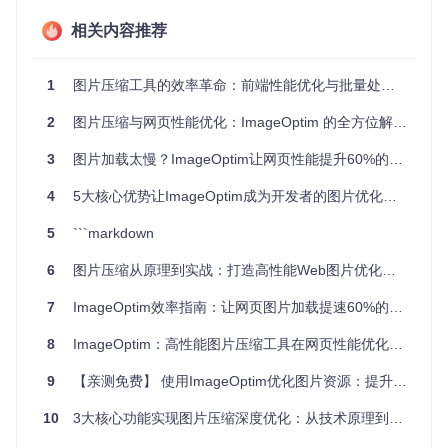
相关内容推荐
元数据剥离
：移除EXIF、GPS等非视觉数据（平均减少5-
15%体积）
像素级优化
：通过色彩空间转换、冗余像素合并实现无损
1
图片压缩工具的效率革命：前端性能优化与批量处理方案
压缩
格式智能转换
：自动将适合WebP/AVIF格式的图片进行格
2
图片压缩与网页性能优化：ImageOptim 的全方位解决方案
式转换（需手动开启）
3
图片加载太慢？ImageOptim让网页性能提升60%的实战方案
传统压缩vs智能压缩的3大差异
：
4
5大核心优势让ImageOptim成为开发者的图片优化利器
对比维
传统压缩工具
ImageOptim智能压缩
度
5
```markdown
算法数
单一算法
12种专业算法动态匹配
量
6
图片压缩从原理到实战：打造高性能Web图片优化方案
决策方
基于图片特征的自适应
7
ImageOptim效率指南：让网页图片加载提速60%的实战心法
固定参数
式
调整
8
ImageOptim：高性能图片压缩工具在网页性能优化中的技术实践与应用
质量控
压缩率与画质难以
视觉无损前提下最大化
制
平衡
压缩
9
【亲测免费】 使用ImageOptim优化图片资源：提升性能，节省存储空间
📊 场景化解决方案：三大核心应用场景
10
3大核心功能实现图片压缩深度优化：从技术原理到性能提升实践