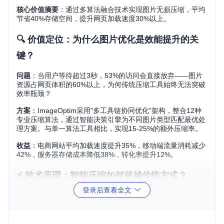
核心价值摘要
：通过多算法融合技术实现图片无损压缩，平均
节省40%存储空间，提升网页加载速度30%以上。
🔍 价值定位：为什么图片优化是效能提升的关
键？
问题
：当用户等待超过3秒，53%的访问会直接放弃——图片
资源占网页体积的60%以上，为何传统压缩工具始终无法突破
效率瓶颈？
方案
：ImageOptim采用"多工具链协同优化"架构，整合12种
专业压缩算法，通过智能决策引擎为不同图片类型匹配最优处
理方案。与单一算法工具相比，实现15-25%的额外压缩率。
收益
：电商网站平均加载速度提升35%，移动端流量消耗减少
42%，服务器存储成本降低38%，转化率提升12%。
⚡️ 技术原理：智能压缩如何超越传统方式？
登录后查看全文
问题
：同样是压缩图片，为什么ImageOptim能在保持画质的
同时实现更高压缩比？
方案
：其核心在于"三层优化机制"：