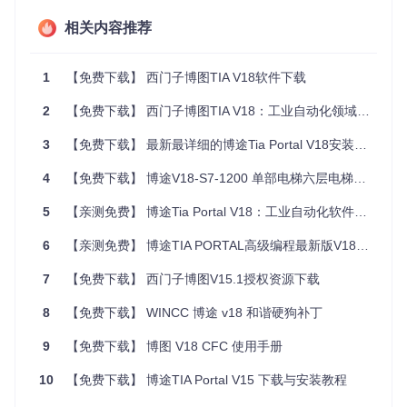
8的最低系统配置要求，包括操作系统版本、内存大小及硬
相关内容推荐
盘空间等。
下载与安装
：
1
【免费下载】 西门子博图TIA V18软件下载
从本仓库下载资源后，请首先确保已阅读并理解本说
2
【免费下载】 西门子博图TIA V18：工业自动化领域的利器
明。
按照软件提供的安装指引进行安装。注意，避免安装过
3
【免费下载】 最新最详细的博途Tia Portal V18安装包下载 附图文教程
程中断可能导致的不完整安装问题。
4
【免费下载】 博途V18-S7-1200 单部电梯六层电梯程序：高效、安全的电梯控制解决方案
学习资源
：为了更有效地利用博途V18，推荐访问官方网
站或相关论坛，获取教程、文档和社区支持。
5
【亲测免费】 博途Tia Portal V18：工业自动化软件的全新体验
法律声明
6
【亲测免费】 博途TIA PORTAL高级编程最新版V18 预览资料
7
分享本资源的行为不构成对西门子或其他版权方权益的侵
【免费下载】 西门子博图V15.1授权资源下载
犯，使用者需自行承担法律责任，确保合规使用。
8
【免费下载】 WINCC 博途 v18 和谐硬狗补丁
若因非法使用导致的任何法律纠纷，本仓库及其维护者不承
担任何直接或间接责任。
9
【免费下载】 博图 V18 CFC 使用手册
结语
10
【免费下载】 博途TIA Portal V15 下载与安装教程