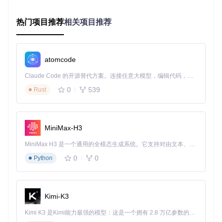
希望通过本资源，更多人能便捷地接触到先进的工业自动化技
术，促进学习与创新。再次强调，合理、合法使用软件，支持
正版，共同营造良好的技术学习与交流环境。如果您在学习过
热门项目推荐
相关项目推荐
程中有任何心得或遇到问题，欢迎在相关技术社区分享与求
助。祝您学习顺利！
atomcode
请注意，以上内容为示例说明，实际使用软件时应严格遵守版
权法律和官方政策。
Claude Code 的开源替代方案。连接任意大模型，编辑代码，运行命令，自动验证 — 全自动执行。用 Rust 构建，极致性能。 ｜ An open-source alternative to Claude Code. Connect any LLM, edit code, run commands, and verify changes — autonomously. Built in Rust for speed. Get Started
0
539
Rust
西门子编程软件博途授权软件V18
下载源代码
欢迎使用西门子编程软件——博途（TIA Portal）V18版本。本仓库提供的资源旨在支持教育和研究目的，为自动化技术的学习者和爱好者提供强大的编程工具。博途软件是西门子公司推出的一体化工程平台，它集成了PLC编程、HMI设计与驱动控制等多种功能，适用于各种规模的工业项目。
MiniMax-H3
项目地址：
https://gitcode.com/open-source-
MiniMax H3 是一个通用的全模态生成系统。它支持对由文本、图像、视频和音频组成的多模态上下文进行统一理解，并能生成分辨率高达 2K、时长可达 15 秒的带原生立体声音频的视频。得益于面向任务泛化的系统设计，H3 在预训练阶段就已具备广泛的多模态上下文理解与生成能力，能够出色地执行复杂的多模态指令。
toolkit/344c1
0
0
Python
Kimi-K3
Kimi K3 是Kimi能力最强的模型：这是一个拥有 2.8 万亿参数的混合专家（MoE）模型，具备原生视觉理解能力，并支持 100 万 token 的上下文窗口。