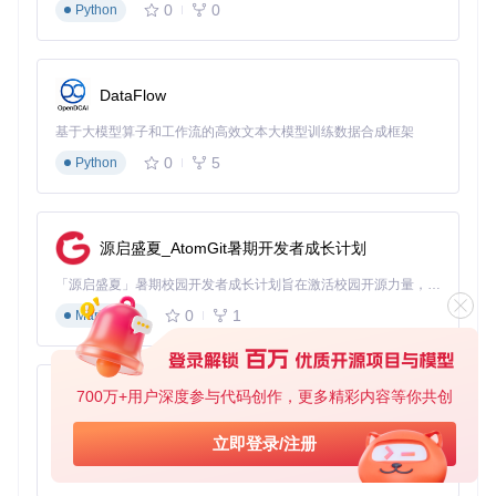
0
0
Python
DataFlow
基于大模型算子和工作流的高效文本大模型训练数据合成框架
0
5
Python
源启盛夏_AtomGit暑期开发者成长计划
「源启盛夏」暑期校园开发者成长计划旨在激活校园开源力量，通过积分激励、认证扶持、资源倾斜等形式，引导高校组织和开发者完成「入驻 — 建项目 — 做贡献 — 获认证 — 得资源」的完整闭环。无论你是想带领社团入驻平台的组织者，还是希望用代码贡献证明自己的开发者，都能在这里找到属于你的成长路径。
0
1
Markdown
700万+用户深度参与代码创作，更多精彩内容等你共创
py-xiaozhi
基于Python的Xiaozhi AI，适用于想要完整Xiaozhi体验而无需拥有专用硬件的用户。
立即登录/注册
0
1
Python