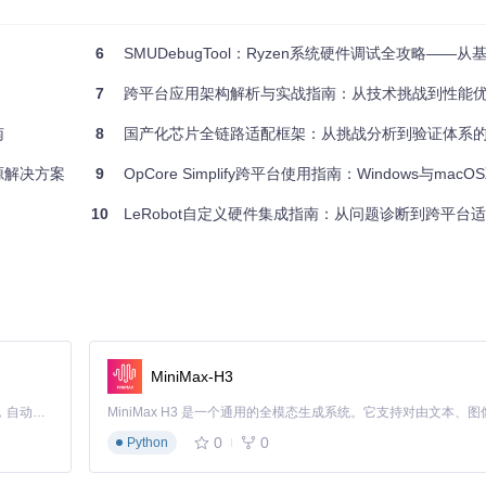
6
SMUDebugTool：Ryzen系统硬件调试全攻略——从基础
8-12%）
7
跨平台应用架构解析与实战指南：从技术挑战到性能
南
8
国产化芯片全链路适配框架：从挑战分析到验证体系
开源解决方案
9
OpCore Simplify跨平台使用指南：Windows与macO
10
LeRobot自定义硬件集成指南：从问题诊断到跨平台
MiniMax-H3
Claude Code 的开源替代方案。连接任意大模型，编辑代码，运行命令，自动验证 — 全自动执行。用 Rust 构建，极致性能。 ｜ An open-source alternative to Claude Code. Connect any LLM, edit code, run commands, and verify changes — autonomously. Built in Rust for speed. Get Started
en Embedded处理器
0
0
Python