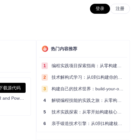
登录
注册
热门内容推荐
1
编程实践项目探索指南：从零构建技术能力体系
2
技术解构式学习：从0到1构建你的编程知识体系
下载源代码
3
构建自己的技术世界：build-your-own-x项目的实践探索指南
A dedicated tool to help write/read various parameters of Ryzen-based systems, such as manual overclock, SMU, PCI, CPUID, MSR and Power Table.
4
解锁编程技能的实践之旅：从零构建你的技术世界
5
技术实践探索：从零开始构建核心系统的实践指南
6
亲手锻造技术引擎：从0到1构建核心系统的实践指南