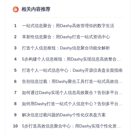
相关内容推荐
Dashy的RSS新闻聚合功能不仅仅是简单的内容收集，它带来
了五大核心优势，彻底改变你的信息获取方式：
1
一站式信息聚合：用Dashy高效管理你的数字生活
1. 一站式信息访问
无需再记住多个网站地址或安装多个应用，所有你关注的内容
2
革新性信息聚合：用Dashy打造一站式资讯中心
都集中在一个界面，减少切换成本。
3
打造个人信息枢纽：Dashy信息聚合功能全解析
2. 高度个性化定制
4
5步构建个人信息枢纽：用Dashy实现信息高效整合与智能管理
根据你的兴趣和需求，自由选择订阅源，打造完全符合个人偏
好的资讯流。
5
打造个人一站式信息中心：Dashy开源仪表盘全面指南
3. 隐私保护模式
6
告别信息过载：用Dashy聚合工具打造一站式高效信息管理中心
支持本地解析RSS内容，无需依赖第三方服务，确保你的阅读
习惯和兴趣不被追踪。
7
如何通过Dashy实现个人信息高效聚合？告别多平台切换的5个实用技巧
4. 美观直观的展示
8
如何用Dashy打造一站式个人信息中心？告别多平台切换的烦恼
自动提取文章标题、摘要和图片，以清晰易读的方式呈现，提
9
解决信息过载问题的Dashy个性化仪表盘方案
升阅读体验。
5. 灵活的分类管理
10
5步打造高效信息聚合中心：用Dashy实现个性化资讯流管理