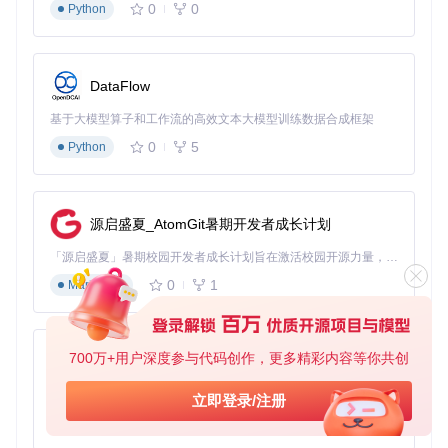
数
显示文章数量，默认
需要控制
0
0
否
limit
Python
字
10篇
信息量时
字
排序方式：
pubDat
特定排序
orderB
符
否
y
e
、
author
或
title
需求
串
DataFlow
字
排序方向：
desc
需要按时
orderD
基于大模型算子和工作流的高效文本大模型训练数据合成框架
符
否
（降序）或
asc
（升
间正序浏
irecti
0
5
on
Python
串
序）
览时
布
注重隐私
parseL
尔
否
是否本地解析RSS
ocally
保护时
值
源启盛夏_AtomGit暑期开发者成长计划
多视图切换
「源启盛夏」暑期校园开发者成长计划旨在激活校园开源力量，通过积分激励、认证扶持、资源倾斜等形式，引导高校组织和开发者完成「入驻 — 建项目 — 做贡献 — 获认证 — 得资源」的完整闭环。无论你是想带领社团入驻平台的组织者，还是希望用代码贡献证明自己的开发者，都能在这里找到属于你的成长路径。
支持多种展示模式，适应不同使用场景：
0
1
Markdown
标准视图：完整展示文章标题、摘要和图片
紧凑视图：仅显示标题和发布时间，适合信息密集浏览
极简视图：只展示标题，适合快速扫描
700万+用户深度参与代码创作，更多精彩内容等你共创
py-xiaozhi
实践指南：五步打造个人资讯中心 🚀
基于Python的Xiaozhi AI，适用于想要完整Xiaozhi体验而无需拥有专用硬件的用户。
立即登录/注册
0
1
Python
现在，让我们通过五个简单步骤，在Dashy中配置你的专属资