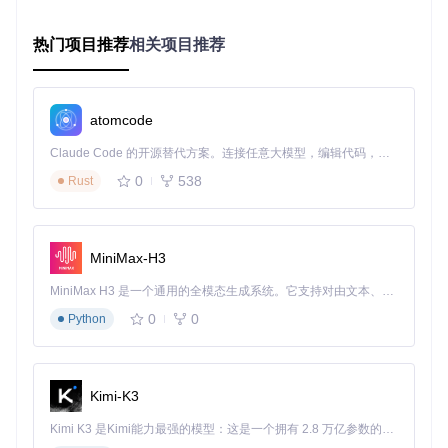
可以根据内容类型创建多个资讯区块，实现信息的有序组织和
快速筛选。
热门项目推荐
相关项目推荐
功能解析：让信息聚合更智能 🧠
Dashy的RSS聚合功能不仅仅是简单地显示文章列表，它还提
atomcode
供了一系列智能特性，让信息获取更加高效：
智能内容处理
Claude Code 的开源替代方案。连接任意大模型，编辑代码，运行命令，自动验证 — 全自动执行。用 Rust 构建，极致性能。 ｜ An open-source alternative to Claude Code. Connect any LLM, edit code, run commands, and verify changes — autonomously. Built in Rust for speed. Get Started
自动提取文章核心信息：标题、发布时间、作者和摘要
0
538
Rust
智能识别并显示文章配图，优化图片尺寸以适应界面
支持日期本地化显示，根据你的时区自动转换时间格式
个性化配置选项
MiniMax-H3
通过简单的配置，你可以完全掌控资讯的呈现方式：
MiniMax H3 是一个通用的全模态生成系统。它支持对由文本、图像、视频和音频组成的多模态上下文进行统一理解，并能生成分辨率高达 2K、时长可达 15 秒的带原生立体声音频的视频。得益于面向任务泛化的系统设计，H3 在预训练阶段就已具备广泛的多模态上下文理解与生成能力，能够出色地执行复杂的多模态指令。
是
类
否
0
0
Python
参数名
描述
适用场景
型
必
填
字
Kimi-K3
符
是
RSS源的URL地址
所有场景
rssUrl
串
Kimi K3 是Kimi能力最强的模型：这是一个拥有 2.8 万亿参数的混合专家（MoE）模型，具备原生视觉理解能力，并支持 100 万 token 的上下文窗口。