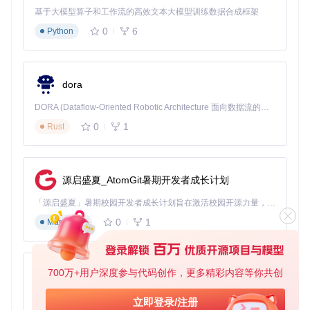
基于大模型算子和工作流的高效文本大模型训练数据合成框架
0
6
Python
dora
DORA (Dataflow-Oriented Robotic Architecture 面向数据流的机器人架构) 是为 AI 与具身智能机器人打造的高性能开发框架，以数据流范式重构开发逻辑，原生支持分布式部署与端边云协同 —— 无需复杂适配，即可实现一体端到端具身大小脑、VLA等模型部署，无缝衔接感知、推理、控制全链路，让 AI 能力与机器人动作深度融合。 依托 Rust 内核与零拷贝通信技术，它将具身大小脑、VLA等模型推理、多模态数据融合延迟压缩至微秒级，同时兼容 ROS2 生态与国产 AI 芯片，彻底降低具身智能机器人的开发门槛，让分布式部署下的 AI 赋能创新更高效、更灵活。
0
1
Rust
源启盛夏_AtomGit暑期开发者成长计划
「源启盛夏」暑期校园开发者成长计划旨在激活校园开源力量，通过积分激励、认证扶持、资源倾斜等形式，引导高校组织和开发者完成「入驻 — 建项目 — 做贡献 — 获认证 — 得资源」的完整闭环。无论你是想带领社团入驻平台的组织者，还是希望用代码贡献证明自己的开发者，都能在这里找到属于你的成长路径。
0
1
Markdown
700万+用户深度参与代码创作，更多精彩内容等你共创
py-xiaozhi
基于Python的Xiaozhi AI，适用于想要完整Xiaozhi体验而无需拥有专用硬件的用户。
立即登录/注册