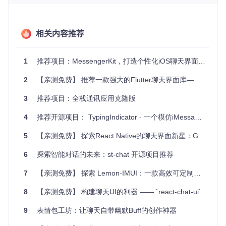
项目特点
相关内容推荐
支持不同尺寸的消息气泡，适应各种消息类型。
复制和粘贴文本，保存图像消息功能。
自动调整输入框大小以适应输入内容。
1
推荐项目：MessengerKit，打造个性化iOS聊天界面的一站式解决方案
下拉手势可隐藏键盘，提升用户体验。
精心设计的动画效果，如键盘的平滑切换和消息发送的动
2
【亲测免费】 推荐一款强大的Flutter聊天界面库——Flutter Chat UI
画。
配备发送和接收声音效果，增强交互体验。
3
推荐项目：全栈通讯应用克隆版
提供多种气泡样式和时间戳策略选择，满足个性化需求。
4
推荐开源项目： TypingIndicator - 一个模仿iMessage输入提示气泡的库
通过源代码导入项目，只需将
JSMessagesTableViewContro
ller/
文件夹添加到你的工程，并根据提供的API实现
JSMess
5
【亲测免费】 探索React Native的聊天界面新星：Gifted Chat
agesViewDelegate
和
JSMessagesViewDataSource
协议，
就可以轻松创建出一个类似iMessage的应用界面。
6
探索智能对话的未来：st-chat 开源项目推荐
总结，ChatMessageTableViewController凭借其直观的API、
7
【亲测免费】 探索 Lemon-IMUI：一款高效可定制的移动端界面组件库
良好的可定制性以及流畅的用户体验，无疑是一款值得推荐的
开源项目。如果你正在寻找一个强大而灵活的iOS聊天界面解
8
【亲测免费】 构建聊天UI的利器 —— `react-chat-ui`
决方案，那么这款开源框架绝对不容错过。现在就加入，让你
的应用也拥有媲美原生iMessage的聊天体验吧！
9
表情包工坊：让聊天自带幽默Buff的创作神器