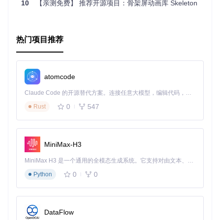
10
【亲测免费】 推荐开源项目：骨架屏动画库 Skeleton
热门项目推荐
atomcode
Claude Code 的开源替代方案。连接任意大模型，编辑代码，运行命令，自动验证 — 全自动执行。用 Rust 构建，极致性能。 ｜ An open-source alternative to Claude Code. Connect any LLM, edit code, run commands, and verify changes — autonomously. Built in Rust for speed. Get Started
0
547
Rust
MiniMax-H3
MiniMax H3 是一个通用的全模态生成系统。它支持对由文本、图像、视频和音频组成的多模态上下文进行统一理解，并能生成分辨率高达 2K、时长可达 15 秒的带原生立体声音频的视频。得益于面向任务泛化的系统设计，H3 在预训练阶段就已具备广泛的多模态上下文理解与生成能力，能够出色地执行复杂的多模态指令。
0
0
Python
DataFlow