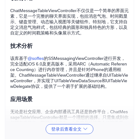
ChatMessageTableViewController不仅仅是一个简单的界面元
素，它是一个完整的聊天界面实现，包括消息气泡、时间戳显
示、键盘管理、动态输入视图等关键组件。特别地，它支持自
定义消息气泡样式，包括经典的圆形和独具特色的方形，以及
自定义的时间戳策略和头像展示方式。
技术分析
该库基于
@soffes
的SSMessagingViewController进行开发，
完全适配iOS 6.0及更高版本，采用ARC（Automatic Referen
ce Counting）进行内存管理，并且是针对iPhone的通用框
架。ChatMessageTableViewController通过继承自UITableVie
wController，并实现了UITableViewDataSource和UITableVie
wDelegate协议，提供了一个易于扩展的基础结构。
应用场景
无论是社交应用、企业内部通讯工具还是协作平台，ChatMes
sageTableViewController都是一个理想的选择。只需集成到你
的现有项目中，即可快速拥有一个美观且功能齐全的聊天界
面。同时，对于那些希望在移动应用中增添私人消息功能的产
登录后查看全文
品来说，这是一个非常实用的解决方案。