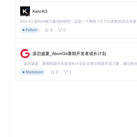
Kimi-K3
cd
 Video-Downloader

0
0
Python
启动应用程序
源启盛夏_AtomGit暑期开发者成长计划
进阶操作技巧
自定义下载路径
：通过配置面板设置默认保存目录，支持按平
批量任务管理
：在URL输入框中每行输入一个视频链接，点击
0
1
Markdown
清晰度选择
：在配置面板中可预设默认清晰度，工具将优先下
优化下载体验的专家技巧
技术原理简析
工具采用HTTP Range请求实现视频分段下载，将大文件分
数，突破部分平台的反爬机制。核心处理流程包括：URL解析→
格式兼容性对比
视频平台
支持格式
最高分辨率
特殊处理