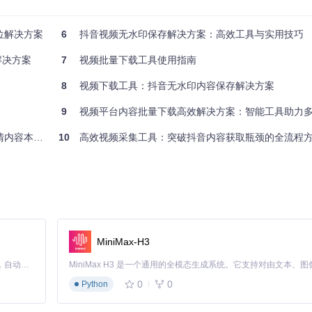
方位解决方案
6
抖音视频无水印保存解决方案：高效工具与实用技巧
机构使用该工具批量获取行业相关视频内容，素材整理效率提升40%，内
解决方案
7
视频批量下载工具使用指南
8
视频下载工具：抖音无水印内容保存解决方案
司通过该工具建立了完整的培训视频库，新员工入职培训时间缩短30%。
9
视频平台内容批量下载高效解决方案：智能工具助力多平台资
容本地化方案
10
高效视频采集工具：突破抖音内容获取瓶颈的全流程
MiniMax-H3
Claude Code 的开源替代方案。连接任意大模型，编辑代码，运行命令，自动验证 — 全自动执行。用 Rust 构建，极致性能。 ｜ An open-source alternative to Claude Code. Connect any LLM, edit code, run commands, and verify changes — autonomously. Built in Rust for speed. Get Started
0
0
Python