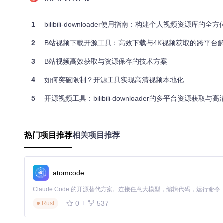
自媒体素材管理
1
bilibili-downloader使用指南：构建个人视频资源库的全
短视频创作者通过工具收集平台素材，建立分类素材库。某MCN
25%。
2
B站视频下载开源工具：高效下载与4K视频获取的跨平台
企业培训资料归档
3
B站视频高效获取与资源保存的技术方案
企业HR部门可下载外部培训视频，整合内部培训系统。某科技公
4
如何突破限制？开源工具实现高清视频本地化
配置运行环境的操作指南
5
开源视频工具：bilibili-downloader的多平台资源获取与高清内
基础环境配置
安装Python 2.7环境
热门项目推荐
相关项目推荐
sudo
atomcode
克隆项目代码
git 
clone
0
537
Rust
安装依赖包