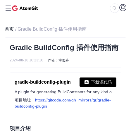
首页
/ Gradle BuildConfig 插件使用指南
Gradle BuildConfig 插件使用指南
2024-08-18 10:23:10
作者：幸俭卉
gradle-buildconfig-plugin
下载源代码
A plugin for generating BuildConstants for any kind of Gradle projects: Java, Kotlin, Groovy, etc. Designed for KTS scripts.
项目地址：
https://gitcode.com/gh_mirrors/gr/gradle-
buildconfig-plugin
项目介绍