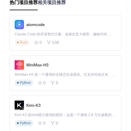
最佳实践
热门项目推荐
相关项目推荐
动态配置字段
：可以根据项目的需求动态配置
BuildConf
ig
字段，例如从
gradle.properties
文件中读取版本
号。
atomcode
文档注释
：为生成的类添加文档注释，以便其他开发者了
解这些常量的用途。
Claude Code 的开源替代方案。连接任意大模型，编辑代码，运行命令，自动验证 — 全自动执行。用 Rust 构建，极致性能。 ｜ An open-source alternative to Claude Code. Connect any LLM, edit code, run commands, and verify changes — autonomously. Built in Rust for speed. Get Started
多模块项目
：在多模块项目中，可以在每个模块中配置不
0
538
同的
Rust
BuildConfig
类，以满足不同模块的需求。
典型生态项目
MiniMax-H3
Gradle BuildConfig 插件可以与其他 Gradle 插件和工具集
成，例如：
MiniMax H3 是一个通用的全模态生成系统。它支持对由文本、图像、视频和音频组成的多模态上下文进行统一理解，并能生成分辨率高达 2K、时长可达 15 秒的带原生立体声音频的视频。得益于面向任务泛化的系统设计，H3 在预训练阶段就已具备广泛的多模态上下文理解与生成能力，能够出色地执行复杂的多模态指令。
Android 插件
：与 Android Gradle 插件结合使用，生成
0
0
Python
适用于 Android 项目的
BuildConfig
类。
Kotlin 插件
：支持 Kotlin 项目的
BuildConfig
类生成，
并提供 Kotlin 风格的常量定义。
Kimi-K3
版本管理工具
：与版本管理工具（如 Git）集成，动态获取
项目的版本号。
Kimi K3 是Kimi能力最强的模型：这是一个拥有 2.8 万亿参数的混合专家（MoE）模型，具备原生视觉理解能力，并支持 100 万 token 的上下文窗口。
通过这些集成，可以进一步提升项目的构建效率和开发体验。
0
0
Python