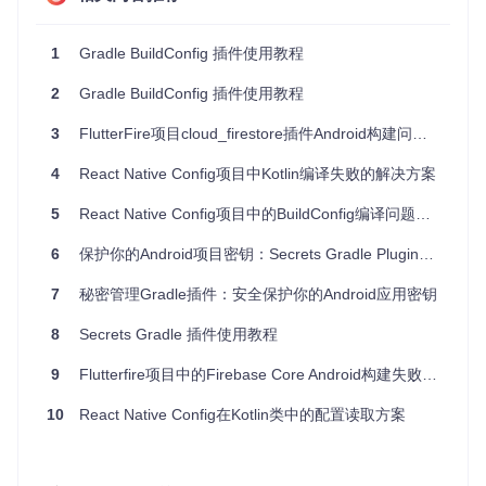
buildConfig {

    buildConfigField(
"String"
, 
"APP_NAME"
, 
"\"example-kts
    buildConfigField(
1
Gradle BuildConfig 插件使用教程
"String"
, 
"APP_VERSION"
, 
"\"0.0.1\""
)
    useKotlinOutput {

        topLevelConstants = 
true
2
Gradle BuildConfig 插件使用教程
    }

3
FlutterFire项目cloud_firestore插件Android构建问题解析
使用生成的类
4
React Native Config项目中Kotlin编译失败的解决方案
在代码中引用生成的
BuildConfig
类：
5
React Native Config项目中的BuildConfig编译问题分析与解决方案
val
6
保护你的Android项目密钥：Secrets Gradle Plugin推荐
val
7
秘密管理Gradle插件：安全保护你的Android应用密钥
应用案例和最佳实践
8
Secrets Gradle 插件使用教程
应用案例
9
Flutterfire项目中的Firebase Core Android构建失败问题解析
假设你正在开发一个 Android 应用，并且希望在应用中显示应
10
React Native Config在Kotlin类中的配置读取方案
用名称和版本号。通过使用 Gradle BuildConfig 插件，你可以
在构建过程中生成包含这些信息的
BuildConfig
类，并在代
码中方便地引用这些常量。