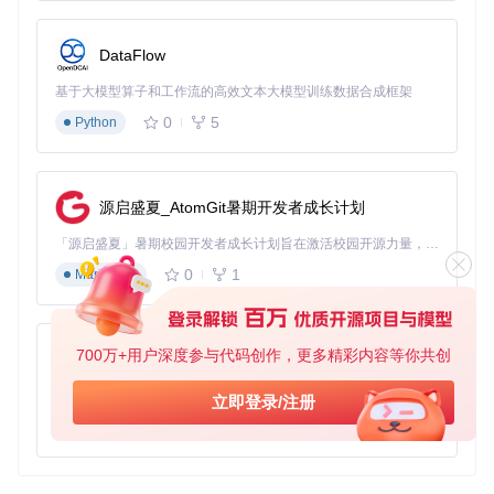
gradle-buildconfig-plugin
下载源代码
DataFlow
A plugin for generating BuildConstants for any kind of Gradle projects: Java, Kotlin, Groovy, etc. Designed for KTS scripts.
基于大模型算子和工作流的高效文本大模型训练数据合成框架
项目地址：
https://gitcode.com/gh_mirrors/gr/gradle-
0
5
Python
buildconfig-plugin
源启盛夏_AtomGit暑期开发者成长计划
「源启盛夏」暑期校园开发者成长计划旨在激活校园开源力量，通过积分激励、认证扶持、资源倾斜等形式，引导高校组织和开发者完成「入驻 — 建项目 — 做贡献 — 获认证 — 得资源」的完整闭环。无论你是想带领社团入驻平台的组织者，还是希望用代码贡献证明自己的开发者，都能在这里找到属于你的成长路径。
0
1
Markdown
700万+用户深度参与代码创作，更多精彩内容等你共创
py-xiaozhi
基于Python的Xiaozhi AI，适用于想要完整Xiaozhi体验而无需拥有专用硬件的用户。
立即登录/注册
0
1
Python