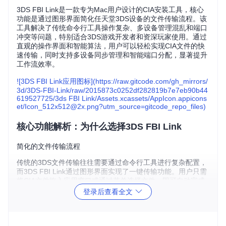
3DS FBI Link是一款专为Mac用户设计的CIA安装工具，核心
功能是通过图形界面简化任天堂3DS设备的文件传输流程。该
工具解决了传统命令行工具操作复杂、多设备管理混乱和端口
冲突等问题，特别适合3DS游戏开发者和资深玩家使用。通过
直观的操作界面和智能算法，用户可以轻松实现CIA文件的快
速传输，同时支持多设备同步管理和智能端口分配，显著提升
工作流效率。
![3DS FBI Link应用图标](https://raw.gitcode.com/gh_mirrors/
3d/3DS-FBI-Link/raw/2015873c0252df282819b7e7eb90b44
619527725/3ds FBI Link/Assets.xcassets/AppIcon.appicons
et/Icon_512x512@2x.png?utm_source=gitcode_repo_files)
核心功能解析：为什么选择3DS FBI Link
简化的文件传输流程
传统的3DS文件传输往往需要通过命令行工具进行复杂配置，
而3DS FBI Link通过图形界面实现了一键传输功能。用户只需
将CIA文件拖入应用窗口或通过菜单选择文件，即可自动完成
传输过程。这一功能基于VKMFileManager.swift模块实现，该
登录后查看全文
模块负责文件路径解析和传输队列管理，确保即使是没有技术
背景的用户也能在短时间内掌握使用方法。
多设备管理系统