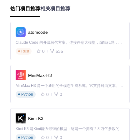
热门项目推荐
相关项目推荐
对于需要同时测试多台3DS设备的开发者来说，3DS FBI Link
提供了便捷的多设备管理功能。通过VKMConsoleManager.s
wift模块，用户可以实时监控每台设备的连接状态和传输进
度，轻松切换不同设备进行文件传输。这一功能大大提高了多
机测试场景下的工作效率，减少了设备切换的时间成本。
atomcode
智能端口分配机制
Claude Code 的开源替代方案。连接任意大模型，编辑代码，运行命令，自动验证 — 全自动执行。用 Rust 构建，极致性能。 ｜ An open-source alternative to Claude Code. Connect any LLM, edit code, run commands, and verify changes — autonomously. Built in Rust for speed. Get Started
0
535
Rust
传统工具常因固定使用8080端口而导致冲突问题，3DS FBI Li
nk则采用智能端口分配技术，自动扫描并占用随机可用端口。
这一机制有效避免了端口冲突，确保文件传输过程的稳定性和
可靠性。
MiniMax-H3
快速上手：3DS FBI Link安装与配置
MiniMax H3 是一个通用的全模态生成系统。它支持对由文本、图像、视频和音频组成的多模态上下文进行统一理解，并能生成分辨率高达 2K、时长可达 15 秒的带原生立体声音频的视频。得益于面向任务泛化的系统设计，H3 在预训练阶段就已具备广泛的多模态上下文理解与生成能力，能够出色地执行复杂的多模态指令。
环境准备
0
0
Python
在开始使用3DS FBI Link之前，需要确保你的Mac设备满足以
下要求：
Kimi-K3
macOS 10.12或更高版本
Xcode开发环境
Kimi K3 是Kimi能力最强的模型：这是一个拥有 2.8 万亿参数的混合专家（MoE）模型，具备原生视觉理解能力，并支持 100 万 token 的上下文窗口。
CocoaPods依赖管理工具
0
0
Python
安装步骤