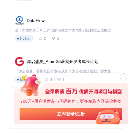
克隆项目仓库到本地：
git 
clone
cd
DataFlow
安装项目依赖：
基于大模型算子和工作流的高效文本大模型训练数据合成框架
0
4
Python
打开Xcode工作区：
源启盛夏_AtomGit暑期开发者成长计划
在Xcode中编译并运行项目，或直接构建应用程序后拖拽
到应用程序文件夹。
「源启盛夏」暑期校园开发者成长计划旨在激活校园开源力量，通过积分激励、认证扶持、资源倾斜等形式，引导高校组织和开发者完成「入驻 — 建项目 — 做贡献 — 获认证 — 得资源」的完整闭环。无论你是想带领社团入驻平台的组织者，还是希望用代码贡献证明自己的开发者，都能在这里找到属于你的成长路径。
3DS设备配置
0
1
Markdown
在3DS上打开FBI应用（FBI是3DS平台上的一款安装器应
用，用于安装CIA格式的应用和游戏）
导航至「Remote Install」→「Receive URLs」
记录3DS显示的IP地址和端口号，用于在3DS FBI Link中
700万+用户深度参与代码创作，更多精彩内容等你共创
py-xiaozhi
建立连接
基于Python的Xiaozhi AI，适用于想要完整Xiaozhi体验而无需拥有专用硬件的用户。
立即登录/注册
高效文件传输：三种操作方式详解
0
1
Python
拖放传输法