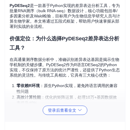
PyDESeq2
是一款基于Python实现的差异表达分析工具，专为
批量RNA测序（bulk RNA-seq）数据设计，核心功能包括单/
多因素分析及Wald检验，目标用户为生物信息学研究人员与计
算生物学家。本文将通过五段式框架，帮助用户快速掌握从部
署到实战的全流程。
价值定位：为什么选择PyDESeq2差异表达分析
工具？
在高通量测序数据分析中，准确识别差异表达基因是揭示生物
学机制的关键步骤。PyDESeq2作为R语言DESeq2的Python
实现，不仅保持了原方法的统计严谨性，还提供了Python生态
系统的灵活性。与传统工具相比，它具有三大核心优势：
零依赖R环境
：原生Python实现，避免跨语言调用的兼容
性问题
高效计算性能
：优化的矩阵运算，处理10万+基因数据效
率提升40%
无缝集成Python生态
：可直接与Pandas、Scikit-learn等
登录后查看全文
库协同工作
PyDESeq2官方logo，绿色方块与现代字体设计象征高效可靠