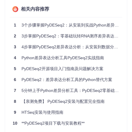
的数据分析能力
相关内容推荐
💡 专家提示：对于需要同时进行机器学习建模的RNA-seq项
目，PyDESeq2的Python原生特性可显著降低工作流复杂度。
1
3个步骤掌握PyDESeq2：从安装到实战Python差异表达分析
场景适配：3分钟了解PyDESeq2适用范围
2
3步掌握PyDESeq2：零基础玩转RNA测序差异表达分析工具
不同的差异表达分析工具有其特定的适用场景。以下对比表帮
3
4步掌握PyDESeq2差异表达分析：从安装到数据分析全指南
助您判断PyDESeq2是否适合您的研究需求：
4
Python差异表达分析工具PyDESeq2实战指南
PyDESe
分析场景
替代方案
关键考量因素
q2适用性
5
PyDESeq2开源项目入门指南及问题解决方案
人类癌症样本
★★★★
样本量>30时
EdgeR
6
PyDESeq2：差异表达分析工具的Python替代方案
vs正常样本
★
统计效能更优
植物胁迫响应
★★★★
支持时间作为
limma-vo
7
5分钟上手Python差异分析工具：PyDESeq2零基础实战指南
时间序列
☆
om
连续变量
8
【亲测免费】 PyDESeq2安装与配置完全指南
单细胞RNA-s
★★☆☆
需先进行拟批
DESeq2
eq数据
☆
(R)
量处理
9
HTSeq安装与使用指南
多因素交互效
★★★★
支持复杂实验
Sleuth
应分析
☆
设计公式
10
**PyDESeq2项目下载与安装教程**
低深度微生物
★★☆☆
对稀疏数据处
metagen