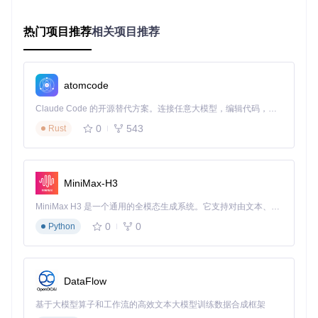
转录组
☆
omeSeq
理能力有限
热门项目推荐
相关项目推荐
3分钟完成适用场景自测
您的RNA-seq数据是否为 bulk 测序？
是否需要分析多因素（如处理+时间）的交互效应？
分析 pipeline 是否以 Python 为主？
atomcode
如果以上问题有2个以上"是"，PyDESeq2将是理想选择。
Claude Code 的开源替代方案。连接任意大模型，编辑代码，运行命令，自动验证 — 全自动执行。用 Rust 构建，极致性能。 ｜ An open-source alternative to Claude Code. Connect any LLM, edit code, run commands, and verify changes — autonomously. Built in Rust for speed. Get Started
💡 专家提示：对于包含批次效应的数据集，建议先用PyDESe
0
543
Rust
q2的preprocessing模块进行协变量校正。
零门槛部署：多环境部署对比（Conda/Pip/Doc
MiniMax-H3
ker三选一）
MiniMax H3 是一个通用的全模态生成系统。它支持对由文本、图像、视频和音频组成的多模态上下文进行统一理解，并能生成分辨率高达 2K、时长可达 15 秒的带原生立体声音频的视频。得益于面向任务泛化的系统设计，H3 在预训练阶段就已具备广泛的多模态上下文理解与生成能力，能够出色地执行复杂的多模态指令。
环境配置检查清单
0
0
Python
在开始部署前，请确认您的系统满足以下条件：
✅ Python 3.9-3.11版本
✅ 至少8GB内存（处理100样本以上建议16GB）
DataFlow
✅ 支持AVX2指令集的CPU（加速矩阵运算）
✅ 网络连接（用于下载依赖包）
基于大模型算子和工作流的高效文本大模型训练数据合成框架
方案一：Conda环境部署（推荐生物信息学用户）