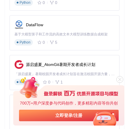
图像即可实现识别。部署在购物车的边缘设备每3秒扫描一次
0
0
Python
货架，实时更新库存数据。
实施效果
：
DataFlow
识别准确率：92.7%（传统方案91.2%）
部署成本：降低80%（省去RFID标签和阅读器）
基于大模型算子和工作流的高效文本大模型训练数据合成框架
新品上线时间：从72小时缩短至5分钟
0
5
Python
盘点效率：提升8倍，单店盘点时间从8小时降至1小时
工业缺陷检测
业务痛点
：汽车制造中，新类型缺陷出现时需要重新标注数据
训练模型，平均响应周期21天，期间可能产生大量不良品。某
源启盛夏_AtomGit暑期开发者成长计划
车企焊接缺陷检测系统每年因延迟识别损失3000万元。
「源启盛夏」暑期校园开发者成长计划旨在激活校园开源力量，通过积分激励、认证扶持、资源倾斜等形式，引导高校组织和开发者完成「入驻 — 建项目 — 做贡献 — 获认证 — 得资源」的完整闭环。无论你是想带领社团入驻平台的组织者，还是希望用代码贡献证明自己的开发者，都能在这里找到属于你的成长路径。
技术适配
：利用OWLv2的单样本学习能力，质检人员只需拍
0
1
Markdown
摄1张缺陷样本，系统15分钟内即可学会识别同类缺陷。
实施效果
：
缺陷检出率：99.1%（传统方案98.3%）
700万+用户深度参与代码创作，更多精彩内容等你共创
py-xiaozhi
误检率：0.27%（传统方案0.85%）
基于Python的Xiaozhi AI，适用于想要完整Xiaozhi体验而无需拥有专用硬件的用户。
新缺陷响应时间：从21天缩短至15分钟
立即登录/注册
年度节省成本：约1800万元
0
1
Python