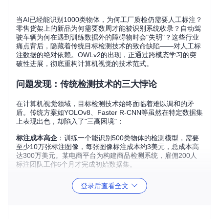
当AI已经能识别1000类物体，为何工厂质检仍需要人工标注？
零售货架上的新品为何需要数周才能被识别系统收录？自动驾
驶车辆为何在遇到训练数据外的障碍物时会"失明"？这些行业
痛点背后，隐藏着传统目标检测技术的致命缺陷——对人工标
注数据的绝对依赖。OWLv2的出现，正通过跨模态学习的突
破性进展，彻底重构计算机视觉的技术范式。
问题发现：传统检测技术的三大悖论
在计算机视觉领域，目标检测技术始终面临着难以调和的矛
盾。传统方案如YOLOv8、Faster R-CNN等虽然在特定数据集
上表现出色，却陷入了"三高困境"：
标注成本高企
：训练一个能识别500类物体的检测模型，需要
至少10万张标注图像，每张图像标注成本约3美元，总成本高
达300万美元。某电商平台为构建商品检测系统，雇佣200人
标注团队工作6个月才完成初始数据集。
泛化能力低下
：在ImageNet上训练的模型对"长尾类别"识别准
登录后查看全文
确率骤降70%。某安防公司的人脸识别系统在识别戴口罩人群
时，准确率从99.2%暴跌至62.3%。
迭代周期漫长
：新增一个检测类别平均需要2周数据标注+1周