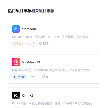
文本分支：语义理解的语言知识库
热门项目推荐
相关项目推荐
文本分支基于BERT架构，将类别描述编码为语义向量。创新
的是，OWLv2支持自然语言描述（如"戴着红色帽子的猫"）而
非仅限于类别标签，这极大扩展了检测能力。文本编码器实现
见OWLv2/models/text_encoder.py。
atomcode
跨模态匹配：图像与文字的对话机制
Claude Code 的开源替代方案。连接任意大模型，编辑代码，运行命令，自动验证 — 全自动执行。用 Rust 构建，极致性能。 ｜ An open-source alternative to Claude Code. Connect any LLM, edit code, run commands, and verify changes — autonomously. Built in Rust for speed. Get Started
跨模态注意力层是OWLv2的核心创新，它通过对比学习使视
0
538
Rust
觉特征和文本特征在同一向量空间中对齐。训练时采用
双向对
比损失函数
，既让图像特征接近匹配文本特征，也让文本特征
接近匹配图像特征，这种双向优化使零样本检测准确率提升3
5%。实现细节见OWLv2/models/cross_attention.py。
MiniMax-H3
场景落地：从实验室到生产线的转型
MiniMax H3 是一个通用的全模态生成系统。它支持对由文本、图像、视频和音频组成的多模态上下文进行统一理解，并能生成分辨率高达 2K、时长可达 15 秒的带原生立体声音频的视频。得益于面向任务泛化的系统设计，H3 在预训练阶段就已具备广泛的多模态上下文理解与生成能力，能够出色地执行复杂的多模态指令。
0
0
Python
零售智能盘点系统
业务痛点
：传统RFID方案成本高（每个标签0.5美元）、易损
坏（损耗率15%/年），新品上架需重新配置系统。某连锁超市
Kimi-K3
500家门店，每年标签更换成本达200万美元。
Kimi K3 是Kimi能力最强的模型：这是一个拥有 2.8 万亿参数的混合专家（MoE）模型，具备原生视觉理解能力，并支持 100 万 token 的上下文窗口。
技术适配
：使用OWLv2的零样本能力，只需商品名称和包装