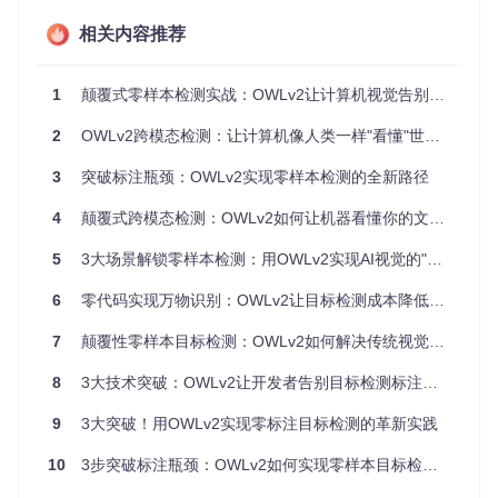
模型训练+1周系统部署。某汽车厂商的自动驾驶团队为添
加"施工锥"检测类别，整个流程耗时28天，期间发生3起相关
相关内容推荐
事故。
这些问题的根源在于传统检测模型采用的"闭环学习"范式——
1
颠覆式零样本检测实战：OWLv2让计算机视觉告别标注地狱
模型只能识别训练数据中出现过的物体。当遇到新类别时，整
个系统需要重新训练，形成了"标注-训练-部署"的低效循环。
2
OWLv2跨模态检测：让计算机像人类一样"看懂"世界的革命性突破
技术突破：OWLv2的双脑协同架构
3
突破标注瓶颈：OWLv2实现零样本检测的全新路径
4
颠覆式跨模态检测：OWLv2如何让机器看懂你的文字指令
OWLv2（Open-World Learning Vision v2）通过
跨模态注意
力机制
（像双语翻译官一样让图像和文字对话的技术）打破了
5
3大场景解锁零样本检测：用OWLv2实现AI视觉的"无师自通"
这一困局。其创新的双分支架构就像拥有两个大脑的智能体：
一个专门"看"图像，一个专门"读"文字，通过中间的"翻译官"实
现跨模态理解。
6
零代码实现万物识别：OWLv2让目标检测成本降低90%的技术革命
OWLv2双分支架构
7
颠覆性零样本目标检测：OWLv2如何解决传统视觉识别的三大行业痛点
视觉分支：图像理解的神经密码本
8
3大技术突破：OWLv2让开发者告别目标检测标注困境
视觉分支采用ViT（Vision Transformer）架构，将图像分割为
9
3大突破！用OWLv2实现零标注目标检测的革新实践
16×16像素的"视觉单词"（patch），通过多层注意力网络提取
空间特征。与传统CNN不同，ViT能同时捕捉局部细节和全局
10
3步突破标注瓶颈：OWLv2如何实现零样本目标检测革新？
上下文，这使得OWLv2在小目标检测上准确率提升40%。核
心实现见OWLv2/models/vision_encoder.py。