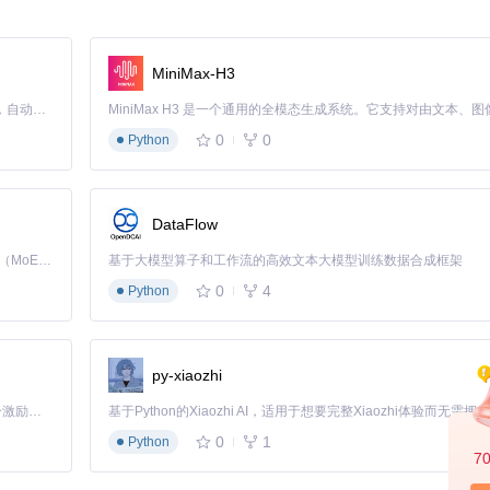
MiniMax-H3
Claude Code 的开源替代方案。连接任意大模型，编辑代码，运行命令，自动验证 — 全自动执行。用 Rust 构建，极致性能。 ｜ An open-source alternative to Claude Code. Connect any LLM, edit code, run commands, and verify changes — autonomously. Built in Rust for speed. Get Started
0
0
Python
语法的分类标签系统）
DataFlow
工作流程示意图
Kimi K3 是Kimi能力最强的模型：这是一个拥有 2.8 万亿参数的混合专家（MoE）模型，具备原生视觉理解能力，并支持 100 万 token 的上下文窗口。
基于大模型算子和工作流的高效文本大模型训练数据合成框架
0
4
Python
转换为作用域
py-xiaozhi
AST树
「源启盛夏」暑期校园开发者成长计划旨在激活校园开源力量，通过积分激励、认证扶持、资源倾斜等形式，引导高校组织和开发者完成「入驻 — 建项目 — 做贡献 — 获认证 — 得资源」的完整闭环。无论你是想带领社团入驻平台的组织者，还是希望用代码贡献证明自己的开发者，都能在这里找到属于你的成长路径。
ML抽象表示，通过它可以灵活控制渲染结果，实现复杂的代码展示效果。
0
1
Python
7