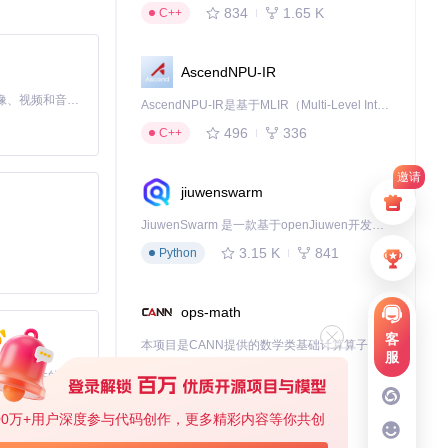
834
1.65 K
C++
AscendNPU-IR
MiniMax H3 是一个通用的全模态生成系统。它支持对由文本、图像、视频和音频组成的多模态上下文进行统一理解，并能生成分辨率高达 2K、时长可达 15 秒的带原生立体声音频的视频。得益于面向任务泛化的系统设计，H3 在预训练阶段就已具备广泛的多模态上下文理解与生成能力，能够出色地执行复杂的多模态指令。
AscendNPU-IR是基于MLIR（Multi-Level Intermediate Representation）构建的，面向昇腾亲和算子编译时使用的中间表示，提供昇腾完备表达能力，通过编译优化提升昇腾AI处理器计算效率，支持通过生态框架使能昇腾AI处理器与深度调优
496
336
C++
邀请
jiuwenswarm
JiuwenSwarm 是一款基于openJiuwen开发的智能AI Agent，它能够将大语言模型的强大能力，通过你日常使用的各类通讯应用，直接延伸至你的指尖。
3.15 K
841
Python
ops-math
客
本项目是CANN提供的数学类基础计算算子库，实现网络在NPU上加速计算。
服
1.24 K
1.36 K
C++
基于Python的Xiaozhi AI，适用于想要完整Xiaozhi体验而无需拥有专用硬件的用户。
00万+用户深度参与代码创作，更多精彩内容等你共创
deveco-code