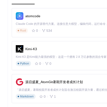
技术原理：语法高亮的工作机制
atomcode
核心架构解析——从文本到视觉的转化之旅
Starry-Night的语法高亮过程可分为三个关键阶段：
0
534
Rust
语法解析阶段
：通过TextMate语法规则将代码分解为标记流
作用域映射阶段
：将标记映射到对应的语法作用域（即代码
样式渲染阶段
：根据作用域应用预定义的CSS样式规则
Kimi-K3
Starry-Night工作流程图
图2：Starry-Night语法高亮的三阶段
核心API解析——构建高亮系统的基础组件
0
0
Python
Starry-Night提供了简洁而强大的API接口，主要包括：
createStarryNight()
: 核心构造函数，用于创建高亮实例
flagToScope()
: 语言标识转换工具，将文件扩展名或语言名
源启盛夏_AtomGit暑期开发者成长计划
highlight()
: 高亮处理函数，将代码字符串转换为带样式的H
💡
实用技巧
：HAST（超文本抽象语法树）是一种可操作的HT
0
1
Markdown
场景化应用：从安装到实现的完整流程