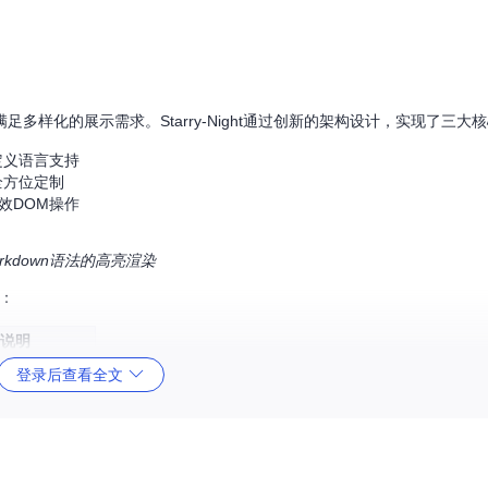
样化的展示需求。Starry-Night通过创新的架构设计，实现了三大
定义语言支持
全方位定制
效DOM操作
rkdown语法的高亮渲染
势：
说明
域的小众语言
登录后查看全文
设计语言
码展示更流畅
术栈需求