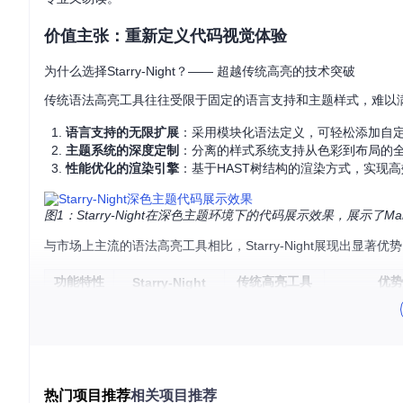
价值主张：重新定义代码视觉体验
为什么选择Starry-Night？—— 超越传统高亮的技术突破
传统语法高亮工具往往受限于固定的语言支持和主题样式，难以满足多
语言支持的无限扩展
：采用模块化语法定义，可轻松添加自
主题系统的深度定制
：分离的样式系统支持从色彩到布局的
性能优化的渲染引擎
：基于HAST树结构的渲染方式，实现高
图1：Starry-Night在深色主题环境下的代码展示效果，展示了Ma
与市场上主流的语法高亮工具相比，Starry-Night展现出显著优
功能特性
传统高亮工具
优势
Starry-Night
语言支持
100+种并可扩展
固定30-50种
支持专业领
主题定制
全样式自定义
有限颜色调整
可匹配产品
渲染性能
O(n)线性复杂度
O(n²)嵌套遍历
大数据量代
集成方式
多环境支持
单一集成模式
适应不同技
热门项目推荐
相关项目推荐