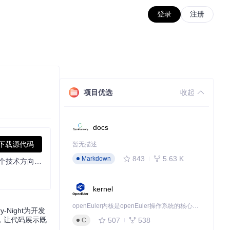
登录
注册
项目优选
收起
docs
下载源代码
暂无描述
843
5.63 K
Markdown
用户可通过该项目获取数据科学与生成式AI领域的学习视频和项目资源，助力面试准备与技能提升。包含LLM微调、AWS Bedrock等多个技术方向的视频播放列表，以及真实行业级项目案例。
kernel
openEuler内核是openEuler操作系统的核心，既是系统性能与稳定性的基石，也是连接处理器、设备与服务的桥梁。
Night为开发
案，让代码展示既
507
538
C