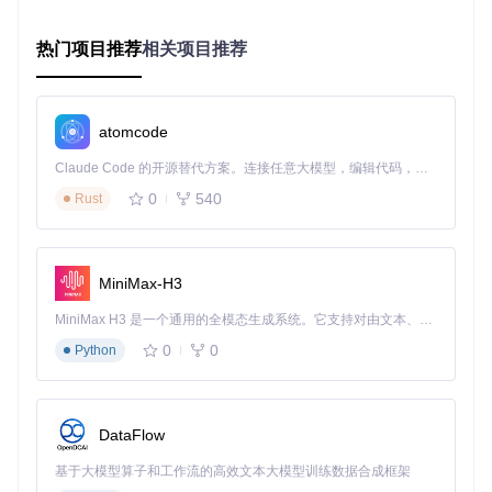
辑无法执行。这一过程类似于在高速公路上设置路障，当撤回
指令传递到关键节点时，工具会"引导"程序跳过撤回处理步
热门项目推荐
相关项目推荐
骤，从而保留原始消息。
使用调试工具附加到微信进程，准备进行代码分析和修改
atomcode
具体实现时，工具首先定位到包含"revokemsg"关键字的代码
段，这些代码段通常与消息撤回功能直接相关。然后，将条件
Claude Code 的开源替代方案。连接任意大模型，编辑代码，运行命令，自动验证 — 全自动执行。用 Rust 构建，极致性能。 ｜ An open-source alternative to Claude Code. Connect any LLM, edit code, run commands, and verify changes — autonomously. Built in Rust for speed. Get Started
跳转指令（JE）修改为无条件跳转指令（JMP），使程序无论
0
540
Rust
在什么条件下都不会执行撤回操作。这种修改方式对原程序的
影响极小，不会干扰其他正常功能的运行。
MiniMax-H3
在调试环境中搜索并定位与"revokemsg"相关的代码段
MiniMax H3 是一个通用的全模态生成系统。它支持对由文本、图像、视频和音频组成的多模态上下文进行统一理解，并能生成分辨率高达 2K、时长可达 15 秒的带原生立体声音频的视频。得益于面向任务泛化的系统设计，H3 在预训练阶段就已具备广泛的多模态上下文理解与生成能力，能够出色地执行复杂的多模态指令。
将条件跳转指令修改为无条件跳转，绕过撤回处理逻辑
0
0
Python
使用指南：如何安装和配置RevokeMsgPatcher
1. 获取工具源码
DataFlow
首先需要克隆项目仓库到本地：
基于大模型算子和工作流的高效文本大模型训练数据合成框架