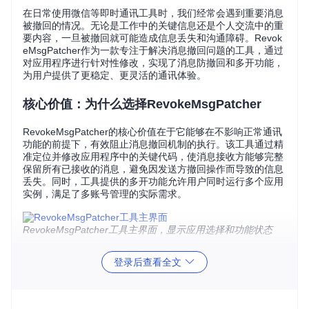
在日常使用微信等即时通讯工具时，我们经常会遇到重要消息
被撤回的情况。无论是工作中的关键信息还是个人交流中的重
要内容，一旦被撤回就可能造成信息丢失和沟通障碍。Revok
eMsgPatcher作为一款专注于解决消息撤回问题的工具，通过
对应用程序进行针对性修改，实现了消息防撤回和多开功能，
为用户提供了更稳定、更灵活的通讯体验。
核心价值：为什么选择RevokeMsgPatcher
RevokeMsgPatcher的核心价值在于它能够在不影响正常通讯
功能的前提下，有效阻止消息撤回机制的执行。该工具通过精
准定位并修改应用程序中的关键代码，使消息接收方能够完整
保留所有已接收的消息，避免因发送方撤回操作而导致的信息
丢失。同时，工具提供的多开功能允许用户同时运行多个应用
实例，满足了多账号管理的实际需求。
RevokeMsgPatcher工具主界面，显示应用选择和功能状态
场景应用：RevokeMsgPatcher的实际使用案例
登录后查看全文
商务沟通场景
在商务洽谈过程中，对方可能会发送报价、合同条款等重要信