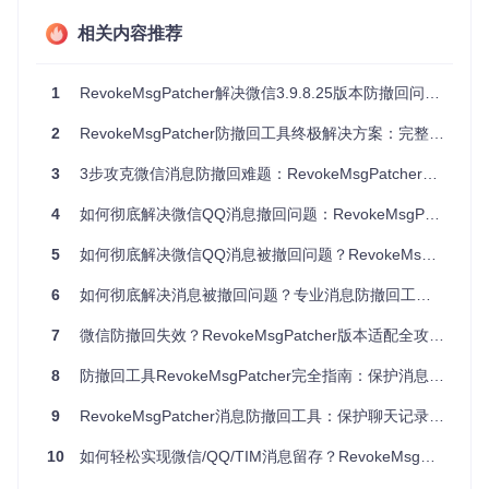
息，之后又因某些原因撤回。使用RevokeMsgPatcher后，即
相关内容推荐
使对方撤回消息，你仍然可以查看完整内容，避免因信息缺失
影响业务决策。特别是在涉及价格谈判、项目细节确认等关键
环节，能够完整保留沟通记录，为后续合作提供依据。
1
RevokeMsgPatcher解决微信3.9.8.25版本防撤回问题完全指南：从原理到实践
教育辅导场景
2
RevokeMsgPatcher防撤回工具终极解决方案：完整修复微信/QQ消息撤回问题
老师在微信群中发布作业要求、学习资料或重要通知后，如果
不慎撤回，学生可能会错过关键信息。安装RevokeMsgPatch
3
3步攻克微信消息防撤回难题：RevokeMsgPatcher工具实战指南
er后，学生可以确保不错过任何重要学习内容，家长也能及时
了解孩子的学习安排，有效提升家校沟通效率。
4
如何彻底解决微信QQ消息撤回问题：RevokeMsgPatcher防撤回工具全攻略
团队协作场景
5
如何彻底解决微信QQ消息被撤回问题？RevokeMsgPatcher防撤回工具使用指南
团队成员在群内讨论项目方案时，经常会发送临时想法、修改
6
如何彻底解决消息被撤回问题？专业消息防撤回工具全攻略
建议等内容。有时发送者可能因表述不当而撤回消息，但这些
内容可能对其他成员有启发作用。RevokeMsgPatcher能够保
7
微信防撤回失效？RevokeMsgPatcher版本适配全攻略：从原理到实操
留这些"被撤回"的灵感火花，促进团队更全面地讨论问题，避
免有价值的想法流失。
8
防撤回工具RevokeMsgPatcher完全指南：保护消息记录与多账号管理解决方案
技术解析：防撤回功能的实现原理
9
RevokeMsgPatcher消息防撤回工具：保护聊天记录完整的系统方案
RevokeMsgPatcher的防撤回功能基于对应用程序二进制文件
10
如何轻松实现微信/QQ/TIM消息留存？RevokeMsgPatcher防撤回完整指南
的精确修改。工具通过分析目标应用的代码结构，定位处理消
息撤回的关键函数，然后修改相应的条件跳转指令，使撤回逻