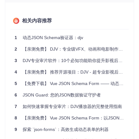
Web应用程序
: 在前端接收和处理用户提交的数据时，确
保其符合后台接口要求的数据格式。
相关内容推荐
API开发
: 验证服务器接收到的请求体或返回的响应是否遵
循约定的JSON-Schema。
数据转换和清洗
: 在数据导入、导出或者数据流处理过程
1
动态JSON Schema验证器：djv
中，保证数据的质量和一致性。
自动化测试
: 创建和验证模拟数据，确保测试覆盖到所有可
2
【亲测免费】 DJV：专业级VFX、动画和电影制作的播放利器
能的情况。
3
DJV专业审片软件：10个必知功能助你提升影视后期制作效率
项目特点
4
【亲测免费】 推荐开源项目：DJV - 超专业影视后期审片软件
多版本支持
: Djv不仅支持JSON-Schema的第4版，还提供
5
【免费下载】 Vue JSON Schema Form —— 动态表单生成解决方案
了对第6版的支持，适应不断发展的规范标准。
可扩展性
: 用户可以通过
addFormat
方法添加自定义验证
6
JSON Guard: 您的JSON数据验证守护者
规则，满足特殊场景的需求。
灵活的错误处理
: 可以自定义错误处理逻辑，使得错误提示
7
如何快速掌握专业审片：DJV播放器的完整使用指南
更加人性化。
轻量级
: 兼容Node.js环境以及浏览器环境，无需额外依赖
8
【亲测免费】 Vue JSON Schema Form：以JSON驱动的高效表单构建工具
即可轻松集成。
9
探索 `json-forms`：高效生成动态表单的利器
要尝试Djv，只需一句简单的
npm install djv
，或者在HTM