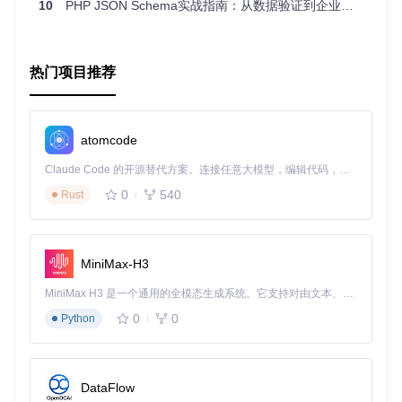
L文件中引入预编译后的脚本。详细的API文档和示例代码在官
10
PHP JSON Schema实战指南：从数据验证到企业级应用
方文档中均可找到。
Djv是一个强大而实用的工具，无论你是新手还是经验丰富的
开发者，都能快速上手并利用它来提升你的数据验证效率。如
热门项目推荐
果你在工作中涉及到JSON-Schema验证，那么Djv绝对值得你
拥有。现在就加入Gitter聊天室，与其他使用者交流心得，或
者通过Githelp获取更多支持吧！
atomcode
Claude Code 的开源替代方案。连接任意大模型，编辑代码，运行命令，自动验证 — 全自动执行。用 Rust 构建，极致性能。 ｜ An open-source alternative to Claude Code. Connect any LLM, edit code, run commands, and verify changes — autonomously. Built in Rust for speed. Get Started
0
540
Rust
MiniMax-H3
MiniMax H3 是一个通用的全模态生成系统。它支持对由文本、图像、视频和音频组成的多模态上下文进行统一理解，并能生成分辨率高达 2K、时长可达 15 秒的带原生立体声音频的视频。得益于面向任务泛化的系统设计，H3 在预训练阶段就已具备广泛的多模态上下文理解与生成能力，能够出色地执行复杂的多模态指令。
0
0
Python
DataFlow