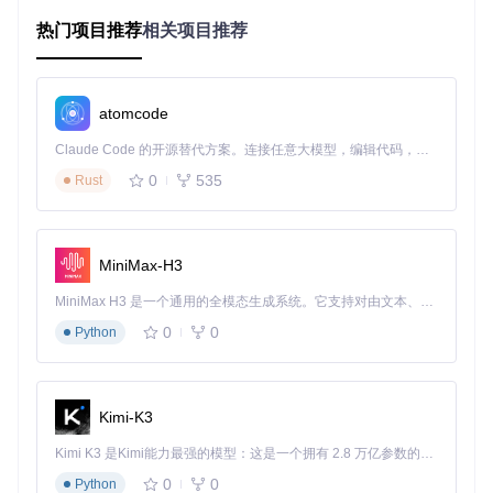
核的前提下，实现了对现代图形API的桥接，为后续的画面增
强奠定了基础。
热门项目推荐
相关项目推荐
🔧 破局之道：D2DX的三大技术突破
打破分辨率枷锁的宽屏革命
atomcode
D2DX最引人注目的创新是其宽屏支持技术。传统解决方案要
Claude Code 的开源替代方案。连接任意大模型，编辑代码，运行命令，自动验证 — 全自动执行。用 Rust 构建，极致性能。 ｜ An open-source alternative to Claude Code. Connect any LLM, edit code, run commands, and verify changes — autonomously. Built in Rust for speed. Get Started
么简单拉伸画面导致比例失调，要么裁剪画面损失内容。D2D
0
535
Rust
X采用的"视口扩展"技术则另辟蹊径——通过分析游戏场景数
据，智能扩展视野范围，在保持原始画面比例的同时，让玩家
获得更广阔的视角。
MiniMax-H3
宽屏模式下的游戏启动界面，展示了D2DX如何智能扩展视野
MiniMax H3 是一个通用的全模态生成系统。它支持对由文本、图像、视频和音频组成的多模态上下文进行统一理解，并能生成分辨率高达 2K、时长可达 15 秒的带原生立体声音频的视频。得益于面向任务泛化的系统设计，H3 在预训练阶段就已具备广泛的多模态上下文理解与生成能力，能够出色地执行复杂的多模态指令。
范围
0
0
Python
技术实现上，这需要精确拦截游戏的渲染调用，修改视口参数
并重新计算UI布局。src/d2dx/RenderContext.cpp中的视口转
换算法，通过坐标空间映射，确保了扩展区域的画面自然过
渡，避免了传统宽屏补丁常见的画面扭曲问题。配置文件d2dx
Kimi-K3
-defaults.cfg中的resolution参数，让玩家可以根据显示器尺寸
自定义最佳分辨率。
Kimi K3 是Kimi能力最强的模型：这是一个拥有 2.8 万亿参数的混合专家（MoE）模型，具备原生视觉理解能力，并支持 100 万 token 的上下文窗口。
0
0
Python
突破帧率限制的运动预测技术