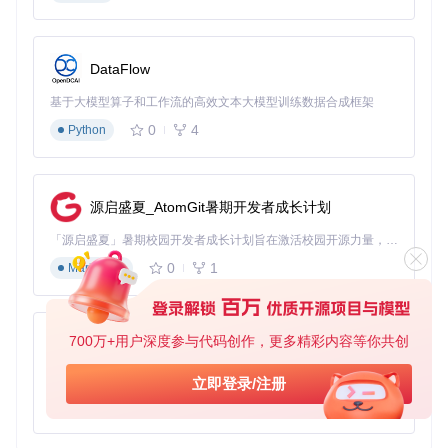
暗黑2原始引擎锁定25fps的设计，在现代显示器上显得异常卡
顿。D2DX通过独创的"运动向量预测"技术，将帧率提升至60f
ps甚至更高。不同于简单的帧插值，这项技术分析游戏物体的
DataFlow
运动轨迹，提前计算下一帧位置，使角色移动、投射物飞行更
加流畅自然。
基于大模型算子和工作流的高效文本大模型训练数据合成框架
0
4
Python
60fps下的游戏场景，角色移动和环境动画更加流畅
在技术实现层面，UnitMotionPredictor.cpp和WeatherMotion
源启盛夏_AtomGit暑期开发者成长计划
Predictor.cpp分别处理角色和天气效果的运动预测。这些模块
通过分析游戏内部状态，构建运动模型，在保持游戏逻辑完整
「源启盛夏」暑期校园开发者成长计划旨在激活校园开源力量，通过积分激励、认证扶持、资源倾斜等形式，引导高校组织和开发者完成「入驻 — 建项目 — 做贡献 — 获认证 — 得资源」的完整闭环。无论你是想带领社团入驻平台的组织者，还是希望用代码贡献证明自己的开发者，都能在这里找到属于你的成长路径。
性的前提下，生成额外的中间帧。玩家可以通过修改配置文件
0
1
Markdown
中的maxFPS参数，根据硬件性能平衡流畅度与资源占用。
智能抗锯齿与画面增强
针对老游戏常见的锯齿问题，D2DX集成了专为2D游戏优化的
700万+用户深度参与代码创作，更多精彩内容等你共创
py-xiaozhi
FXAA算法。不同于3D游戏的MSAA抗锯齿方案，这种技术在
保持性能的同时，能有效平滑精灵边缘和建筑轮廓，而不会模
基于Python的Xiaozhi AI，适用于想要完整Xiaozhi体验而无需拥有专用硬件的用户。
立即登录/注册
糊游戏的像素艺术风格。
0
1
Python