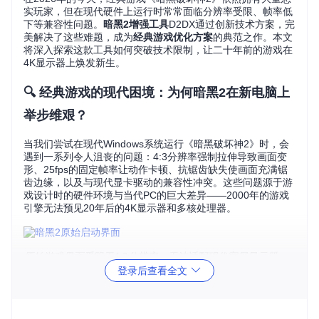
实玩家，但在现代硬件上运行时常常面临分辨率受限、帧率低
下等兼容性问题。
暗黑2增强工具
D2DX通过创新技术方案，完
美解决了这些难题，成为
经典游戏优化方案
的典范之作。本文
将深入探索这款工具如何突破技术限制，让二十年前的游戏在
4K显示器上焕发新生。
🔍 经典游戏的现代困境：为何暗黑2在新电脑上
举步维艰？
当我们尝试在现代Windows系统运行《暗黑破坏神2》时，会
遇到一系列令人沮丧的问题：4:3分辨率强制拉伸导致画面变
形、25fps的固定帧率让动作卡顿、抗锯齿缺失使画面充满锯
齿边缘，以及与现代显卡驱动的兼容性冲突。这些问题源于游
戏设计时的硬件环境与当代PC的巨大差异——2000年的游戏
引擎无法预见20年后的4K显示器和多核处理器。
原始游戏界面受限于4:3分辨率，无法适配现代宽屏显示器
登录后查看全文
老游戏现代适配的核心挑战在于平衡兼容性与增强效果。简单
的模拟器方案会牺牲画面质量，而激进的画质增强又可能破坏
游戏原始体验。D2DX通过Glide包装器技术，在不修改游戏内