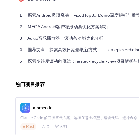
1
探索Android吸顶魔法：FixedTopBarDemo深度解析与推
然后，在你的Activity或Fragment中按照提供的示例代码进行配
2
MEGA Android客户端滚动条优化方案解析
@Override
3
Auxio音乐播放器：滚动条功能优化分析
protected
void
onCreate
(Bundle savedInstanceState)
 {

super
.onCreate(savedInstanceState);

4
推荐文章：探索高效日期选取新方式 —— datepickerdialo
// ...
5
探索多维度滚动的魔法：nested-recycler-view项目解析
    mNestedScrollView = (NestedScrollView) findViewById(
    TopScrollHelper.getInstance(getApplicationContext()
}

@Override
热门项目推荐
protected
void
onDestroy
()
 {

    TopScrollHelper.getInstance(getApplicationContext()
super
.onDestroy();

atomcode
示例应用与视频演示
0
531
Rust
你可以从Google Play商店下载
示例应用
，以体验实际效果。此外