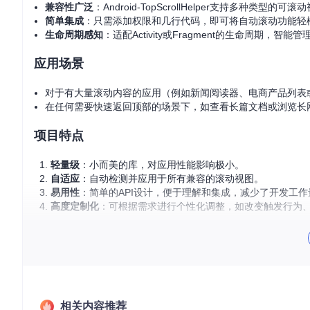
兼容性广泛
：Android-TopScrollHelper支持多种类型的可滚动视图，包括
简单集成
：只需添加权限和几行代码，即可将自动滚动功能轻
生命周期感知
：适配Activity或Fragment的生命周期，
应用场景
对于有大量滚动内容的应用（例如新闻阅读器、电商产品列表
在任何需要快速返回顶部的场景下，如查看长篇文档或浏览长
项目特点
轻量级
：小而美的库，对应用性能影响极小。
自适应
：自动检测并应用于所有兼容的滚动视图。
易用性
：简单的API设计，便于理解和集成，减少了开发工作
高度定制化
：可根据需求进行个性化调整，如改变触发行为
引入项目
要使用Android-TopScrollHelper，首先在
build.gradle
文件中
dependencies {

相关内容推荐
    compile 
'com.kmshack.library:android-topscroll-help