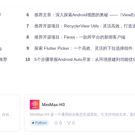
荐
6
推荐文章：深入探索Android视图的奥秘 ——《ViewExerc
置：
7
推荐开源项目：RecyclerView Utils - 灵活高效，打造
8
推荐开源项目：Flews - 一款跨平台的新闻客户端
g
9
探索 Flutter Picker：一个高效、灵活的下拉选择组件
与推荐
10
5个步骤掌握Android Auto开发：从环境搭建到功能优
R.id.scrollView);

).addTargetScrollView(mNestedScrollView);

).removeTargetScrollView(mNestedScrollView);

MiniMax-H3
Claude Code 的开源替代方案。连接任意大模型，编辑代码，运行命令，自动验证 — 全自动执行。用 Rust 构建，极致性能。 ｜ An open-source alternative to Claude Code. Connect any LLM, edit code, run commands, and verify changes — autonomously. Built in Rust for speed. Get Started
0
0
Python
，还可以观看
视频演示
来更直观地了解其工作原理。