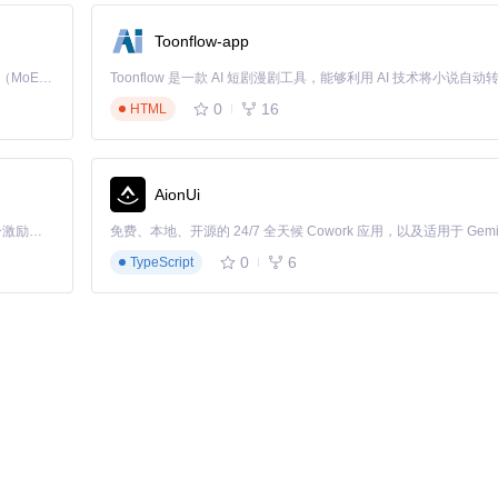
体验的优秀解决方案。它不仅简化了开发过程，也给用户带来了无缝且高效的滚动导航
Toonflow-app
的。
Kimi K3 是Kimi能力最强的模型：这是一个拥有 2.8 万亿参数的混合专家（MoE）模型，具备原生视觉理解能力，并支持 100 万 token 的上下文窗口。
0
16
HTML
AionUi
「源启盛夏」暑期校园开发者成长计划旨在激活校园开源力量，通过积分激励、认证扶持、资源倾斜等形式，引导高校组织和开发者完成「入驻 — 建项目 — 做贡献 — 获认证 — 得资源」的完整闭环。无论你是想带领社团入驻平台的组织者，还是希望用代码贡献证明自己的开发者，都能在这里找到属于你的成长路径。
0
6
TypeScript