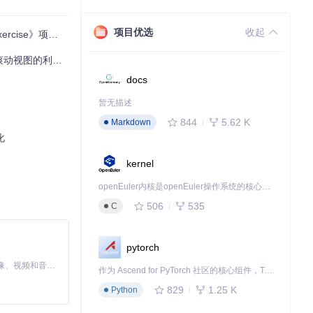
项目优选
收起
ise》项目解析
滚动视图的利器！
docs
暂无描述
844
5.62 K
Markdown
化
kernel
openEuler内核是openEuler操作系统的核心，既是系统性能与稳定性的基石，也是连接处理器、设备与服务的桥梁。
506
535
C
pytorch
MiniMax H3 是一个通用的全模态生成系统。它支持对由文本、图像、视频和音频组成的多模态上下文进行统一理解，并能生成分辨率高达 2K、时长可达 15 秒的带原生立体声音频的视频。得益于面向任务泛化的系统设计，H3 在预训练阶段就已具备广泛的多模态上下文理解与生成能力，能够出色地执行复杂的多模态指令。
作为 Ascend for PyTorch 社区的核心组件，TorchNPU 是昇腾专为 PyTorch 打造的深度学习适配插件，使 PyTorch 框架能够直接调用昇腾 NPU，为开发者提供昇腾 AI 处理器的超强算力。
829
1.25 K
Python