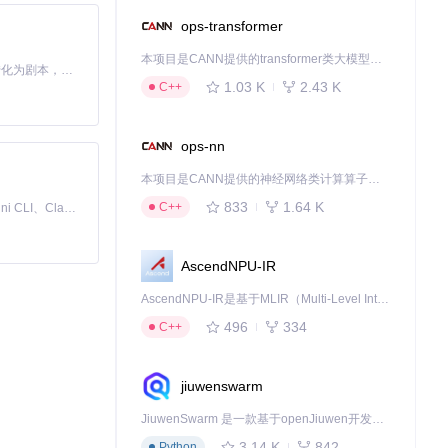
体验。无论你是新
ops-transformer
本项目是CANN提供的transformer类大模型算子库，实现网络在NPU上加速计算。
Toonflow 是一款 AI 短剧漫剧工具，能够利用 AI 技术将小说自动转化为剧本，并结合 AI 生成的图片和视频，实现高效的短剧创作。借助 Toonflow，可以轻松完成从文字到影像的全流程，让短剧制作变得更加智能与便捷。
1.03 K
2.43 K
C++
ops-nn
本项目是CANN提供的神经网络类计算算子库，实现网络在NPU上加速计算。
833
1.64 K
C++
免费、本地、开源的 24/7 全天候 Cowork 应用，以及适用于 Gemini CLI、Claude Code、Codex、OpenCode、Qwen Code、Goose CLI、Auggie 等的 OpenClaw | 🌟 喜欢就点star吧
AscendNPU-IR
AscendNPU-IR是基于MLIR（Multi-Level Intermediate Representation）构建的，面向昇腾亲和算子编译时使用的中间表示，提供昇腾完备表达能力，通过编译优化提升昇腾AI处理器计算效率，支持通过生态框架使能昇腾AI处理器与深度调优
496
334
C++
jiuwenswarm
JiuwenSwarm 是一款基于openJiuwen开发的智能AI Agent，它能够将大语言模型的强大能力，通过你日常使用的各类通讯应用，直接延伸至你的指尖。
3.14 K
842
Python