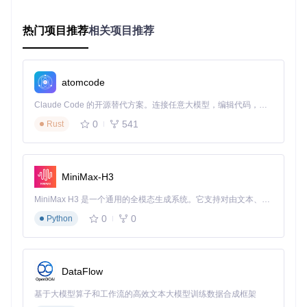
三、场景化配置案例
3.1 基础文本转语音
热门项目推荐
相关项目推荐
创建测试脚本
test_tts.py
：
atomcode
from
 melo.api 
import
 TTS

tts = TTS(language=
'EN'
, model_name=
'en-vctk'
)

Claude Code 的开源替代方案。连接任意大模型，编辑代码，运行命令，自动验证 — 全自动执行。用 Rust 构建，极致性能。 ｜ An open-source alternative to Claude Code. Connect any LLM, edit code, run commands, and verify changes — autonomously. Built in Rust for speed. Get Started
tts.tts_to_file(
"Hello world"
, speaker_id=
0
, file_path=
"o
0
541
Rust
3.2 中文语音合成配置
tts = TTS(language=
'ZH'
, model_name=
'zh-aishell3'
)

tts.tts_to_file(
"欢迎使用MeloTTS文本转语音工具"
, speaker_id=
MiniMax-H3
3.3 多语言混合合成
tts = TTS(language=
'ZH'
, model_name=
'zh-aishell3'
)

MiniMax H3 是一个通用的全模态生成系统。它支持对由文本、图像、视频和音频组成的多模态上下文进行统一理解，并能生成分辨率高达 2K、时长可达 15 秒的带原生立体声音频的视频。得益于面向任务泛化的系统设计，H3 在预训练阶段就已具备广泛的多模态上下文理解与生成能力，能够出色地执行复杂的多模态指令。
tts.tts_to_file(
"MeloTTS支持中英混合输入 like this"
, speake
0
0
Python
四、常见问题排查
DataFlow
4.1 模型下载失败
检查网络连接
基于大模型算子和工作流的高效文本大模型训练数据合成框架
手动下载模型：访问项目文档中的模型仓库