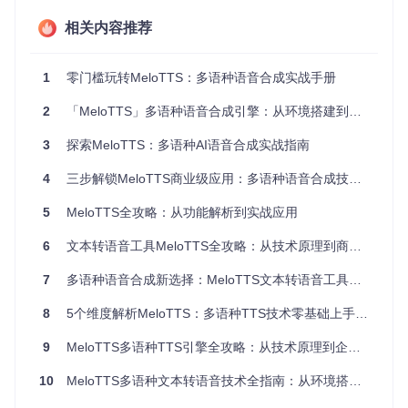
2.1 环境准备
相关内容推荐
确保系统已安装：
1
零门槛玩转MeloTTS：多语种语音合成实战手册
Python 3.6+
Git版本控制工具
2
「MeloTTS」多语种语音合成引擎：从环境搭建到场景落地的全流程指南
虚拟环境管理工具（推荐venv或conda）
2.2 获取项目代码
3
探索MeloTTS：多语种AI语音合成实战指南
git 
clone
cd
4
三步解锁MeloTTS商业级应用：多语种语音合成技术探索与实践指南
2.3 创建虚拟环境
5
MeloTTS全攻略：从功能解析到实战应用
# 创建环境
6
文本转语音工具MeloTTS全攻略：从技术原理到商业落地
# 激活环境（Linux/macOS）
source
7
多语种语音合成新选择：MeloTTS文本转语音工具完全指南
# 激活环境（Windows）
8
5个维度解析MeloTTS：多语种TTS技术零基础上手指南
2.4 安装依赖包
9
MeloTTS多语种TTS引擎全攻略：从技术原理到企业级部署
10
MeloTTS多语种文本转语音技术全指南：从环境搭建到商业落地