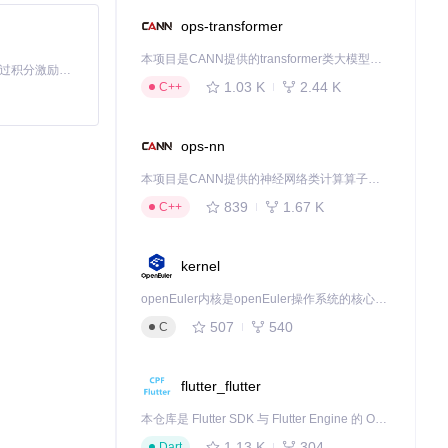
ops-transformer
本项目是CANN提供的transformer类大模型算子库，实现网络在NPU上加速计算。
「源启盛夏」暑期校园开发者成长计划旨在激活校园开源力量，通过积分激励、认证扶持、资源倾斜等形式，引导高校组织和开发者完成「入驻 — 建项目 — 做贡献 — 获认证 — 得资源」的完整闭环。无论你是想带领社团入驻平台的组织者，还是希望用代码贡献证明自己的开发者，都能在这里找到属于你的成长路径。
1.03 K
2.44 K
C++
久化。
ops-nn
本项目是CANN提供的神经网络类计算算子库，实现网络在NPU上加速计算。
tification/
839
1.67 K
C++
kernel
置>自动清理）。
openEuler内核是openEuler操作系统的核心，既是系统性能与稳定性的基石，也是连接处理器、设备与服务的桥梁。
507
540
C
flutter_flutter
本仓库是 Flutter SDK 与 Flutter Engine 的 OpenHarmony 适配版本，由 CPF-Flutter 团队维护。开发者可使用熟悉的 Flutter 技术栈开发 OpenHarmony 应用，3.35.7 及以后的适配版本可基于本仓库源码构建支持 OpenHarmony 的 Flutter Engine。
1.13 K
304
Dart