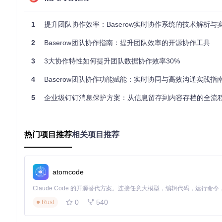
在消息面板底部，"清空通知"按钮可删除所有历史记录，"查看
批通知/任务提醒）、按时间排序，或使用搜索框快速定位特定内
1
提升团队协作效率：Baserow实时协作系统的技术解析与
2
Baserow团队协作指南：提升团队效率的开源协作工具
定制专属提醒规则
3
3大协作特性如何提升团队数据协作效率30%
4
Baserow团队协作功能赋能：实时协同与高效沟通实践指
设置消息优先级
系统支持为不同类型的通知设置优先级，在[packages/effects/layouts/src
5
企业级钉钉消息保护方案：从信息留存到内容存档的全流
定义类型：
enum
NotificationType
 {

热门项目推荐
相关项目推荐
SYSTEM
 = 
'system'
,      
// 系统公告（高优先级）
APPROVAL
 = 
'approval'
,  
// 审批请求（中优先级）
TASK
 = 
'task'
,          
// 任务提醒（中优先级）
INFO
 = 
'info'
// 一般通知（低优先级）
atomcode
配置接收偏好
0
540
管理员可在用户设置中配置通知接收规则，例如：仅接收与本人相
Rust
些设置通过个性化配置面板实现，无需修改代码即可生效。