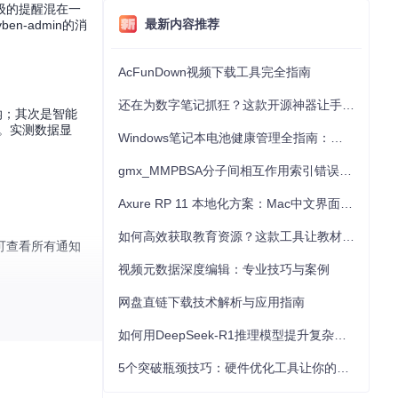
级的提醒混在一
最新内容推荐
-admin的消
AcFunDown视频下载工具完全指南
还在为数字笔记抓狂？这款开源神器让手写批注效率提升300%
纳；其次是智能
。实测数据显
Windows笔记本电池健康管理全指南：从根源解决电池损耗问题
gmx_MMPBSA分子间相互作用索引错误的深度诊断与解决
Axure RP 11 本地化方案：Mac中文界面优化与原型设计工具汉化全指南
如何高效获取教育资源？这款工具让教材下载效率提升80%
可查看所有通知
视频元数据深度编辑：专业技巧与案例
网盘直链下载技术解析与应用指南
如何用DeepSeek-R1推理模型提升复杂任务解决能力：完整指南
记。点击任意通
5个突破瓶颈技巧：硬件优化工具让你的电脑性能提升30%