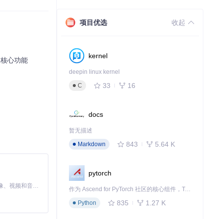
（系统公告/审
项目优选
收起
kernel
大核心功能
deepin linux kernel
33
16
C
ionType枚举添加自
docs
暂无描述
843
5.64 K
Markdown
pytorch
MiniMax H3 是一个通用的全模态生成系统。它支持对由文本、图像、视频和音频组成的多模态上下文进行统一理解，并能生成分辨率高达 2K、时长可达 15 秒的带原生立体声音频的视频。得益于面向任务泛化的系统设计，H3 在预训练阶段就已具备广泛的多模态上下文理解与生成能力，能够出色地执行复杂的多模态指令。
作为 Ascend for PyTorch 社区的核心组件，TorchNPU 是昇腾专为 PyTorch 打造的深度学习适配插件，使 PyTorch 框架能够直接调用昇腾 NPU，为开发者提供昇腾 AI 处理器的超强算力。
弹窗提醒等。这
835
1.27 K
Python