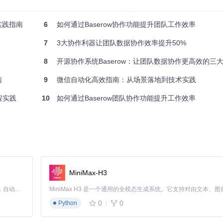
全部"按钮则跳转到完整消息中心页面。在全功能页面中，你可以按类型筛选
容。
实践指南
6
如何通过Baserow协作功能提升团队工作效率
7
3大协作利器让团队数据协作效率提升50%
8
开源协作系统Baserow：让团队数据协作更高效的三
南
9
微信自动化高效指南：从场景落地到技术实践
/widgets/notification/notification.vue]中，可通过修改Notificat
程实践
10
如何通过Baserow团队协作功能提升工作效率
MiniMax-H3
Claude Code 的开源替代方案。连接任意大模型，编辑代码，运行命令，自动验证 — 全自动执行。用 Rust 构建，极致性能。 ｜ An open-source alternative to Claude Code. Connect any LLM, edit code, run commands, and verify changes — autonomously. Built in Rust for speed. Get Started
0
0
关的审批通知、每日9:00推送前一天未读消息摘要、重要系统公告强制
Python