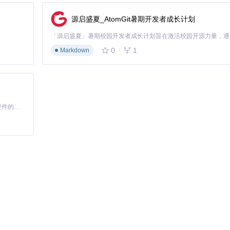
源启盛夏_AtomGit暑期开发者成长计划
0
1
Markdown
>通知设置），该功能依赖后端接口支持，确保服务器端已实现消息状态持
若频繁断开可尝试修改[packages/effects/layouts/src/widgets/no
基于Python的Xiaozhi AI，适用于想要完整Xiaozhi体验而无需拥有专用硬件的用户。
前的系统通知"并批量删除，或设置自动清理规则（路径：系统管理>通知设