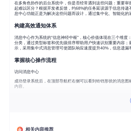
在多角色协作的后台系统中，你是否经常遇到这些问题：重要审
起难以区分？根据开发者反馈，约68%的任务延误源于信息传递不畅，
息中心功能正是为解决这些问题而设计，通过集中化、智能化的
构建高效通知体系
消息中心作为系统的"信息神经中枢"，核心价值体现在三个维度
分类，通过类型标签和优先级排序帮助用户快速识别重要内容；
示，采用集中式消息管理可使团队响应速度提升40%，信息遗漏率
掌握核心操作流程
访问消息中心
成功登录系统后，在顶部导航栏右侧可以看到铃铛形状的消息图
内容。
处理日常通知
当你收到新的系统通知时，面板会自动展示最新消息。每条通知
知项可将其标记为已读，同时触发详情查看事件。对于批量通知，
相关内容推荐
管理消息列表