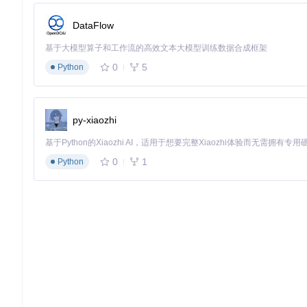
应对常见使用问题
DataFlow
消息同步异常
基于大模型算子和工作流的高效文本大模型训练数据合成框架
问题
：在多设备登录时，已读状态不同步。
0
5
Python
解决
：检查是否启用了"跨设备状态同步"选项（路径：个人设置
通知延迟接收
py-xiaozhi
问题
：实时通知偶尔延迟推送。
解决
：确认WebSocket连接状态（浏览器控制台Network选项卡查看ws连接），
notification.vue]中的重连机制，增加指数退避策略。
0
1
Python
批量处理效率
问题
：需要定期清理大量过期通知。
解决
：使用"按时间筛选+批量操作"组合功能，例如筛选"30天
信息卡片参考
每条通知包含以下核心信息，帮助你快速判断重要性：
字段
说明
示例值
消息唯一标识
ID
"notif_20231015_001"