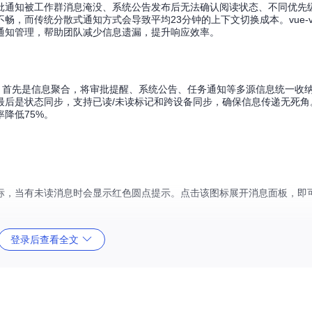
批通知被工作群消息淹没、系统公告发布后无法确认阅读状态、不同优先
而传统分散式通知方式会导致平均23分钟的上下文切换成本。vue-vben
通知管理，帮助团队减少信息遗漏，提升响应效率。
：首先是信息聚合，将审批提醒、系统公告、任务通知等多源信息统一收
最后是状态同步，支持已读/未读标记和跨设备同步，确保信息传递无死角
降低75%。
标，当有未读消息时会显示红色圆点提示。点击该图标展开消息面板，即
登录后查看全文
包含发送者头像、标题、内容摘要和时间戳，未读消息右侧会显示蓝色标
可点击面板顶部的"全部标为已读"按钮一次性处理所有未读消息。