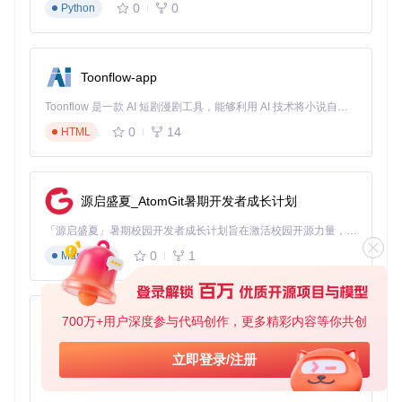
0
0
Python
说。对于老游戏可能需要尝试不同的HOOK引擎，可在"设
置"→"HOOK配置"中切换。
OCR识别使用：解决无法HOOK的游戏
Toonflow-app
当HOOK模式无法使用时，OCR（光学字符识别）功能可以通
过识别游戏画面中的文字进行翻译：
Toonflow 是一款 AI 短剧漫剧工具，能够利用 AI 技术将小说自动转化为剧本，并结合 AI 生成的图片和视频，实现高效的短剧创作。借助 Toonflow，可以轻松完成从文字到影像的全流程，让短剧制作变得更加智能与便捷。
0
14
HTML
点击"文本提取"→"OCR模式"
鼠标拖动选择游戏中的文本区域
点击"开始识别"按钮，程序会自动识别并翻译
注意事项：
源启盛夏_AtomGit暑期开发者成长计划
「源启盛夏」暑期校园开发者成长计划旨在激活校园开源力量，通过积分激励、认证扶持、资源倾斜等形式，引导高校组织和开发者完成「入驻 — 建项目 — 做贡献 — 获认证 — 得资源」的完整闭环。无论你是想带领社团入驻平台的组织者，还是希望用代码贡献证明自己的开发者，都能在这里找到属于你的成长路径。
调整识别区域大小以包含完整文本
复杂背景可能影响识别 accuracy，可在"OCR设置"中调整
0
1
Markdown
阈值
支持离线识别和多种在线OCR服务，网络良好时建议使用
在线服务提高准确率
翻译引擎配置：打造个性化翻译方案
700万+用户深度参与代码创作，更多精彩内容等你共创
AionUi
LunaTranslator支持多种翻译引擎，配置步骤如下：
免费、本地、开源的 24/7 全天候 Cowork 应用，以及适用于 Gemini CLI、Claude Code、Codex、OpenCode、Qwen Code、Goose CLI、Auggie 等的 OpenClaw | 🌟 喜欢就点star吧
立即登录/注册
0
6
点击"设置"→"翻译引擎"
TypeScript
从左侧列表选择所需引擎（如DeepL、Google等）