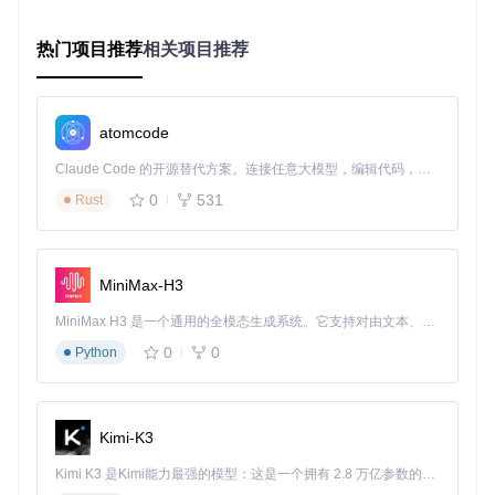
基础界面导航
程序主界面分为四个核心区域：
热门项目推荐
相关项目推荐
顶部菜单栏：包含所有功能入口
左侧控制面板：翻译引擎和模式切换
中央显示区：原文和翻译结果展示
atomcode
底部状态栏：进程状态和连接信息
Claude Code 的开源替代方案。连接任意大模型，编辑代码，运行命令，自动验证 — 全自动执行。用 Rust 构建，极致性能。 ｜ An open-source alternative to Claude Code. Connect any LLM, edit code, run commands, and verify changes — autonomously. Built in Rust for speed. Get Started
初次使用建议点击"帮助"→"快速向导"，通过交互式引导熟悉
0
531
基本操作。
Rust
核心功能实战：从入门到精通
MiniMax-H3
HOOK模式配置：实现游戏内实时翻译
MiniMax H3 是一个通用的全模态生成系统。它支持对由文本、图像、视频和音频组成的多模态上下文进行统一理解，并能生成分辨率高达 2K、时长可达 15 秒的带原生立体声音频的视频。得益于面向任务泛化的系统设计，H3 在预训练阶段就已具备广泛的多模态上下文理解与生成能力，能够出色地执行复杂的多模态指令。
HOOK模式通过注入游戏进程直接捕获文本，是最推荐的翻译
方式。操作步骤如下：
0
0
Python
启动游戏，确保游戏窗口正常显示
在LunaTranslator中点击"文本提取"→"HOOK模式"
在进程列表中选择对应游戏进程，点击"注入"
Kimi-K3
游戏中出现文本时，程序会自动识别并显示翻译结果
Kimi K3 是Kimi能力最强的模型：这是一个拥有 2.8 万亿参数的混合专家（MoE）模型，具备原生视觉理解能力，并支持 100 万 token 的上下文窗口。
应用场景：适用于大多数基于Unity、Ren'Py等引擎的视觉小