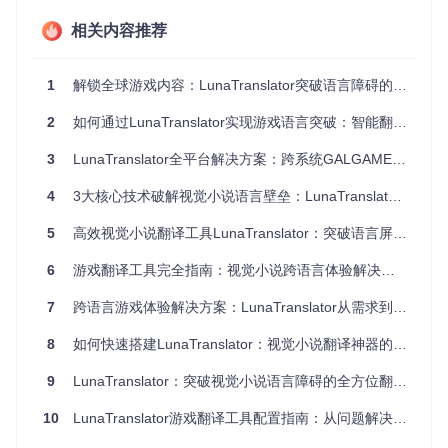
语音合成/学习
相关内容推荐
附加功能
基础翻译
功能单一
辅助
这款工具特别适合三类用户：日语游戏爱好者、视觉小说玩家
1
解锁全球游戏内容：LunaTranslator突破语言障碍的3大核心优势与5步实战指南
和语言学习者，通过实时翻译和学习辅助功能，既解决语言障
碍又能提升日语水平。
2
如何通过LunaTranslator实现游戏语言突破：智能翻译引擎助力全球游戏无障碍体验
快速部署：3分钟完成安装配置
3
LunaTranslator全平台解决方案：跨系统GALGAME翻译工具使用指南
4
3大核心技术破解视觉小说语言壁垒：LunaTranslator全场景应用指南
获取与安装程序
[Windows] 首先克隆项目仓库到本地：
5
高效视觉小说翻译工具LunaTranslator：突破语言屏障的游戏体验增强指南
6
游戏翻译工具完全指南：视觉小说跨语言体验解决方案
git 
clone
7
跨语言游戏体验解决方案：LunaTranslator从需求到优化的全流程指南
克隆完成后，进入项目目录，双击运行
run.bat
文件即可启动
程序。首次启动会自动检查并安装必要组件，全过程无需复杂
8
如何快速搭建LunaTranslator：视觉小说翻译神器的完整配置指南 🚀
配置。
9
LunaTranslator：突破视觉小说语言障碍的全方位翻译工具
⚠️ 注意：若提示缺少运行库，请安装Microsoft Visual C++ Re
distributable套件，可在工具的"帮助"菜单中找到下载链接。
10
LunaTranslator游戏翻译工具配置指南：从问题解决到场景优化