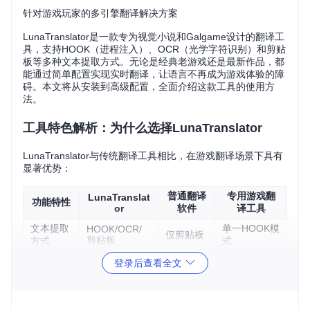
针对游戏玩家的多引擎翻译解决方案
LunaTranslator是一款专为视觉小说和Galgame设计的翻译工
具，支持HOOK（进程注入）、OCR（光学字符识别）和剪贴
板等多种文本提取方式。无论是经典老游戏还是最新作品，都
能通过简单配置实现实时翻译，让语言不再成为游戏体验的障
碍。本文将从安装到高级配置，全面介绍这款工具的使用方
法。
工具特色解析：为什么选择LunaTranslator
LunaTranslator与传统翻译工具相比，在游戏翻译场景下具有
显著优势：
普通翻译
专用游戏翻
LunaTranslat
功能特性
or
软件
译工具
文本提取
单一HOOK模
HOOK/OCR/
仅剪贴板
剪贴板
方式
式
翻译引擎
20+种在线/离
固定1-2
有限内置引
登录后查看全文
支持
线引擎
种
擎
游戏兼容
无特殊优
仅支持特定
95%主流引擎
性
化
引擎