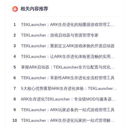
能，无缝集成游戏扩展内容
技术突破：TEKLauncher如何实现体验革新？
相关内容推荐
TEKLauncher的技术架构打破了传统启动器的局限，带来三项
关键技术突破：
1
TEKLauncher：ARK生存进化的颠覆级游戏管理工具全攻略
智能注入技术：像"翻译官"一样沟通游戏与系统
2
TEKLauncher：游戏启动器与资源管理专家
src/Utils/TEKInjector.cs
模块如同一位精通游戏语言的"翻译
3
TEKLauncher：重新定义ARK游戏体验的开源启动器
官"，能够：
4
TEKLauncher：让ARK生存进化体验更流畅的实用工具
在不修改游戏核心文件的前提下，智能调整游戏行为
建立游戏与系统之间的高效通信通道
5
掌握ARK启动器：TEKLauncher全方位配置与优化指南
确保不同版本游戏的兼容性，就像万能充电器适配各种设备
直连下载机制：游戏资源的"高速专用通道"
6
TEKLauncher：革新性ARK生存进化全流程管理工具
src/Utils/TEKSteamClient.cs
实现了与Steam服务器的直接对
话：
7
5大核心优势重塑ARK生存进化体验：TEKLauncher全方位玩家指南
绕过中间环节，建立直达游戏资源库的"高速通道"
8
ARK生存进化TEKLauncher：专业级MOD与服务器管理解决方案
支持断点续传和智能校验，确保文件完整
9
动态选择最优下载节点，就像快递系统自动选择最快配送路
TEKLauncher：ARK玩家必备的一站式游戏管理工具
线
服务器发现系统：游戏世界的"智能导航仪"
10
TEKLauncher：ARK生存进化玩家的一站式管理解决方案