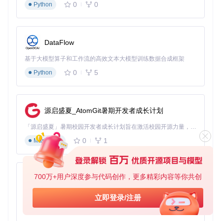
0
0
首次配置
Python
启动后在
LauncherSettingsTab
中指定ARK游戏安装目
录
登录Steam账号（用于MOD和DLC访问）
DataFlow
根据网络状况选择合适的下载节点
基于大模型算子和工作流的高效文本大模型训练数据合成框架
如何3分钟完成MOD批量更新？
打开MOD管理标签页
ModsTab
0
5
Python
点击"全选"按钮选择需要更新的MOD
点击"批量更新"按钮，系统将自动：
检查MOD版本信息
下载更新文件
源启盛夏_AtomGit暑期开发者成长计划
安装并验证文件完整性
「源启盛夏」暑期校园开发者成长计划旨在激活校园开源力量，通过积分激励、认证扶持、资源倾斜等形式，引导高校组织和开发者完成「入驻 — 建项目 — 做贡献 — 获认证 — 得资源」的完整闭环。无论你是想带领社团入驻平台的组织者，还是希望用代码贡献证明自己的开发者，都能在这里找到属于你的成长路径。
完成后会显示更新结果报告
如何快速部署私人ARK服务器？
0
1
Markdown
进入
ServersTab
服务器管理界面
点击"创建服务器"按钮，配置：
服务器名称和描述
最大玩家数量
700万+用户深度参与代码创作，更多精彩内容等你共创
py-xiaozhi
游戏模式和难度设置
MOD组合选择
基于Python的Xiaozhi AI，适用于想要完整Xiaozhi体验而无需拥有专用硬件的用户。
立即登录/注册
点击"启动服务器"，系统将：
0
1
Python
自动配置服务器文件