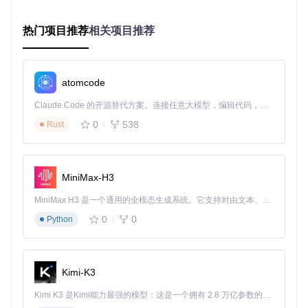
src/Steam/ServerBrowser.cs
如同游戏服务器的"导航系统"：
实时扫描并展示可用服务器状态
热门项目推荐
相关项目推荐
提供服务器性能、玩家数量等关键信息
支持按延迟、玩家数等条件筛选，快速找到理想服务器
实战指南：如何快速上手TEKLauncher？
atomcode
Claude Code 的开源替代方案。连接任意大模型，编辑代码，运行命令，自动验证 — 全自动执行。用 Rust 构建，极致性能。 ｜ An open-source alternative to Claude Code. Connect any LLM, edit code, run commands, and verify changes — autonomously. Built in Rust for speed. Get Started
环境准备与安装步骤
0
538
Rust
系统要求
已安装.NET 9桌面运行时
已安装Steam客户端并登录
MiniMax-H3
至少1GB可用存储空间
MiniMax H3 是一个通用的全模态生成系统。它支持对由文本、图像、视频和音频组成的多模态上下文进行统一理解，并能生成分辨率高达 2K、时长可达 15 秒的带原生立体声音频的视频。得益于面向任务泛化的系统设计，H3 在预训练阶段就已具备广泛的多模态上下文理解与生成能力，能够出色地执行复杂的多模态指令。
获取与安装
0
0
Python
克隆项目：
git clone https://gitcode.com/gh_m
irrors/te/TEKLauncher
进入项目目录：
cd TEKLauncher
Kimi-K3
构建项目：
dotnet build
运行启动器：
dotnet run
Kimi K3 是Kimi能力最强的模型：这是一个拥有 2.8 万亿参数的混合专家（MoE）模型，具备原生视觉理解能力，并支持 100 万 token 的上下文窗口。