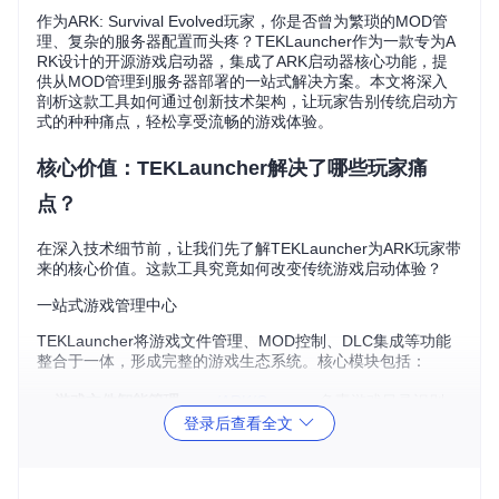
作为ARK: Survival Evolved玩家，你是否曾为繁琐的MOD管
理、复杂的服务器配置而头疼？TEKLauncher作为一款专为A
RK设计的开源游戏启动器，集成了ARK启动器核心功能，提
供从MOD管理到服务器部署的一站式解决方案。本文将深入
剖析这款工具如何通过创新技术架构，让玩家告别传统启动方
式的种种痛点，轻松享受流畅的游戏体验。
核心价值：TEKLauncher解决了哪些玩家痛
点？
在深入技术细节前，让我们先了解TEKLauncher为ARK玩家带
来的核心价值。这款工具究竟如何改变传统游戏启动体验？
一站式游戏管理中心
TEKLauncher将游戏文件管理、MOD控制、DLC集成等功能
整合于一体，形成完整的游戏生态系统。核心模块包括：
游戏文件智能管理
：
src/ARK/Game.cs
负责游戏目录识别、
登录后查看全文
文件校验和版本控制，确保游戏文件完整性
MOD全生命周期管理
：
src/ARK/Mod.cs
实现从下载、安
装、更新到卸载的完整MOD管理流程
DLC内容集成
：
src/ARK/DLC.cs
提供DLC检测与启用功