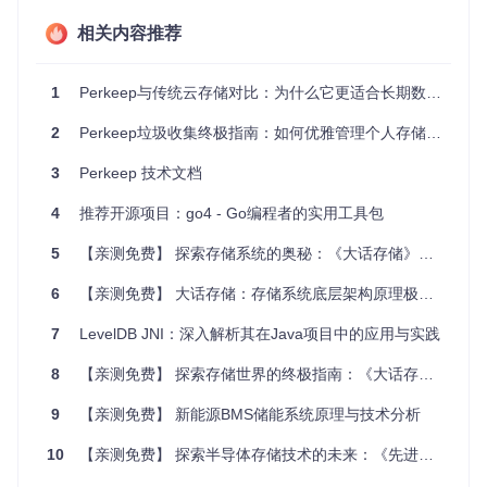
取得的成果：
通过使用Perkeep，用户可以确保个人数据的安
全性，同时还能享受到云存储的便捷性。Perkeep的灵活配置
相关内容推荐
使得用户可以根据自己的需求调整存储策略。
案例二：解决数据孤岛问题
1
Perkeep与传统云存储对比：为什么它更适合长期数据保存的终极指南
问题描述：
在企业或组织中，不同部门或团队之间往往存在数
2
Perkeep垃圾收集终极指南：如何优雅管理个人存储空间
据孤岛，导致信息共享困难。
3
Perkeep 技术文档
开源项目的解决方案：
通过部署Perkeep服务器，企业可以构
建一个统一的数据存储和共享平台。Perkeep支持多种数据类
4
推荐开源项目：go4 - Go编程者的实用工具包
型，可以轻松集成到现有的IT架构中。
5
【亲测免费】 探索存储系统的奥秘：《大话存储》终极版深度解析
效果评估：
部署Perkeep后，企业内部的数据孤岛问题得到有
效解决，提高了信息共享的效率和安全性。
6
【亲测免费】 大话存储：存储系统底层架构原理极限剖析（终极版）_张冬2015.01_P989
案例三：提升数据访问性能
7
LevelDB JNI：深入解析其在Java项目中的应用与实践
初始状态：
在数据量较大的环境中，传统的文件系统往往无法
提供高效的数据访问性能。
8
【亲测免费】 探索存储世界的终极指南：《大话存储》
应用开源项目的方法：
用户可以通过Perkeep的索引和搜索功
9
【亲测免费】 新能源BMS储能系统原理与技术分析
能，快速定位和访问数据。Perkeep的建模和存储机制能够优
化数据访问过程。
10
【亲测免费】 探索半导体存储技术的未来：《先进半导体存储器-结构设计与应用》推荐
改善情况：
使用Perkeep后，数据访问性能显著提升，尤其是