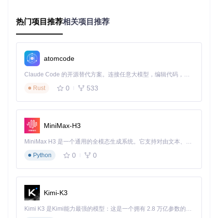
在处理大量数据时，响应速度得到明显改善。
热门项目推荐
相关项目推荐
结论
Perkeep作为一个开源的个人存储系统，以其独特的设计理念
和强大的功能，为用户提供了灵活、安全、高效的数据存储和
atomcode
访问解决方案。通过上述案例的分享，我们可以看到Perkeep
在实际应用中的巨大潜力。鼓励更多的开发者和技术爱好者尝
Claude Code 的开源替代方案。连接任意大模型，编辑代码，运行命令，自动验证 — 全自动执行。用 Rust 构建，极致性能。 ｜ An open-source alternative to Claude Code. Connect any LLM, edit code, run commands, and verify changes — autonomously. Built in Rust for speed. Get Started
试和探索Perkeep的应用可能性，共同推动开源项目的发展。
0
533
Rust
perkeep
下载源代码
MiniMax-H3
Perkeep (née Camlistore) is your personal storage system for life: a way of storing, syncing, sharing, modelling and backing up content.
MiniMax H3 是一个通用的全模态生成系统。它支持对由文本、图像、视频和音频组成的多模态上下文进行统一理解，并能生成分辨率高达 2K、时长可达 15 秒的带原生立体声音频的视频。得益于面向任务泛化的系统设计，H3 在预训练阶段就已具备广泛的多模态上下文理解与生成能力，能够出色地执行复杂的多模态指令。
项目地址：
https://gitcode.com/gh_mirrors/pe/perkeep
0
0
Python
Kimi-K3
Kimi K3 是Kimi能力最强的模型：这是一个拥有 2.8 万亿参数的混合专家（MoE）模型，具备原生视觉理解能力，并支持 100 万 token 的上下文窗口。