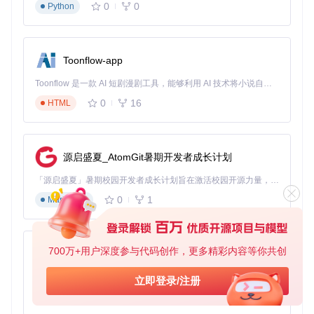
0
0
Python
Toonflow-app
Toonflow 是一款 AI 短剧漫剧工具，能够利用 AI 技术将小说自动转化为剧本，并结合 AI 生成的图片和视频，实现高效的短剧创作。借助 Toonflow，可以轻松完成从文字到影像的全流程，让短剧制作变得更加智能与便捷。
0
16
HTML
源启盛夏_AtomGit暑期开发者成长计划
「源启盛夏」暑期校园开发者成长计划旨在激活校园开源力量，通过积分激励、认证扶持、资源倾斜等形式，引导高校组织和开发者完成「入驻 — 建项目 — 做贡献 — 获认证 — 得资源」的完整闭环。无论你是想带领社团入驻平台的组织者，还是希望用代码贡献证明自己的开发者，都能在这里找到属于你的成长路径。
0
1
Markdown
700万+用户深度参与代码创作，更多精彩内容等你共创
AionUi
免费、本地、开源的 24/7 全天候 Cowork 应用，以及适用于 Gemini CLI、Claude Code、Codex、OpenCode、Qwen Code、Goose CLI、Auggie 等的 OpenClaw | 🌟 喜欢就点star吧
立即登录/注册
0
6
TypeScript