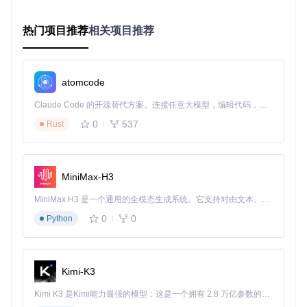
游戏模式设置方案
热门项目推荐
相关项目推荐
sudo
省电模式配置方法
sudo
atomcode
针对不同用户的场景化配置方案
Claude Code 的开源替代方案。连接任意大模型，编辑代码，运行命令，自动验证 — 全自动执行。用 Rust 构建，极致性能。 ｜ An open-source alternative to Claude Code. Connect any LLM, edit code, run commands, and verify changes — autonomously. Built in Rust for speed. Get Started
0
537
Rust
游戏玩家专用优化设置
如果你主要用笔记本电脑玩游戏，推荐以下设置：
MiniMax-H3
sudo
MiniMax H3 是一个通用的全模态生成系统。它支持对由文本、图像、视频和音频组成的多模态上下文进行统一理解，并能生成分辨率高达 2K、时长可达 15 秒的带原生立体声音频的视频。得益于面向任务泛化的系统设计，H3 在预训练阶段就已具备广泛的多模态上下文理解与生成能力，能够出色地执行复杂的多模态指令。
参数说明
：
0
0
Python
STAPM限制50W：确保游戏过程中性能稳定
快速限制60W：应对游戏加载等瞬时高负载
温度限制95°C：为散热系统预留充足空间
Kimi-K3
移动办公续航优化方案
Kimi K3 是Kimi能力最强的模型：这是一个拥有 2.8 万亿参数的混合专家（MoE）模型，具备原生视觉理解能力，并支持 100 万 token 的上下文窗口。
对于经常需要外出办公的用户，续航是首要考虑因素：