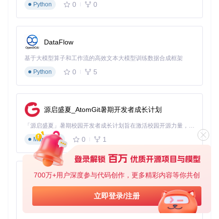
0
0
Python
sudo
DataFlow
这个设置将显著延长电池使用时间，同时保持系统响应速度。
创意工作者性能调校
基于大模型算子和工作流的高效文本大模型训练数据合成框架
0
5
Python
视频编辑、3D建模等专业应用需要持续的高性能输出：
sudo
源启盛夏_AtomGit暑期开发者成长计划
RyzenAdj高级应用：自动化管理方案
「源启盛夏」暑期校园开发者成长计划旨在激活校园开源力量，通过积分激励、认证扶持、资源倾斜等形式，引导高校组织和开发者完成「入驻 — 建项目 — 做贡献 — 获认证 — 得资源」的完整闭环。无论你是想带领社团入驻平台的组织者，还是希望用代码贡献证明自己的开发者，都能在这里找到属于你的成长路径。
0
1
Markdown
Linux系统自动调整脚本
项目提供了
examples/readjust.py
示例脚本，可实现基于系统
负载的实时监控和自动调整。你可以根据自己的需求修改脚本
700万+用户深度参与代码创作，更多精彩内容等你共创
中的参数阈值，实现智能化的电源管理。
py-xiaozhi
Windows系统服务配置
基于Python的Xiaozhi AI，适用于想要完整Xiaozhi体验而无需拥有专用硬件的用户。
立即登录/注册
0
1
Windows用户可以通过
Python
win32/readjustService.ps1
脚本配置自
动调整服务，配合
win32/installServiceTask.bat
可以将调整任