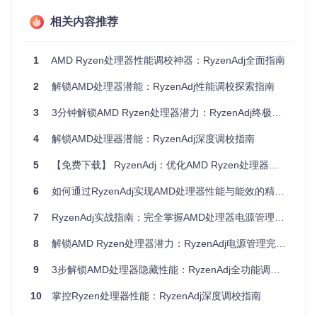
节能模式
隐藏的省电功能
自动启用
相关内容推荐
如何获取并安装RyzenAdj？
1
AMD Ryzen处理器性能调校神器：RyzenAdj全面指南
Linux系统安装步骤
2
解锁AMD处理器潜能：RyzenAdj性能调校探索指南
git 
clone
cd
3
3分钟解锁AMD Ryzen处理器潜力：RyzenAdj终极优化指南
mkdir
 build && 
cd
 build

cmake -DCMAKE_BUILD_TYPE=Release ..

4
解锁AMD处理器潜能：RyzenAdj深度调校指南
sudo
cp
5
【免费下载】 RyzenAdj：优化AMD Ryzen处理器的新利器
Windows系统安装指南
6
如何通过RyzenAdj实现AMD处理器性能与能效的精准调控
Windows用户可以直接使用项目提供的预编译版本，无需复杂
7
RyzenAdj实战指南：完全掌握AMD处理器电源管理调校技术
配置。在
win32/
目录下提供了所有必要的可执行文件和库文
件，包括WinRing0x64驱动和示例脚本。
8
解锁AMD Ryzen处理器潜力：RyzenAdj电源管理完全指南
RyzenAdj基础命令使用指南
9
3步解锁AMD处理器隐藏性能：RyzenAdj全功能调校指南
查看当前处理器状态
10
掌控Ryzen处理器性能：RyzenAdj深度调校指南
sudo