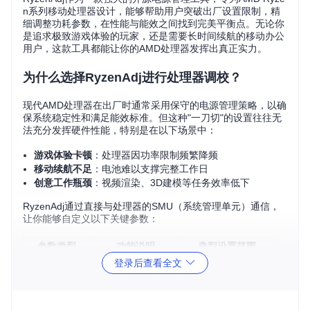
n系列移动处理器设计，能够帮助用户突破出厂设置限制，精
细调整功耗参数，在性能与能效之间找到完美平衡点。无论你
是追求极致游戏体验的玩家，还是需要长时间续航的移动办公
用户，这款工具都能让你的AMD处理器发挥出真正实力。
为什么选择RyzenAdj进行处理器调校？
现代AMD处理器在出厂时通常采用保守的电源管理策略，以确
保系统稳定性和满足能效标准。但这种"一刀切"的设置往往无
法充分发挥硬件性能，特别是在以下场景中：
游戏体验卡顿
：处理器因功率限制频繁降频
移动续航不足
：电池难以支撑完整工作日
创意工作瓶颈
：视频渲染、3D建模等任务效率低下
RyzenAdj通过直接与处理器的SMU（系统管理单元）通信，
让你能够自定义以下关键参数：
参数类型
功能说明
典型设置范围
登录后查看全文
STAPM限制
持续平均功率管理
45000-65000mW
快速限制
瞬时功率峰值
50000-80000mW
温度限制
核心温度阈值
85-95°C