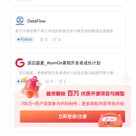
条和预计剩余时间。完成后自动进行数据校验，确保备份文件
与原始卡带数据完全一致。成功后可在目标存储位置找到生成
的XCI文件。
DataFlow
数字标题管理方案
基于大模型算子和工作流的高效文本大模型训练数据合成框架
发现阶段
：通过"已安装标题"功能扫描系统中的数字游戏，工
0
4
Python
具会列出所有可备份的内容，包括游戏本体、更新数据和DL
C。每个条目显示标题名称、大小和安装位置（SD卡或eMM
C）。
筛选阶段
：使用内置搜索功能定位特定标题，通过勾选选择需
源启盛夏_AtomGit暑期开发者成长计划
要备份的内容。支持批量操作，可同时处理多个标题。对于大
型游戏，可选择仅备份关键数据以节省存储空间。
「源启盛夏」暑期校园开发者成长计划旨在激活校园开源力量，通过积分激励、认证扶持、资源倾斜等形式，引导高校组织和开发者完成「入驻 — 建项目 — 做贡献 — 获认证 — 得资源」的完整闭环。无论你是想带领社团入驻平台的组织者，还是希望用代码贡献证明自己的开发者，都能在这里找到属于你的成长路径。
0
1
Markdown
导出阶段
：选择NSP格式作为输出类型，设置拆分选项（超过
4GB文件自动拆分），然后启动导出流程。工具会处理加密数
据并生成标准NSP文件，可直接用于其他Switch设备的安装。
系统资源提取方法
700万+用户深度参与代码创作，更多精彩内容等你共创
py-xiaozhi
识别阶段
：进入"系统标题"模式，工具会列出所有系统组件，
基于Python的Xiaozhi AI，适用于想要完整Xiaozhi体验而无需拥有专用硬件的用户。
立即登录/注册
包括qlaunch、共享字体等关键资源。这些内容通常无法通过
0
1
Python
常规方式访问，是系统研究的重要素材。
选择阶段
：根据研究需求勾选目标系统标题，可选择提取完整