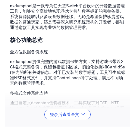
nxdumptool是一款专为任天堂Switch平台设计的开源数据管理
工具，能够安全高效地实现游戏卡带与数字标题的完整备份、
系统资源提取以及多设备数据迁移。无论是希望保护珍贵游戏
数据的普通玩家，还是需要深入研究系统架构的开发者，都能
通过这款工具实现专业级的数据管理需求。
核心功能总览
全方位数据备份系统
nxdumptool提供完整的游戏数据保护方案，支持游戏卡带以X
CI格式完整备份，保留包括证书区域、初始化数据和CardIdSe
t在内的所有关键信息。对于已安装的数字标题，工具可生成标
准NSP格式文件，并支持Control.nacp补丁处理，满足不同场
景的数据管理需求。
多格式文件系统支持
通过自定义devoptab包装器技术，工具实现了对FAT、NTF
S、EXT等多种文件系统的无缝对接。核心代码中的HFS0分区
解析器（source/core/hfs.c）和ExeFS处理模块（source/cor
登录后查看全文
e/nca.c）确保了对Switch专用文件系统的深度支持，为数据读
写提供稳定可靠的底层保障。
智能设备连接架构