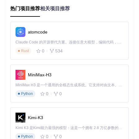
热门项目推荐
相关项目推荐
基于libusbhsfs库开发的USB通信模块（source/core/usb.c）
支持USB ABI直连模式，可直接与PC或其他Switch设备建立高
速数据传输通道。这种设计省去了传统SD卡中转的繁琐步
骤，大幅提升了数据迁移的效率和安全性。
atomcode
图：nxdumptool工具标识，融合Switch游戏卡带元素与工具名
Claude Code 的开源替代方案。连接任意大模型，编辑代码，运行命令，自动验证 — 全自动执行。用 Rust 构建，极致性能。 ｜ An open-source alternative to Claude Code. Connect any LLM, edit code, run commands, and verify changes — autonomously. Built in Rust for speed. Get Started
称，体现其核心功能定位
0
534
Rust
场景化应用指南
游戏卡带备份全流程
MiniMax-H3
准备阶段
：确保Switch设备已进入大气层环境，插入需要备份
MiniMax H3 是一个通用的全模态生成系统。它支持对由文本、图像、视频和音频组成的多模态上下文进行统一理解，并能生成分辨率高达 2K、时长可达 15 秒的带原生立体声音频的视频。得益于面向任务泛化的系统设计，H3 在预训练阶段就已具备广泛的多模态上下文理解与生成能力，能够出色地执行复杂的多模态指令。
的游戏卡带，启动nxdumptool应用。通过主界面的"游戏卡
0
0
带"选项进入备份功能区，工具会自动识别卡带信息并显示标
Python
题ID与版本号。
配置阶段
：在备份设置界面选择输出格式（推荐XCI格式用于
完整备份），设置存储路径（可选择USB设备或SD卡），并
Kimi-K3
根据需要启用校验和验证功能。高级用户可配置分块大小和加
密选项，优化备份性能。
Kimi K3 是Kimi能力最强的模型：这是一个拥有 2.8 万亿参数的混合专家（MoE）模型，具备原生视觉理解能力，并支持 100 万 token 的上下文窗口。
0
0
Python
执行阶段
：确认设置后点击"开始备份"，工具将显示实时进度