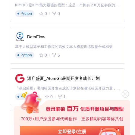
CUDA版本不匹配
：通过
nvcc --version
确认CUDA版
Kimi K3 是Kimi能力最强的模型：这是一个拥有 2.8 万亿参数的混合专家（MoE）模型，具备原生视觉理解能力，并支持 100 万 token 的上下文窗口。
本，安装对应PaddlePaddle版本：
0
0
Python
# 例如CUDA 11.7
DataFlow
依赖冲突
：使用虚拟环境隔离依赖：
基于大模型算子和工作流的高效文本大模型训练数据合成框架
0
5
Python
source
 ocr_env/bin/activate  
# Linux/macOS
ocr_env\Scripts\activate     
# Windows
源启盛夏_AtomGit暑期开发者成长计划
💡 专家提示：国内用户可配置豆瓣源加速依赖安装：
pip con
fig set global.index-url https://pypi.doubanio.
「源启盛夏」暑期校园开发者成长计划旨在激活校园开源力量，通过积分激励、认证扶持、资源倾斜等形式，引导高校组织和开发者完成「入驻 — 建项目 — 做贡献 — 获认证 — 得资源」的完整闭环。无论你是想带领社团入驻平台的组织者，还是希望用代码贡献证明自己的开发者，都能在这里找到属于你的成长路径。
com/simple
0
1
Markdown
三、多样化安装方案：从快速部署到深度开发
1. 零基础5分钟安装：pip一键部署
700万+用户深度参与代码创作，更多精彩内容等你共创
py-xiaozhi
适合快速体验和生产环境使用：
基于Python的Xiaozhi AI，适用于想要完整Xiaozhi体验而无需拥有专用硬件的用户。
立即登录/注册