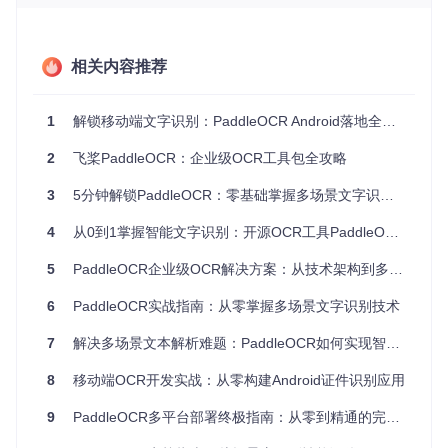
擎，满足服务器、嵌入式设备等多场景需求。
3. 多模态文档理解，超越传统OCR
相关内容推荐
集成PP-StructureV3文档结构化引擎，支持表格识别（Excel
导出）、版面分析、公式提取等复杂任务。基于LayoutLM系
列模型实现关键信息抽取，将OCR从简单文字识别升级为智能
1
解锁移动端文字识别：PaddleOCR Android落地全攻略
文档理解系统。
2
飞桨PaddleOCR：企业级OCR工具包全攻略
图1：PaddleOCR技术架构与应用场景全景图，展示模型体
3
5分钟解锁PaddleOCR：零基础掌握多场景文字识别的实战指南
系、部署方式及行业解决方案
4
从0到1掌握智能文字识别：开源OCR工具PaddleOCR实战指南
💡 专家提示：项目持续迭代优化，建议关注release分支获取
最新模型。对于多语言场景，可通过
lang
参数指定识别语言，
5
PaddleOCR企业级OCR解决方案：从技术架构到多场景落地实践
如
lang="fr"
启用法语识别，无需额外训练。
6
PaddleOCR实战指南：从零掌握多场景文字识别技术
二、环境准备实战：系统配置与兼容性检测
7
解决多场景文本解析难题：PaddleOCR如何实现智能文本解析与多语言识别？
1. 软硬件环境要求对比
配置类
8
移动端OCR开发实战：从零构建Android证件识别应用
最低要求
推荐配置
适用场景
型
9
PaddleOCR多平台部署终极指南：从零到精通的完整解决方案
轻量级应用、
双核2.0G
四核3.0GHz+
CPU
开发调试
Hz