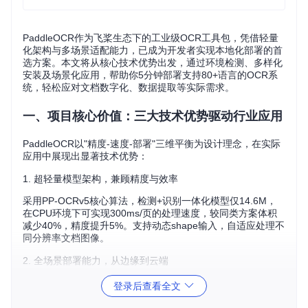
PaddleOCR作为飞桨生态下的工业级OCR工具包，凭借轻量
化架构与多场景适配能力，已成为开发者实现本地化部署的首
选方案。本文将从核心技术优势出发，通过环境检测、多样化
安装及场景化应用，帮助你5分钟部署支持80+语言的OCR系
统，轻松应对文档数字化、数据提取等实际需求。
一、项目核心价值：三大技术优势驱动行业应用
PaddleOCR以"精度-速度-部署"三维平衡为设计理念，在实际
应用中展现出显著技术优势：
1. 超轻量模型架构，兼顾精度与效率
采用PP-OCRv5核心算法，检测+识别一体化模型仅14.6M，
在CPU环境下可实现300ms/页的处理速度，较同类方案体积
减少40%，精度提升5%。支持动态shape输入，自适应处理不
同分辨率文档图像。
2. 全场景部署能力，从边缘到云端
提供Python/C++推理接口、Serving服务化部署及移动端SD
登录后查看全文
K，支持Linux/Windows/macOS全平台。通过Paddle2ONNX
可转换为ONNX格式，适配TensorRT、OpenVINO等加速引