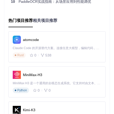
10
PaddleOCR实战指南：从场景应用到性能调优
批量处理、高
NVIDIA GPU (≥
无
GPU
6GB显存)
并发服务
内存
单张图像识别
4GB
8GB+
热门项目推荐
相关项目推荐
Python 3.
Python 3.9-3.1
系统
兼容性最佳
8-3.12
1
Paddle
功能完整性
≥3.0
≥3.2
atomcode
Paddle
Claude Code 的开源替代方案。连接任意大模型，编辑代码，运行命令，自动验证 — 全自动执行。用 Rust 构建，极致性能。 ｜ An open-source alternative to Claude Code. Connect any LLM, edit code, run commands, and verify changes — autonomously. Built in Rust for speed. Get Started
2. 环境检测脚本
0
538
Rust
在终端执行以下命令，自动检测系统兼容性：
# 克隆项目仓库
git 
clone
MiniMax-H3
cd
 PaddleOCR

MiniMax H3 是一个通用的全模态生成系统。它支持对由文本、图像、视频和音频组成的多模态上下文进行统一理解，并能生成分辨率高达 2K、时长可达 15 秒的带原生立体声音频的视频。得益于面向任务泛化的系统设计，H3 在预训练阶段就已具备广泛的多模态上下文理解与生成能力，能够出色地执行复杂的多模态指令。
# 运行环境检测脚本
0
0
Python
脚本将输出系统信息、Python版本、PaddlePaddle安装状态
等关键信息，并给出针对性配置建议。常见问题及解决方案：
Kimi-K3