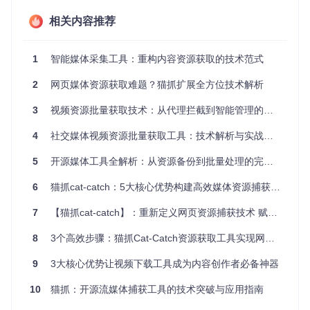
相关内容推荐
从零开始：环境配置与基础操作
要开始使用这款工具，首先需要完成基础环境的搭建。确保系
1
智能媒体采集工具：重构内容资源获取的技术范式
统已安装Python 3.8或更高版本，这是运行工具的必要条件。
通过终端执行以下命令获取项目代码并安装依赖：
2
网页媒体资源获取难题？猫抓扩展全方位技术解析
git 
3
视频资源批量获取技术：从代理拦截到智能管理的全栈解决方案
clone
cd
 bilibili-downloader

4
社交媒体视频资源批量获取工具：技术解析与实战指南
5
开源媒体工具全解析：从资源备份到批量处理的完整实践指南
基础下载操作异常简单，只需在项目目录下执行包含视频链接
的命令即可启动下载流程。工具会自动分析视频信息，包括可
6
猫抓cat-catch：5大核心优势构建高效媒体资源捕获解决方案
用的分辨率选项、音频质量参数等，并默认选择最优配置开始
下载。这种设计极大降低了使用门槛，即使是非技术背景的用
7
【猫抓cat-catch】：重新定义网页资源捕获技术 赋能数字内容管理
户也能快速上手。
8
3个高效步骤：猫抓Cat-Catch资源获取工具实现网页媒体轻松下载
图：bilibili-downloader工具运行界面展示，显示视频信息解析
9
3大核心优势让视频下载工具成为内容创作者必备神器
与下载进度过程
10
猫抓：开源流媒体捕获工具的技术突破与应用指南
高级功能配置：解锁高分辨率存储能力