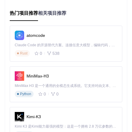
要获取4K等高分辨率内容，需要进行Cookie配置以验证会员
热门项目推荐
相关项目推荐
权限。这个过程分为两个关键步骤：首先在浏览器中获取认证
信息，然后将其配置到工具中。具体操作如下：登录B站网页
版后，通过浏览器开发者工具的"网络"面板刷新页面，在第一
个请求的响应头中找到包含SESSDATA的Cookie字段。
atomcode
Claude Code 的开源替代方案。连接任意大模型，编辑代码，运行命令，自动验证 — 全自动执行。用 Rust 构建，极致性能。 ｜ An open-source alternative to Claude Code. Connect any LLM, edit code, run commands, and verify changes — autonomously. Built in Rust for speed. Get Started
图：B站Cookie配置步骤示意图，标注了SESSDATA值的获取
0
538
Rust
位置与配置方法
获取SESSDATA值后，打开项目目录中的config.py文件，找到
COOKIE配置项并填入对应值。完成这一配置后，工具就能访
MiniMax-H3
问会员专属的高分辨率资源。需要注意的是，Cookie具有时效
性，建议每30天更新一次以确保持续访问权限。
MiniMax H3 是一个通用的全模态生成系统。它支持对由文本、图像、视频和音频组成的多模态上下文进行统一理解，并能生成分辨率高达 2K、时长可达 15 秒的带原生立体声音频的视频。得益于面向任务泛化的系统设计，H3 在预训练阶段就已具备广泛的多模态上下文理解与生成能力，能够出色地执行复杂的多模态指令。
除了基础下载功能，工具还提供丰富的参数控制选项。通过命
0
0
Python
令行参数可以指定视频质量、单独下载音频、批量处理多个链
接等。这些高级功能使得工具能够适应不同的使用场景，从简
单的单视频下载到复杂的批量内容管理都能高效完成。
Kimi-K3
资源管理建议：构建系统化的媒体库
Kimi K3 是Kimi能力最强的模型：这是一个拥有 2.8 万亿参数的混合专家（MoE）模型，具备原生视觉理解能力，并支持 100 万 token 的上下文窗口。
下载内容的有效管理同样重要。建议建立分级存储目录结构，