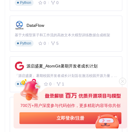
0
0
Python
按内容类型（如教程、动漫、纪录片）和分辨率（如4K、108
0P）进行分类存储。对于重要内容，可以考虑定期备份到外部
存储设备，采用RAID技术或云存储方案确保数据安全。
DataFlow
在文件命名方面，推荐使用"来源-标题-分辨率-日期"的命名规
范，例如"bilibili-Python高级编程-2160p-20231001.mp4"。这
基于大模型算子和工作流的高效文本大模型训练数据合成框架
种命名方式既便于检索，也能清晰反映文件属性。同时，建议
对下载的视频内容添加元数据标签，利用媒体管理软件建立索
0
5
Python
引系统，提升长期管理效率。
随着数字内容的不断积累，一个系统化的媒体资源管理方案变
得越来越重要。bilibili-downloader作为开源工具，为用户提供
源启盛夏_AtomGit暑期开发者成长计划
了从内容获取到存储管理的完整解决方案。无论是构建个人学
习资料库，还是保存珍贵的视频记忆，这款工具都能成为可靠
「源启盛夏」暑期校园开发者成长计划旨在激活校园开源力量，通过积分激励、认证扶持、资源倾斜等形式，引导高校组织和开发者完成「入驻 — 建项目 — 做贡献 — 获认证 — 得资源」的完整闭环。无论你是想带领社团入驻平台的组织者，还是希望用代码贡献证明自己的开发者，都能在这里找到属于你的成长路径。
的技术助手，帮助用户在数字时代更好地管理和保护自己的媒
体资产。
0
1
Markdown
bilibili-downloader
下载源代码
700万+用户深度参与代码创作，更多精彩内容等你共创
py-xiaozhi
B站视频下载，支持下载大会员清晰度4K，持续更新中
基于Python的Xiaozhi AI，适用于想要完整Xiaozhi体验而无需拥有专用硬件的用户。
立即登录/注册
项目地址：
https://gitcode.com/gh_mirrors/bil/bilibili-
0
1
Python
downloader