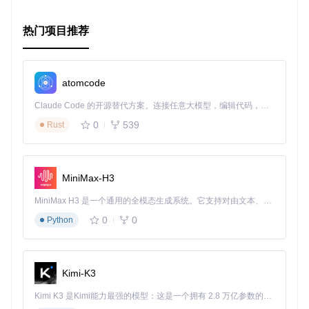
热门项目推荐
atomcode
Claude Code 的开源替代方案。连接任意大模型，编辑代码，运行命令，自动验证 — 全自动执行。用 Rust 构建，极致性能。 ｜ An open-source alternative to Claude Code. Connect any LLM, edit code, run commands, and verify changes — autonomously. Built in Rust for speed. Get Started
0
539
Rust
MiniMax-H3
MiniMax H3 是一个通用的全模态生成系统。它支持对由文本、图像、视频和音频组成的多模态上下文进行统一理解，并能生成分辨率高达 2K、时长可达 15 秒的带原生立体声音频的视频。得益于面向任务泛化的系统设计，H3 在预训练阶段就已具备广泛的多模态上下文理解与生成能力，能够出色地执行复杂的多模态指令。
0
0
Python
Kimi-K3
Kimi K3 是Kimi能力最强的模型：这是一个拥有 2.8 万亿参数的混合专家（MoE）模型，具备原生视觉理解能力，并支持 100 万 token 的上下文窗口。