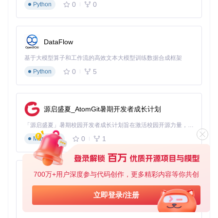
0
0
Python
DataFlow
基于大模型算子和工作流的高效文本大模型训练数据合成框架
0
5
Python
源启盛夏_AtomGit暑期开发者成长计划
「源启盛夏」暑期校园开发者成长计划旨在激活校园开源力量，通过积分激励、认证扶持、资源倾斜等形式，引导高校组织和开发者完成「入驻 — 建项目 — 做贡献 — 获认证 — 得资源」的完整闭环。无论你是想带领社团入驻平台的组织者，还是希望用代码贡献证明自己的开发者，都能在这里找到属于你的成长路径。
0
1
Markdown
700万+用户深度参与代码创作，更多精彩内容等你共创
py-xiaozhi
基于Python的Xiaozhi AI，适用于想要完整Xiaozhi体验而无需拥有专用硬件的用户。
立即登录/注册
0
1
Python