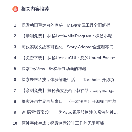
易于集成
：简单的 API，快速实现加载效果。
高度定制
：颜色、线条宽度、背景色等多方面自由调整。
相关内容推荐
兼容性强
：支持多种 Flutter 平台，包括 Web、iOS 和 And
roid。
1
探索动画重定向的奥秘：Maya专属工具全面解析
免费开源
：遵循 Apache 2.0 许可证，开发者可以自由使用
和贡献代码。
2
【亲测免费】 探秘Lottie-MiniProgram：微信小程序中的动画神器
为了更直观地了解各个动画效果，您可以访问项目提供的在线
演示链接
，亲自体验这些灵动的动画。
3
高效实现长故事可视化：Story-Adapter全流程零门槛上手指南
总结来说，
LoadingIndicator
不仅是一款工具，更是提高
4
【免费下载】 探秘UAssetGUI：您的Unreal Engine资产神器
用户体验的得力助手。无论是新手开发者还是经验丰富的专业
人士，都能轻松地将其整合进自己的 Flutter 项目中，打造出
5
探索ToyView：轻松绘制动画的神器
更具魅力的应用程序。赶快试试看，让您的加载界面从此与众
不同吧！
6
探索未来科技，体验智能生活——Tarnhelm 开源项目简介
7
【亲测免费】 探秘高效漫画下载神器：copymanga-downloader
8
探索漫画世界的新窗口：《一本漫画》开源项目推荐
9
🎉 探索“百宝袋”——为Astro视图转换注入魔法的神器✨
10
原神字体生成：探索创意设计工具的无限可能