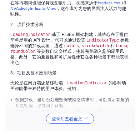
在等待期间也能保持视觉吸引力。灵感来源于
loaders.css
和
NVActivityIndicatorView
，这个库将为您的界面注入活力与趣
味性。
2、项目技术分析
LoadingIndicator
基于 Flutter 框架构建，其核心在于提供
简单易用的 API 设计。您可以通过设置
indicatorType
参数
选择不同的加载动画，通过
colors
,
strokeWidth
和
backg
roundColor
等参数自定义样式，使其完美融入您的应用风
格。此外，它的兼容性和可扩展性使它在各种场景下都能表现
出色。
3、项目及技术应用场景
无论是在网页端还是移动端，
LoadingIndicator
的各种动
画都能带来独特的用户体验。例如：
数据加载：当后台处理数据或网络请求时，可以展示有趣的
加载动画，提升用户体验。
页面切换：在页面过渡期间，使用动画减轻用户等待感。
错误提示：当出现错误时，配合富有创意的动画，既提醒用
登录后查看全文
户又降低用户的焦虑情绪。
4、项目特点
丰富多样
：34种独特动画，满足各种设计需求。