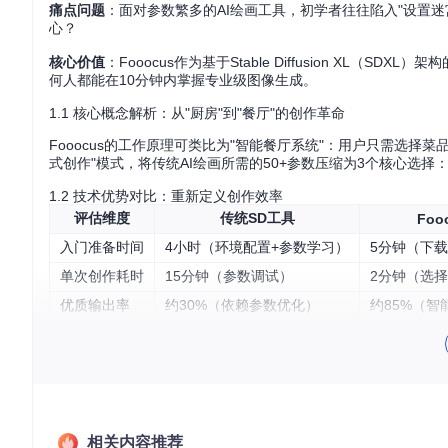
痛点问题
：面对参数繁多的AI绘画工具，初学者往往陷入"设置
心？
核心价值
：Fooocus作为基于Stable Diffusion X
何人都能在10分钟内掌握专业级图像生成。
1.1 核心概念解析：从"厨房"到"餐厅"的创作革命
Fooocus的工作原理可类比为"智能餐厅系统"：用户只需选
式创作"模式，将传统AI绘画所需的50+参数压缩为3个核心选
1.2 技术优势对比：重新定义创作效率
评估维度
传统SD工具
Foo
入门准备时间
4小时（环境配置+参数学习）
5分钟（下
单次创作耗时
15分钟（参数调试）
2分钟（选
优质输出率
约30%（依赖参数优化）
约85%（智
硬件门槛
8GB以上显存
4GB显存即
1.3 基础架构解析：理解Fooocus的"智能大脑"
Fooocus采用"三引擎协同"架构：基础生成引擎（Base Engine）
e）确保艺术表现力。这种架构类似"摄影师+修图师+艺术指导"
相关内容推荐