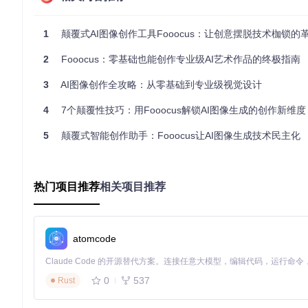
二、实战指南：三个行业场景的落地应用
1
颠覆式AI图像创作工具Fooocus：让创意摆脱技术枷锁的革新性
痛点问题
：通用型AI绘画工具往往难以满足特定行业的专业需求
核心价值
：通过三个典型行业场景的完整工作流演示，掌握Foo
2
Fooocus：零基础也能创作专业级AI艺术作品的终极指南
化。
3
AI图像创作全攻略：从零基础到专业级视觉设计
2.1 产品设计：3步生成专业级产品渲染图
4
7个颠覆性技巧：用Fooocus解锁AI图像生成的创作新维度
场景需求
：为新款智能手表设计宣传素材，需要展现产品细节与
5
颠覆式智能创作助手：Fooocus让AI图像生成技术民主化
📌
操作步骤
：
输入核心提示词："智能手表，金属表带，蓝色表盘，佩戴在
选择风格模板："商业摄影" + "产品渲染"（风格融合功能）
热门项目推荐
相关项目推荐
设置参数：分辨率1024×1024，生成数量4张
💡
预期结果
：获得4张不同角度的产品效果图，包含表盘细节特
atomcode
2.2 教育出版：5分钟制作教材插画
0
537
Rust
场景需求
：为小学生科学教材创作"太阳系行星"插图，需要兼具
📌
操作步骤
：