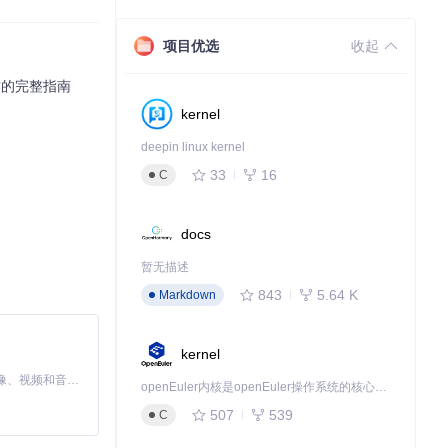
项目优选
收起
成品的快速转
作的完整指南
kernel
deepin linux kernel
33
16
C
docs
暂无描述
843
5.64 K
Markdown
kernel
MiniMax H3 是一个通用的全模态生成系统。它支持对由文本、图像、视频和音频组成的多模态上下文进行统一理解，并能生成分辨率高达 2K、时长可达 15 秒的带原生立体声音频的视频。得益于面向任务泛化的系统设计，H3 在预训练阶段就已具备广泛的多模态上下文理解与生成能力，能够出色地执行复杂的多模态指令。
openEuler内核是openEuler操作系统的核心，既是系统性能与稳定性的基石，也是连接处理器、设备与服务的桥梁。
507
539
C