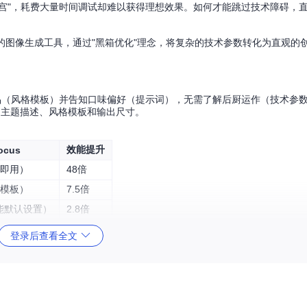
迷宫"，耗费大量时间调试却难以获得理想效果。如何才能跳过技术障碍，
L（SDXL）架构的图像生成工具，通过"黑箱优化"理念，将复杂的技术参数转化为直观
择菜品（风格模板）并告知口味偏好（提示词），无需了解后厨运作（技术参数
择：主题描述、风格模板和输出尺寸。
效能提升
ocus
载即用）
48倍
择模板）
7.5倍
能默认设置）
2.8倍
可运行
降低50%
登录后查看全文
负责构建图像主体，优化引擎（Refiner Engine）提升细节质量，风格引擎（St
的专业团队协作，各司其职又无缝配合。