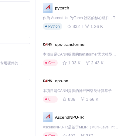
pytorch
作为 Ascend for PyTorch 社区的核心组件，TorchNPU 是昇腾专为 PyTorch 打造的深度学习适配插件，使 PyTorch 框架能够直接调用昇腾 NPU，为开发者提供昇腾 AI 处理器的超强算力。
832
1.26 K
Python
ops-transformer
本项目是CANN提供的transformer类大模型算子库，实现网络在NPU上加速计算。
1.03 K
2.43 K
C++
基于Python的Xiaozhi AI，适用于想要完整Xiaozhi体验而无需拥有专用硬件的用户。
ops-nn
本项目是CANN提供的神经网络类计算算子库，实现网络在NPU上加速计算。
836
1.66 K
C++
AscendNPU-IR
AscendNPU-IR是基于MLIR（Multi-Level Intermediate Representation）构建的，面向昇腾亲和算子编译时使用的中间表示，提供昇腾完备表达能力，通过编译优化提升昇腾AI处理器计算效率，支持通过生态框架使能昇腾AI处理器与深度调优
497
337
C++