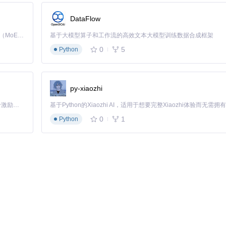
色和特征，小行星带，黑色背景，星星点缀，适合儿童理解"
DataFlow
Kimi K3 是Kimi能力最强的模型：这是一个拥有 2.8 万亿参数的混合专家（MoE）模型，具备原生视觉理解能力，并支持 100 万 token 的上下文窗口。
基于大模型算子和工作流的高效文本大模型训练数据合成框架
0
5
Python
科学准确，色彩鲜明，线条简洁，适合印刷和电子教材使用。
py-xiaozhi
「源启盛夏」暑期校园开发者成长计划旨在激活校园开源力量，通过积分激励、认证扶持、资源倾斜等形式，引导高校组织和开发者完成「入驻 — 建项目 — 做贡献 — 获认证 — 得资源」的完整闭环。无论你是想带领社团入驻平台的组织者，还是希望用代码贡献证明自己的开发者，都能在这里找到属于你的成长路径。
布局和氛围。
0
1
Python
落地窗外是绿色草坪，自然光充足，极简装饰，白色墙壁"
设计理念，帮助客户快速决策。