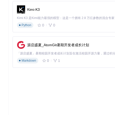
输入核心提示词："卡通风格太阳系行星，每个行星有独特颜
Kimi-K3
选择风格模板："卡通插画" + "教育图表"
启用"构图引导"功能，选择"环形排列"布局
调整参数：分辨率1200×800，风格强度70%
0
0
Python
生成并选择最优结果
💡
预期结果
：获得一张符合教学要求的太阳系示意图，行星比例
源启盛夏_AtomGit暑期开发者成长计划
2.3 室内设计：快速生成空间概念图
场景需求
：为客户展示北欧风格客厅的设计方案，需要体现家具
0
1
Markdown
📌
操作步骤
：
输入核心提示词："北欧风格客厅，浅灰色沙发，原木茶几，
选择风格模板："室内设计" + "写实渲染"
设置视角："45度角透视"，启用"空间深度增强"
生成3张不同布局方案
💡
预期结果
：获得三张不同家具布局的客厅渲染图，可直观展示