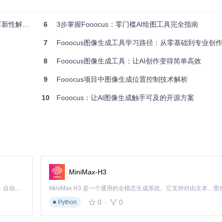
解决方案
6
3步掌握Fooocus：零门槛AI绘图工具完全指南
，如何针对不同创作场景实现高效产出？
ocus在产品设计、教育素材和营销内容创作中的应用技巧，实现从创意到
7
Fooocus图像生成工具学习路径：从零基础到专业创
8
Fooocus图像生成工具：让AI创作变得简单高效
9
Fooocus项目中图像生成位置控制技术解析
使用场景。
10
Fooocus：让AI图像生成触手可及的开源方案
商务人士手腕上，办公室背景，自然光"
写和场景化使用展示，可直接用于宣传册设计。
MiniMax-H3
Claude Code 的开源替代方案。连接任意大模型，编辑代码，运行命令，自动验证 — 全自动执行。用 Rust 构建，极致性能。 ｜ An open-source alternative to Claude Code. Connect any LLM, edit code, run commands, and verify changes — autonomously. Built in Rust for speed. Get Started
0
0
Python
科学性与趣味性。