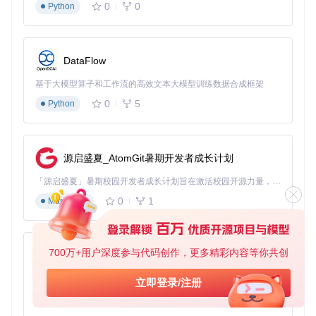
0
0
Python
渲染分辨率降低30%但视觉效果无明显损失
帧率提升40%以上，达到55-60FPS流畅阈值
DataFlow
图3：Banishers游戏中的OptiScaler设置面板，可实时调整超
分辨率参数
基于大模型算子和工作流的高效文本大模型训练数据合成框架
硬件适配矩阵：找到你的专属优化方案
0
5
Python
典型帧率
画质
显卡类型
推荐技术
提升
损失
NVIDIA GTX 10/16
FSR 2.1.2
35-45%
<5%
源启盛夏_AtomGit暑期开发者成长计划
系列
AMD RX 5000/600
「源启盛夏」暑期校园开发者成长计划旨在激活校园开源力量，通过积分激励、认证扶持、资源倾斜等形式，引导高校组织和开发者完成「入驻 — 建项目 — 做贡献 — 获认证 — 得资源」的完整闭环。无论你是想带领社团入驻平台的组织者，还是希望用代码贡献证明自己的开发者，都能在这里找到属于你的成长路径。
FSR 2.2.1
40-50%
<3%
0系列
0
1
Markdown
XeSS Qualit
Intel Arc A380以上
45-60%
<2%
y
NVIDIA RTX 20/30/
DLSS + FS
50-70%
<1%
700万+用户深度参与代码创作，更多精彩内容等你共创
40系列
R混合
py-xiaozhi
基于Python的Xiaozhi AI，适用于想要完整Xiaozhi体验而无需拥有专用硬件的用户。
表1：不同硬件配置的OptiScaler优化方案对比
立即登录/注册
0
1
Python
当画面出现"油画效果"：进阶问题解决方案