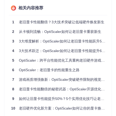
相关内容推荐
像素重建的艺术：从"猜"到"算"的进化
传统上，游戏渲染画面就像拼一幅1000块的拼图，显卡需要计
算每一个像素的颜色和位置。当性能不足时，只能减少拼图数
1
老旧显卡性能翻倍？3大技术突破让低端硬件焕发新生
量（降低分辨率），导致画面模糊。OptiScaler的超分辨率技
术则像一位经验丰富的拼图大师，它通过分析相邻像素的关
2
从卡顿到流畅：OptiScaler如何让老旧显卡重获新生
系，智能预测并填充缺失的细节——这就是为什么在1080P的
渲染分辨率下，能呈现接近4K的视觉效果。
3
3大维度解析：OptiScaler如何让老旧显卡性能跃升50%？
三大技术引擎的协同作战
4
3大技术跃迁：OptiScaler如何让老旧显卡性能提升60%？
OptiScaler最革命性的突破在于将三种不同原理的超分辨率技
5
OptiScaler：跨平台性能优化工具重构老旧硬件游戏体验
术整合为统一接口：
6
OptiScaler：老旧显卡的性能重生之路
XeSS技术
：如同用AI修复老照片，通过神经网络模型预测
高分辨率细节，在Intel Arc显卡上可提升50%帧率
7
游戏画质增强焕新：OptiScaler突破硬件限制的视觉革命
FSR 2.1.2
：像使用放大镜观察报纸网点，通过复杂算法重
建纹理边缘，AMD显卡兼容性最佳
8
老旧显卡性能翻倍的秘密武器：OptiScaler开源优化工具全解析
DLSS支持
：为NVIDIA用户保留原生深度学习加速，确保高
端卡性能最大化
9
如何让旧显卡性能提升50%？5个实用优化技巧让老旧硬件焕发新生
10
老旧硬件优化新方案：OptiScaler如何让你的显卡焕发第二春
图2：OptiScaler的多技术融合界面，可实时切换不同超分辨率
方案并预览效果