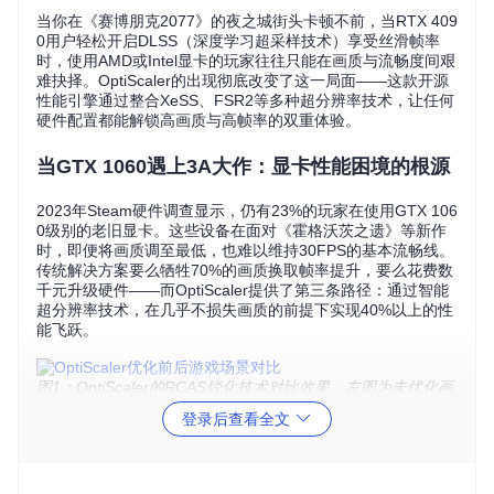
当你在《赛博朋克2077》的夜之城街头卡顿不前，当RTX 409
0用户轻松开启DLSS（深度学习超采样技术）享受丝滑帧率
时，使用AMD或Intel显卡的玩家往往只能在画质与流畅度间艰
难抉择。OptiScaler的出现彻底改变了这一局面——这款开源
性能引擎通过整合XeSS、FSR2等多种超分辨率技术，让任何
硬件配置都能解锁高画质与高帧率的双重体验。
当GTX 1060遇上3A大作：显卡性能困境的根源
2023年Steam硬件调查显示，仍有23%的玩家在使用GTX 106
0级别的老旧显卡。这些设备在面对《霍格沃茨之遗》等新作
时，即便将画质调至最低，也难以维持30FPS的基本流畅线。
传统解决方案要么牺牲70%的画质换取帧率提升，要么花费数
千元升级硬件——而OptiScaler提供了第三条路径：通过智能
超分辨率技术，在几乎不损失画质的前提下实现40%以上的性
能飞跃。
图1：OptiScaler的RCAS锐化技术对比效果，左图为未优化画
面，右图为启用后效果，注意灯光细节和纹理清晰度的提升
登录后查看全文
超分辨率就像智能拼图：OptiScaler核心技术解
析