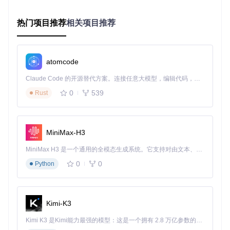
从安装到优化的900秒：OptiScaler实战指南
热门项目推荐
相关项目推荐
三步完成性能蜕变
部署核心文件
atomcode
Claude Code 的开源替代方案。连接任意大模型，编辑代码，运行命令，自动验证 — 全自动执行。用 Rust 构建，极致性能。 ｜ An open-source alternative to Claude Code. Connect any LLM, edit code, run commands, and verify changes — autonomously. Built in Rust for speed. Get Started
git 
clone
cd
0
539
Rust
chmod
将生成的
opti_scaler.dll
复制到游戏根目录，完成基础
MiniMax-H3
部署。
MiniMax H3 是一个通用的全模态生成系统。它支持对由文本、图像、视频和音频组成的多模态上下文进行统一理解，并能生成分辨率高达 2K、时长可达 15 秒的带原生立体声音频的视频。得益于面向任务泛化的系统设计，H3 在预训练阶段就已具备广泛的多模态上下文理解与生成能力，能够出色地执行复杂的多模态指令。
配置优化参数
启动游戏后按
Shift+F1
呼出控制面板，建
议初始设置：
0
0
Python
超分辨率比例：1.5x（平衡画质与性能）
锐化强度：0.8（避免过度锐化产生噪点）
质量模式：Balanced（平衡模式）
Kimi-K3
验证优化效果
通过内置性能监控面板观察：
Kimi K3 是Kimi能力最强的模型：这是一个拥有 2.8 万亿参数的混合专家（MoE）模型，具备原生视觉理解能力，并支持 100 万 token 的上下文窗口。