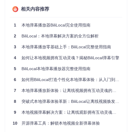
相关内容推荐
BiliLocal主界面展示 - 集成视频播放与弹幕控制的一体化设
计，本地弹幕与视频增强的完美结合
1
本地弹幕播放器BiliLocal完全使用指南
典型场景应用：弹幕功能的多元价值
2
BiliLocal：本地弹幕解决方案的全方位解析
教学视频弹幕笔记系统
3
本地弹幕播放零基础上手：BiliLocal完整使用指南
在学习编程教程或专业课程时，BiliLocal的弹幕系统可转化为
协作笔记工具。观看过程中，您可以：
4
如何让本地视频拥有互动灵魂？揭秘BiliLocal弹幕引擎
对关键知识点添加时间戳弹幕笔记
5
BiliLocal本地弹幕播放器完整使用指南
与学习小组共享弹幕笔记文件
通过关键词搜索定位重点内容
6
如何用BiliLocal打造个性化本地弹幕体验：从入门到精通
这种方式将被动观看转变为主动学习，实验数据显示使用弹幕
7
本地弹幕播放新体验：让离线视频拥有互动灵魂的开源方案
笔记可使知识点记忆率提升40%。
8
突破式本地弹幕体验革新：BiliLocal让离线视频焕发互动生机
家庭观影弹幕互动
9
本地视频弹幕解决方案：让离线观影拥有互动灵魂的开源工具
家庭聚会观看影片时，BiliLocal创造了全新的社交体验：
10
实时分享观影感受而不干扰他人
开源弹幕工具：解锁本地视频全新弹幕体验
长辈可通过弹幕获取文化背景解释