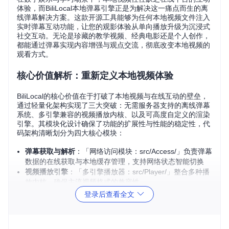
体验，而BiliLocal本地弹幕引擎正是为解决这一痛点而生的离
线弹幕解决方案。这款开源工具能够为任何本地视频文件注入
实时弹幕互动功能，让您的观影体验从单向播放升级为沉浸式
社交互动。无论是珍藏的教学视频、经典电影还是个人创作，
都能通过弹幕实现内容增强与观点交流，彻底改变本地视频的
观看方式。
核心价值解析：重新定义本地视频体验
BiliLocal的核心价值在于打破了本地视频与在线互动的壁垒，
通过轻量化架构实现了三大突破：无需服务器支持的离线弹幕
系统、多引擎兼容的视频播放内核、以及可高度自定义的渲染
引擎。其模块化设计确保了功能的扩展性与性能的稳定性，代
码架构清晰划分为四大核心模块：
弹幕获取与解析
：「网络访问模块：src/Access/」负责弹幕
数据的在线获取与本地缓存管理，支持网络状态智能切换
视频播放引擎
：「多引擎播放器：src/Player/」整合多种播
放内核，确保主流视频格式的兼容性
弹幕渲染系统
：「高效渲染引擎：src/Render/」提供 Open
登录后查看全文
GL 与 Raster 双渲染模式，平衡视觉效果与系统资源占用
用户交互界面
：「界面交互组件：src/UI/」包含 Widget 与
Quick2 两套界面系统，适应不同使用场景