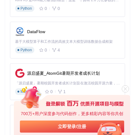
Kimi K3 是Kimi能力最强的模型：这是一个拥有 2.8 万亿参数的混合专家（MoE）模型，具备原生视觉理解能力，并支持 100 万 token 的上下文窗口。
安装。工具会自动检测设备型号并匹配合适的驱动组件。安装
0
0
完成后，平板将自动重启并进入Windows系统初始化流程。整
Python
个过程无需手动干预，系统会自动完成所有配置。
场景拓展：解锁小米Pad 5的四种生产力形态
DataFlow
移动办公平板配置：随时随地处理工作
基于大模型算子和工作流的高效文本大模型训练数据合成框架
安装Windows系统后，小米Pad 5可以流畅运行Office全家
0
4
Python
桶、Photoshop等专业软件。配合蓝牙键盘和触控笔，您可以
在咖啡厅、机场等任何地方轻松处理文档、制作演示文稿。特
别值得一提的是，系统对触控操作进行了深度优化，手指滑动
选择文本、双指缩放图片等操作都非常流畅自然。
源启盛夏_AtomGit暑期开发者成长计划
跨设备协同：打造无缝工作流
「源启盛夏」暑期校园开发者成长计划旨在激活校园开源力量，通过积分激励、认证扶持、资源倾斜等形式，引导高校组织和开发者完成「入驻 — 建项目 — 做贡献 — 获认证 — 得资源」的完整闭环。无论你是想带领社团入驻平台的组织者，还是希望用代码贡献证明自己的开发者，都能在这里找到属于你的成长路径。
通过Windows的"你的手机"功能，小米Pad 5可以与您的安卓
0
1
Markdown
手机实现深度集成。您可以直接在平板上接听电话、回复短
信，甚至拖拽传输文件。对于需要多设备协作的用户来说，这
项功能极大提升了工作效率，让平板真正成为手机与电脑之间
的桥梁。
700万+用户深度参与代码创作，更多精彩内容等你共创
py-xiaozhi
创意设计工作站：释放灵感的数字画布
基于Python的Xiaozhi AI，适用于想要完整Xiaozhi体验而无需拥有专用硬件的用户。
立即登录/注册
Adreno GPU的完整驱动支持让小米Pad 5在图形处理方面表
0
1
Python