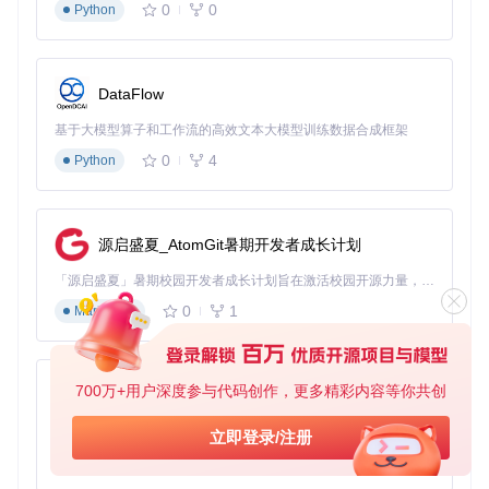
0
0
Python
DataFlow
基于大模型算子和工作流的高效文本大模型训练数据合成框架
0
4
Python
源启盛夏_AtomGit暑期开发者成长计划
「源启盛夏」暑期校园开发者成长计划旨在激活校园开源力量，通过积分激励、认证扶持、资源倾斜等形式，引导高校组织和开发者完成「入驻 — 建项目 — 做贡献 — 获认证 — 得资源」的完整闭环。无论你是想带领社团入驻平台的组织者，还是希望用代码贡献证明自己的开发者，都能在这里找到属于你的成长路径。
0
1
Markdown
700万+用户深度参与代码创作，更多精彩内容等你共创
py-xiaozhi
基于Python的Xiaozhi AI，适用于想要完整Xiaozhi体验而无需拥有专用硬件的用户。
立即登录/注册
0
1
Python