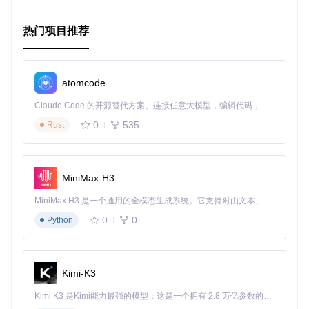
总的来说，无论你是系统管理员还是开发者，Any Proxy都是
值得信赖的工具，它能帮助你轻松管理和控制TCP连接。现在
热门项目推荐
就尝试一下，开启你的透明代理之旅吧！
atomcode
Claude Code 的开源替代方案。连接任意大模型，编辑代码，运行命令，自动验证 — 全自动执行。用 Rust 构建，极致性能。 ｜ An open-source alternative to Claude Code. Connect any LLM, edit code, run commands, and verify changes — autonomously. Built in Rust for speed. Get Started
0
535
Rust
MiniMax-H3
MiniMax H3 是一个通用的全模态生成系统。它支持对由文本、图像、视频和音频组成的多模态上下文进行统一理解，并能生成分辨率高达 2K、时长可达 15 秒的带原生立体声音频的视频。得益于面向任务泛化的系统设计，H3 在预训练阶段就已具备广泛的多模态上下文理解与生成能力，能够出色地执行复杂的多模态指令。
0
0
Python
Kimi-K3
Kimi K3 是Kimi能力最强的模型：这是一个拥有 2.8 万亿参数的混合专家（MoE）模型，具备原生视觉理解能力，并支持 100 万 token 的上下文窗口。