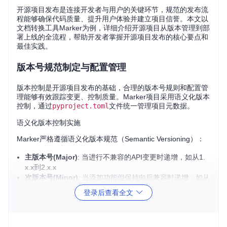
开源项目发布是连接开发者与用户的关键环节，规范的发布流
程能够确保代码质量、提升用户体验并建立项目信誉。本文以
文档转换工具Marker为例，详细介绍开源项目从版本管理到部
署上线的全流程，帮助开发者掌握开源项目发布的核心要点和
最佳实践。
版本号规范制定与配置管理
版本控制是开源项目发布的基础，合理的版本号规则和配置管
理能够有效跟踪变更、控制质量。Marker项目采用语义化版本
控制，通过
pyproject.toml
文件统一管理项目元数据。
语义化版本控制实施
Marker严格遵循语义化版本规范（Semantic Versioning）：
主版本号(Major)
: 当进行不兼容的API变更时递增，如从1.
x.x到2.x.x
次版本号(Minor)
: 当添加功能但保持向后兼容时递增，如从
1.10.x到1.11.x
登录后查看全文
修订号(Patch)
: 当进行向后兼容的问题修复时递增，如从1.
10.0到1.10.1
核心配置文件管理