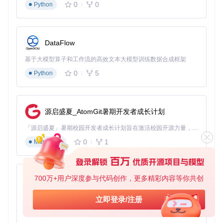
✅ 确保测试覆盖率≥80%：
poetry run pytest --cov=
0
0
Python
marker
✅ 执行性能基准测试：
poetry run python -m benchm
arks.overall.overall
✅ 验证跨平台兼容性（Linux/macOS/Windows）
DataFlow
基于大模型算子和工作流的高效文本大模型训练数据合成框架
打包配置与发布流程
0
5
Python
打包是将代码转换为可分发格式的过程，Marker使用Poetry作
为打包工具，确保构建过程的一致性和可重复性。
打包配置详解
源启盛夏_AtomGit暑期开发者成长计划
Poetry配置文件
pyproject.toml
中包含完整的打包信息：
「源启盛夏」暑期校园开发者成长计划旨在激活校园开源力量，通过积分激励、认证扶持、资源倾斜等形式，引导高校组织和开发者完成「入驻 — 建项目 — 做贡献 — 获认证 — 得资源」的完整闭环。无论你是想带领社团入驻平台的组织者，还是希望用代码贡献证明自己的开发者，都能在这里找到属于你的成长路径。
0
1
Markdown
[tool.poetry]
name
 = 
"marker-pdf"
version
 = 
"1.10.1"
description
 = 
"Convert documents to markdown with high sp
700万+用户深度参与代码创作，更多精彩内容等你共创
py-xiaozhi
readme
 = 
"README.md"
packages
 = [{include = 
"marker"
}]

基于Python的Xiaozhi AI，适用于想要完整Xiaozhi体验而无需拥有专用硬件的用户。
立即登录/注册
0
1
[tool.poetry.scripts]
Python
marker
 = 
"marker.scripts.convert:main"