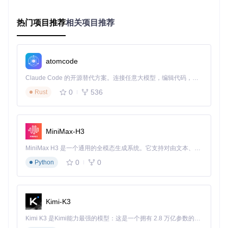
测试套件架构
项目测试目录结构清晰，覆盖各个核心模块：
热门项目推荐
相关项目推荐
构建器测试
:
tests/builders/
- 验证文档构建逻辑
转换器测试
:
tests/converters/
- 确保格式转换准确性
atomcode
处理器测试
:
tests/processors/
- 测试文档处理流程
渲染器测试
:
tests/renderers/
- 验证输出格式正确性
Claude Code 的开源替代方案。连接任意大模型，编辑代码，运行命令，自动验证 — 全自动执行。用 Rust 构建，极致性能。 ｜ An open-source alternative to Claude Code. Connect any LLM, edit code, run commands, and verify changes — autonomously. Built in Rust for speed. Get Started
性能基准测试实施
0
536
Rust
性能测试位于
benchmarks/
目录，包含：
整体性能评估
: 对比不同工具的转换质量和速度
专项测试
: 针对表格提取等关键功能的专项测试
MiniMax-H3
MiniMax H3 是一个通用的全模态生成系统。它支持对由文本、图像、视频和音频组成的多模态上下文进行统一理解，并能生成分辨率高达 2K、时长可达 15 秒的带原生立体声音频的视频。得益于面向任务泛化的系统设计，H3 在预训练阶段就已具备广泛的多模态上下文理解与生成能力，能够出色地执行复杂的多模态指令。
图：Marker与其他文档转换工具的LLM评分和平均处理时间对
0
0
Python
比，展示了开源项目性能测试的重要性
测试执行与覆盖率要求
Kimi-K3
发布前必须执行的测试步骤：
Kimi K3 是Kimi能力最强的模型：这是一个拥有 2.8 万亿参数的混合专家（MoE）模型，具备原生视觉理解能力，并支持 100 万 token 的上下文窗口。
✅ 运行完整测试套件：
poetry run pytest