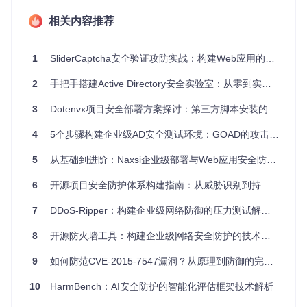
项目配置集中在以下关键文件中：
相关内容推荐
版本定义
:
pyproject.toml
- 包含项目名称、版本号和依赖信
息
1
SliderCaptcha安全验证攻防实战：构建Web应用的智能防御屏障
运行时配置
:
marker/settings.py
- 管理项目运行参数和环境
变量
2
手把手搭建Active Directory安全实验室：从零到实战的渗透测试环境构建指南
依赖管理
:
poetry.lock
- 确保依赖版本的一致性
3
Dotenvx项目安全部署方案探讨：第三方脚本安装的风险与替代方案
版本号在
pyproject.toml
中的定义示例：
4
5个步骤构建企业级AD安全测试环境：GOAD的攻击链仿真应用指南
[tool.poetry]
name
 = 
"marker-pdf"
5
从基础到进阶：Naxsi企业级部署与Web应用安全防护实践
version
 = 
"1.10.1"
description
 = 
"Convert documents to markdown with high sp
6
开源项目安全防护体系构建指南：从威胁识别到持续运营
authors
 = [
"Your Name <you@example.com>"
license
 = 
"MIT"
7
DDoS-Ripper：构建企业级网络防御的压力测试解决方案
8
开源防火墙工具：构建企业级网络安全防护的技术实践
自动化测试策略与实施
9
如何防范CVE-2015-7547漏洞？从原理到防御的完整指南
测试是确保开源项目质量的关键环节，Marker项目构建了全面
的测试体系，包括单元测试、集成测试和性能测试，确保发布
10
HarmBench：AI安全防护的智能化评估框架技术解析
版本的稳定性和可靠性。