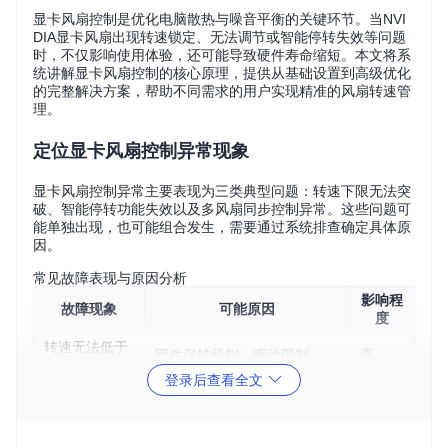
显卡风扇控制是优化电脑散热与噪音平衡的关键环节。当NVI
DIA显卡风扇出现转速锁定、无法调节或智能停转失效等问题
时，不仅影响使用体验，还可能导致硬件寿命缩短。本文将系
统讲解显卡风扇控制的核心原理，提供从基础设置到高级优化
的完整解决方案，帮助不同需求的用户实现精准的风扇转速管
理。
定位显卡风扇控制异常现象
显卡风扇控制异常主要表现为三类典型问题：转速下限无法突
破、智能停转功能失效以及多风扇同步控制异常。这些问题可
能单独出现，也可能组合发生，需要通过系统排查确定具体原
因。
常见故障表现与原因分析
影响程
故障现象
可能原因
度
转速无法低于
固件保护机制、驱动限制
高
30%
登录后查看全文
0 RPM模式不
温度阈值设置不当、软件版本
中
生效
不兼容
多风扇不同步
控制通道数量限制、硬件设计
中