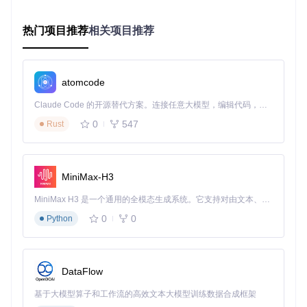
NVIDIA显卡通常采用双控制通道设计，即使物理风扇数量为3
热门项目推荐
相关项目推荐
个，也可能通过共享通道实现控制。这种设计源于成本控制和
信号干扰优化，是硬件层面的固有特性，无法通过软件修改。
图1：FanControl软件主界面，展示了GPU、CPU及机箱风扇
atomcode
的实时控制状态，包含转速显示和曲线调节功能（显卡风扇控
制界面）
Claude Code 的开源替代方案。连接任意大模型，编辑代码，运行命令，自动验证 — 全自动执行。用 Rust 构建，极致性能。 ｜ An open-source alternative to Claude Code. Connect any LLM, edit code, run commands, and verify changes — autonomously. Built in Rust for speed. Get Started
0
547
Rust
多维解决方案：突破风扇控制限制
调整BIOS参数解除转速锁定
MiniMax-H3
🔧
实施步骤
：
MiniMax H3 是一个通用的全模态生成系统。它支持对由文本、图像、视频和音频组成的多模态上下文进行统一理解，并能生成分辨率高达 2K、时长可达 15 秒的带原生立体声音频的视频。得益于面向任务泛化的系统设计，H3 在预训练阶段就已具备广泛的多模态上下文理解与生成能力，能够出色地执行复杂的多模态指令。
重启电脑并进入BIOS设置界面（通常按Del或F2键）
0
0
Python
定位至"Hardware Monitor"或"风扇控制"相关选项
将风扇模式设置为"PWM"，并禁用主板智能控制功能
适用场景
：所有NVIDIA显卡用户，特别是遇到30%转速下限问
题的用户
DataFlow
实施难度
：低（需谨慎操作，避免修改其他参数）
基于大模型算子和工作流的高效文本大模型训练数据合成框架
风险提示
：错误的BIOS设置可能导致系统不稳定，建议修改