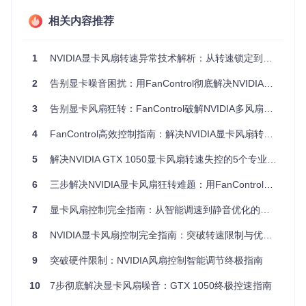
转速调节无响
驱动冲突、权限问题
高
相关内容推荐
应
⚠️ 重要提示：若出现风扇完全不转的情况，请立即停止使用并
1
NVIDIA显卡风扇转速异常技术解析：从转速锁定到智能温控的实战指南
检查硬件，避免核心过热导致永久损坏。
2
告别显卡噪音困扰：用FanControl彻底解决NVIDIA显卡风扇转速失控问题
解析显卡风扇控制技术原理
3
告别显卡风扇狂转：FanControl破解NVIDIA多风扇同步难题
📌
核心概念
：PWM（脉冲宽度调制技术）是当前主流的风扇
4
FanControl高效控制指南：解决NVIDIA显卡风扇转速异常完全方案
控制方式，通过调整电信号的占空比实现转速调节。与传统D
C（直流）控制相比，PWM技术具有调节精度高、能耗低的优
5
解决NVIDIA GTX 1050显卡风扇转速失控的5个专业技巧
势，是现代显卡的标准配置。
6
三步解决NVIDIA显卡风扇狂转难题：用FanControl打造静音散热系统
PWM与DC控制模式对比
特性
PWM控制
DC控制
7
显卡风扇控制完全指南：从智能调速到静音优化的实用技巧
调节方式
脉冲信号占空比
电压变化
8
NVIDIA显卡风扇控制完全指南：突破转速限制与优化调节策略
精度
高（1%级）
中（5-10%级）
能耗
低
高
9
突破硬件限制：NVIDIA风扇控制智能调节终极指南
适用场景
精准温控需求
简单散热场景
10
7步彻底解决显卡风扇噪音：GTX 1050终极控速指南
兼容性
需主板/显卡支持
普遍兼容