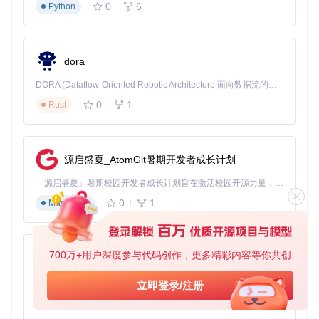
前记录原始配置
0
6
Python
配置智能停转方案
🔧
实施步骤
：
dora
在FanControl中创建新的"触发式曲线"
DORA (Dataflow-Oriented Robotic Architecture 面向数据流的机器人架构) 是为 AI 与具身智能机器人打造的高性能开发框架，以数据流范式重构开发逻辑，原生支持分布式部署与端边云协同 —— 无需复杂适配，即可实现一体端到端具身大小脑、VLA等模型部署，无缝衔接感知、推理、控制全链路，让 AI 能力与机器人动作深度融合。 依托 Rust 内核与零拷贝通信技术，它将具身大小脑、VLA等模型推理、多模态数据融合延迟压缩至微秒级，同时兼容 ROS2 生态与国产 AI 芯片，彻底降低具身智能机器人的开发门槛，让分布式部署下的 AI 赋能创新更高效、更灵活。
设置温度阈值：低于50°C时转速0%，高于55°C时转速4
0%
0
1
Rust
配置5°C迟滞区间，避免温度波动导致风扇频繁启停
适用场景
：追求静音体验的办公用户和轻度使用者
实施难度
：中（需理解温度曲线设置原理）
源启盛夏_AtomGit暑期开发者成长计划
风险提示
：设置过低的启动温度可能导致显卡在高负载时散热
不足
「源启盛夏」暑期校园开发者成长计划旨在激活校园开源力量，通过积分激励、认证扶持、资源倾斜等形式，引导高校组织和开发者完成「入驻 — 建项目 — 做贡献 — 获认证 — 得资源」的完整闭环。无论你是想带领社团入驻平台的组织者，还是希望用代码贡献证明自己的开发者，都能在这里找到属于你的成长路径。
安装专用传感器插件
0
1
Markdown
🔧
实施步骤
：
下载并安装NvThermalSensors插件
700万+用户深度参与代码创作，更多精彩内容等你共创
py-xiaozhi
在FanControl中启用新增的传感器数据源
基于GPU热点温度和显存温度创建混合控制曲线
基于Python的Xiaozhi AI，适用于想要完整Xiaozhi体验而无需拥有专用硬件的用户。
立即登录/注册
0
1
Python
适用场景
：需要精准监控显存温度的内容创作者
实施难度
：中高（需了解插件安装和配置方法）