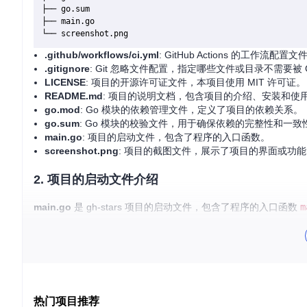
├── go.sum

├── main.go

.github/workflows/ci.yml
: GitHub Actions 的工作流配
.gitignore
: Git 忽略文件配置，指定哪些文件或目录不需要被 G
LICENSE
: 项目的开源许可证文件，本项目使用 MIT 许可证。
README.md
: 项目的说明文档，包含项目的介绍、安装和使
go.mod
: Go 模块的依赖管理文件，定义了项目的依赖关系。
go.sum
: Go 模块的校验文件，用于确保依赖的完整性和一致
main.go
: 项目的启动文件，包含了程序的入口函数。
screenshot.png
: 项目的截图文件，展示了项目的界面或功能
2. 项目的启动文件介绍
main.go
是 gh-stars 项目的启动文件，包含了程序的入口函数
m
package
 main

import
 (

"fmt"
"os"
热门项目推荐
"github.com/gkze/gh-stars/cmd"