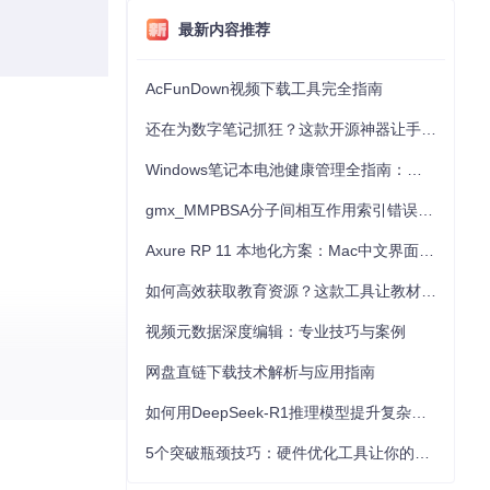
最新内容推荐
AcFunDown视频下载工具完全指南
还在为数字笔记抓狂？这款开源神器让手写批注效率提升300%
Windows笔记本电池健康管理全指南：从根源解决电池损耗问题
gmx_MMPBSA分子间相互作用索引错误的深度诊断与解决
Axure RP 11 本地化方案：Mac中文界面优化与原型设计工具汉化全指南
如何高效获取教育资源？这款工具让教材下载效率提升80%
视频元数据深度编辑：专业技巧与案例
网盘直链下载技术解析与应用指南
如何用DeepSeek-R1推理模型提升复杂任务解决能力：完整指南
5个突破瓶颈技巧：硬件优化工具让你的电脑性能提升30%