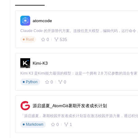
)

func
main
()
 {

if
 err := cmd.Execute(); err != 
nil
 {

atomcode
        fmt.Fprintln(os.Stderr, err)

        os.Exit(
1
)

    }

0
535
Rust
package main
: 定义了该文件属于
main
包，表示这是一个可
import
: 导入了项目所需的依赖包，包括标准库和第三方库。
Kimi-K3
main()
: 程序的入口函数，调用了
cmd.Execute()
函数来执
3. 项目的配置文件介绍
0
0
Python
gh-stars 项目没有显式的配置文件，所有的配置和参数都是
gh stars
: 显示当前仓库的星标用户。
源启盛夏_AtomGit暑期开发者成长计划
gh stars [GitHub repository]
: 显示指定仓库的星标用户。
例如：
0
1
Markdown
$ gh stars
