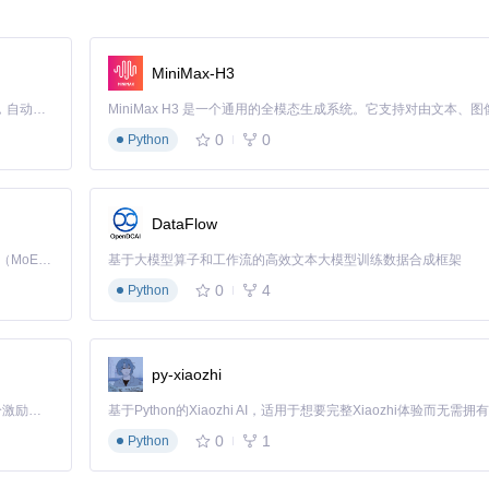
MiniMax-H3
Claude Code 的开源替代方案。连接任意大模型，编辑代码，运行命令，自动验证 — 全自动执行。用 Rust 构建，极致性能。 ｜ An open-source alternative to Claude Code. Connect any LLM, edit code, run commands, and verify changes — autonomously. Built in Rust for speed. Get Started
0
0
Python
执行程序的入口文件。
DataFlow
行命令行操作。
Kimi K3 是Kimi能力最强的模型：这是一个拥有 2.8 万亿参数的混合专家（MoE）模型，具备原生视觉理解能力，并支持 100 万 token 的上下文窗口。
基于大模型算子和工作流的高效文本大模型训练数据合成框架
0
4
Python
通过命令行参数传递的。以下是一些常用的命令行参数：
py-xiaozhi
「源启盛夏」暑期校园开发者成长计划旨在激活校园开源力量，通过积分激励、认证扶持、资源倾斜等形式，引导高校组织和开发者完成「入驻 — 建项目 — 做贡献 — 获认证 — 得资源」的完整闭环。无论你是想带领社团入驻平台的组织者，还是希望用代码贡献证明自己的开发者，都能在这里找到属于你的成长路径。
0
1
Python