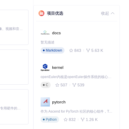
项目优选
收起
MiniMax H3 是一个通用的全模态生成系统。它支持对由文本、图像、视频和音频组成的多模态上下文进行统一理解，并能生成分辨率高达 2K、时长可达 15 秒的带原生立体声音频的视频。得益于面向任务泛化的系统设计，H3 在预训练阶段就已具备广泛的多模态上下文理解与生成能力，能够出色地执行复杂的多模态指令。
docs
暂无描述
843
5.63 K
Markdown
kernel
openEuler内核是openEuler操作系统的核心，既是系统性能与稳定性的基石，也是连接处理器、设备与服务的桥梁。
507
539
C
pytorch
基于Python的Xiaozhi AI，适用于想要完整Xiaozhi体验而无需拥有专用硬件的用户。
作为 Ascend for PyTorch 社区的核心组件，TorchNPU 是昇腾专为 PyTorch 打造的深度学习适配插件，使 PyTorch 框架能够直接调用昇腾 NPU，为开发者提供昇腾 AI 处理器的超强算力。
832
1.26 K
Python